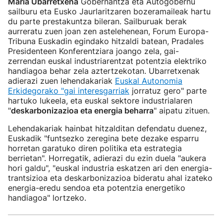
Maria Ubarretxena
Gobernantza eta Autogobernu
sailburu eta Eusko Jaurlaritzaren bozeramaileak hartu
du parte prestakuntza bileran. Sailburuak berak
aurreratu zuen joan zen astelehenean, Forum Europa-
Tribuna Euskadin egindako hitzaldi batean, Pradales
Presidenteen Konferentziara joango zela, gai-
zerrendan euskal industriarentzat potentzia elektriko
handiagoa behar zela aztertzekotan. Ubarretxenak
adierazi zuen lehendakariak
Euskal Autonomia
Erkidegorako "gai interesgarriak
jorratuz gero" parte
hartuko lukeela, eta euskal sektore industrialaren
"
deskarbonizazioa eta energia beharra
" aipatu zituen.
Lehendakariak hainbat hitzalditan defendatu duenez,
Euskadik "funtsezko zeregina bete dezake esparru
horretan garatuko diren politika eta estrategia
berrietan". Horregatik, adierazi du ezin duela "aukera
hori galdu", "euskal industria eskatzen ari den energia-
trantsizioa eta deskarbonizazioa bideratu ahal izateko
energia-eredu sendoa eta potentzia energetiko
handiagoa" lortzeko.