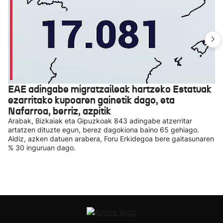
EAE adingabe migratzaileak hartzeko Estatuak
ezarritako kupoaren gainetik dago, eta
Nafarroa, berriz, azpitik
Arabak, Bizkaiak eta Gipuzkoak 843 adingabe atzerritar
artatzen dituzte egun, berez dagokiona baino 65 gehiago.
Aldiz, azken datuen arabera, Foru Erkidegoa bere gaitasunaren
% 30 inguruan dago.