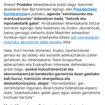
Imanol
Pradales
lehendakaria prest dago datorren
ekainaren 6an Bartzelonan egingo den
Presidenteen
Konferentzia
ra joateko,
agenda "seriotasunez eta
erantzukizunez" bideratzen bada, "betorik eta
inposaketarik gabe"
. Arratsaldean lehendakaria biltzar
horretan egongo dela baieztatu du Eusko Jaurlaritzak,
baina geroago zehaztu dute Madrilen asteazken
honetan egin duten prestaketa-bilera
gai-zerrendaren
inguruko akordiorik gabe amaitu
dela.
Hala, iturri horiek diotenez, Eusko Jaurlaritzaren
jarrera ez da aldatu eta aurretik adierazitakoa izaten
jarraitzen du: lehendakaria "bere ikuspuntua
adierazteko eta Euskadiren interesak defendatzeko
prest dago,
euskal industriarentzat eta
ekonomiarentzat berebiziko garrantzia duen gaietako
bati buruz; trantsizio energetikoa eta
deskarbonizazioa, alegia
". Horrenbestez, gai-
zerrendaren inguruko elkarrizketa bideratzea espero
dute, "planteatutako gaiek gaur egun duten garrantzia
kontuan hartuta".