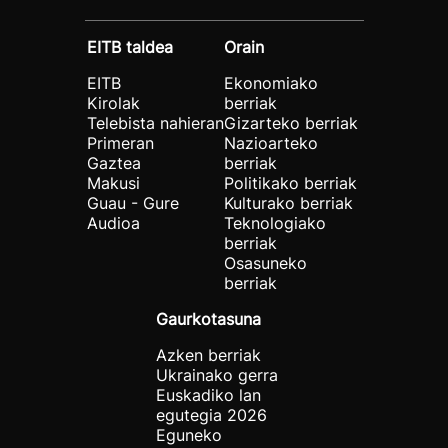
EITB taldea
Orain
EITB
Ekonomiako
Kirolak
berriak
Telebista nahieran
Gizarteko berriak
Primeran
Nazioarteko
Gaztea
berriak
Makusi
Politikako berriak
Guau - Gure
Kulturako berriak
Audioa
Teknologiako
berriak
Osasuneko
berriak
Gaurkotasuna
Azken berriak
Ukrainako gerra
Euskadiko lan
egutegia 2026
Eguneko