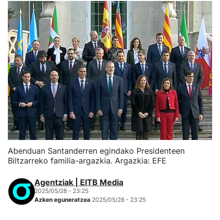
Abenduan Santanderren egindako Presidenteen
Biltzarreko familia-argazkia. Argazkia: EFE
Agentziak | EITB Media
2025/05/28 - 23:25
Azken eguneratzea
2025/05/28 - 23:25