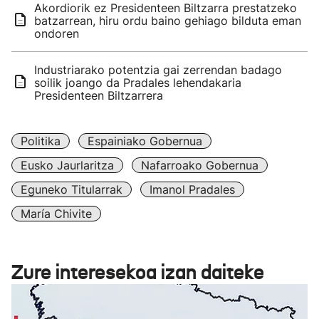
Akordiorik ez Presidenteen Biltzarra prestatzeko
batzarrean, hiru ordu baino gehiago bilduta eman
ondoren
Industriarako potentzia gai zerrendan badago
soilik joango da Pradales lehendakaria
Presidenteen Biltzarrera
Politika
Espainiako Gobernua
Eusko Jaurlaritza
Nafarroako Gobernua
Eguneko Titularrak
Imanol Pradales
María Chivite
Zure interesekoa izan daiteke