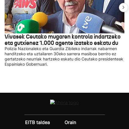
Vivasek Ceutako mugaren kontrola indartzeko
eta gutxienez 1.000 agente izateko eskatu du
Polizia Nazionaleko eta Guardia Zibileko indarrak nabarmen
handitzeko eta uztailaren 30eko sarrera masiboa berriro ez
gertatzeko neurriak hartzeko eskatu dio Ceutako presidenteak
Espainiako Gobernuari.
EITB taldea
Orain