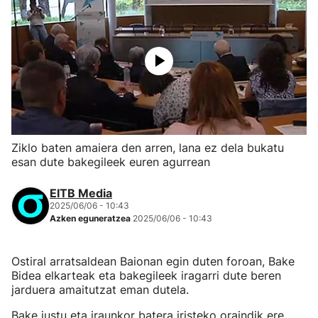
Ziklo baten amaiera den arren, lana ez dela bukatu
esan dute bakegileek euren agurrean
EITB Media
2025/06/06 - 10:43
Azken eguneratzea
2025/06/06 - 10:43
Ostiral arratsaldean Baionan egin duten foroan, Bake
Bidea elkarteak eta bakegileek iragarri dute beren
jarduera amaitutzat eman dutela.
Bake justu eta iraunkor batera iristeko oraindik ere