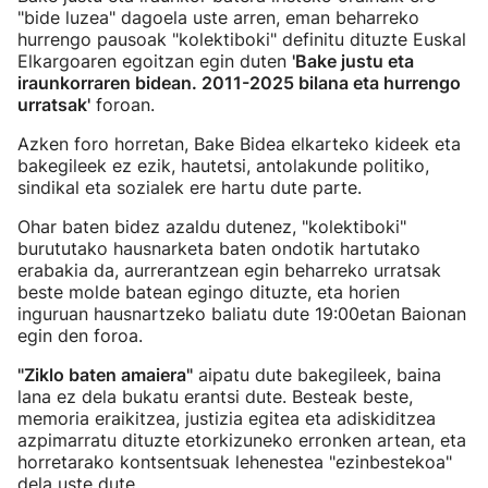
"bide luzea" dagoela uste arren, eman beharreko
hurrengo pausoak "kolektiboki" definitu dituzte Euskal
Elkargoaren egoitzan egin duten
'Bake justu eta
iraunkorraren bidean. 2011-2025 bilana eta hurrengo
urratsak'
foroan.
Azken foro horretan, Bake Bidea elkarteko kideek eta
bakegileek ez ezik, hautetsi, antolakunde politiko,
sindikal eta sozialek ere hartu dute parte.
Ohar baten bidez azaldu dutenez, "kolektiboki"
burututako hausnarketa baten ondotik hartutako
erabakia da, aurrerantzean egin beharreko urratsak
beste molde batean egingo dituzte, eta horien
inguruan hausnartzeko baliatu dute 19:00etan Baionan
egin den foroa.
"Ziklo baten amaiera"
aipatu dute bakegileek, baina
lana ez dela bukatu erantsi dute. Besteak beste,
memoria eraikitzea, justizia egitea eta adiskiditzea
azpimarratu dituzte etorkizuneko erronken artean, eta
horretarako kontsentsuak lehenestea "ezinbestekoa"
dela uste dute.