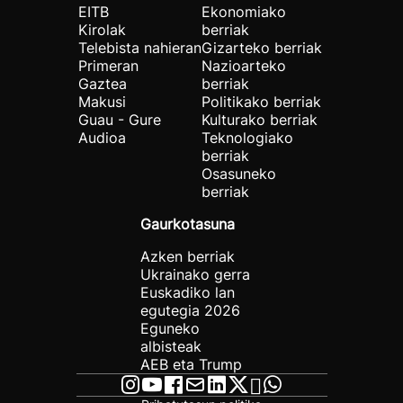
EITB
Ekonomiako
Kirolak
berriak
Telebista nahieran
Gizarteko berriak
Primeran
Nazioarteko
Gaztea
berriak
Makusi
Politikako berriak
Guau - Gure
Kulturako berriak
Audioa
Teknologiako
berriak
Osasuneko
berriak
Gaurkotasuna
Azken berriak
Ukrainako gerra
Euskadiko lan
egutegia 2026
Eguneko
albisteak
AEB eta Trump