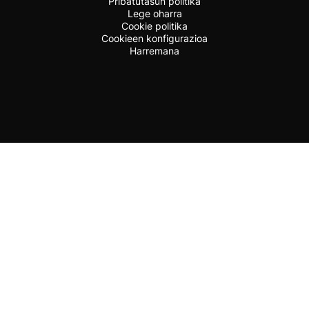
Pribatutasun politika
Lege oharra
Cookie politika
Cookieen konfigurazioa
Harremana