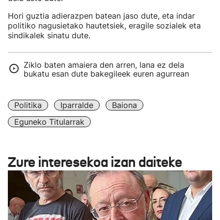
Hori guztia adierazpen batean jaso dute, eta indar
politiko nagusietako hautetsiek, eragile sozialek eta
sindikalek sinatu dute.
Ziklo baten amaiera den arren, lana ez dela
bukatu esan dute bakegileek euren agurrean
Politika
Iparralde
Baiona
Eguneko Titularrak
Zure interesekoa izan daiteke