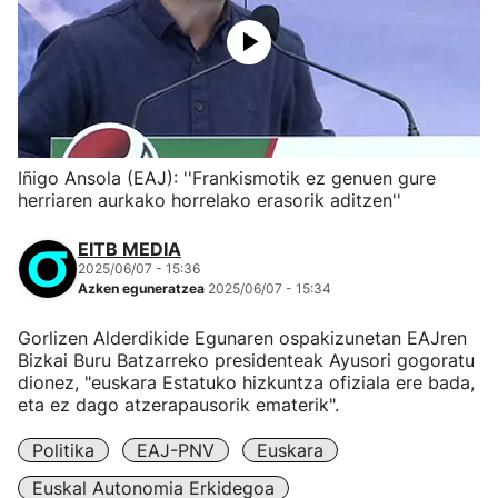
Iñigo Ansola (EAJ): ''Frankismotik ez genuen gure
herriaren aurkako horrelako erasorik aditzen''
EITB MEDIA
2025/06/07 - 15:36
Azken eguneratzea
2025/06/07 - 15:34
Gorlizen Alderdikide Egunaren ospakizunetan EAJren
Bizkai Buru Batzarreko presidenteak Ayusori gogoratu
dionez, "euskara Estatuko hizkuntza ofiziala ere bada,
eta ez dago atzerapausorik ematerik".
Politika
EAJ-PNV
Euskara
Euskal Autonomia Erkidegoa