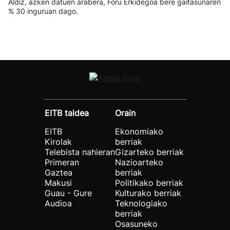
Aldiz, azken datuen arabera, Foru Erkidegoa bere gaitasunaren
% 30 inguruan dago.
EITB taldea
Orain
EITB
Ekonomiako
Kirolak
berriak
Telebista nahieran
Gizarteko berriak
Primeran
Nazioarteko
Gaztea
berriak
Makusi
Politikako berriak
Guau - Gure
Kulturako berriak
Audioa
Teknologiako
berriak
Osasuneko