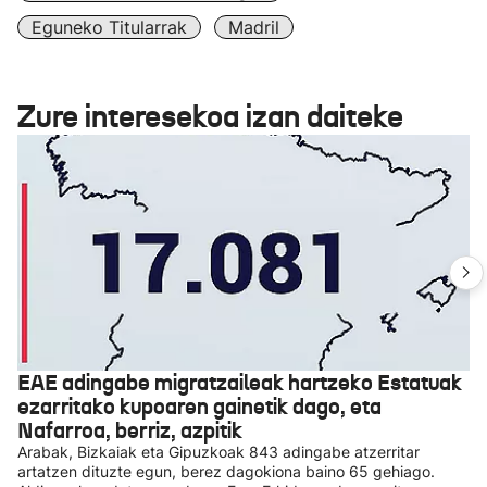
Eguneko Titularrak
Madril
Zure interesekoa izan daiteke
EAE adingabe migratzaileak hartzeko Estatuak
ezarritako kupoaren gainetik dago, eta
Nafarroa, berriz, azpitik
Arabak, Bizkaiak eta Gipuzkoak 843 adingabe atzerritar
artatzen dituzte egun, berez dagokiona baino 65 gehiago.