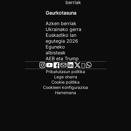
berriak
Gaurkotasuna
Azken berriak
Ukrainako gerra
Euskadiko lan
egutegia 2026
Eguneko
albisteak
AEB eta Trump
Pribatutasun politika
Lege oharra
Cookie politika
Cookieen konfigurazioa
Harremana