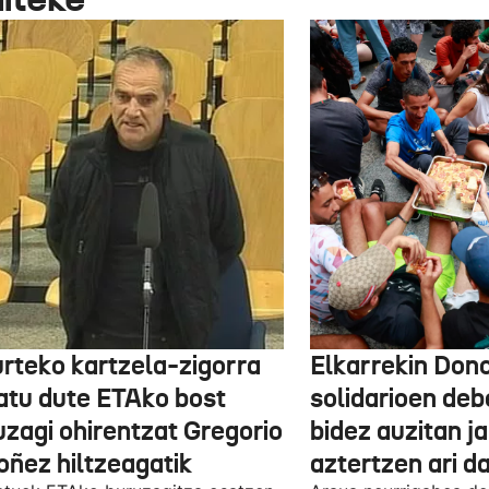
urteko kartzela-zigorra
Elkarrekin Dono
atu dute ETAko bost
solidarioen deb
uzagi ohirentzat Gregorio
bidez auzitan j
oñez hiltzeagatik
aztertzen ari d