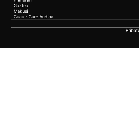
Gaztea
Makusi
Guau - Gure Audioa
Pribat