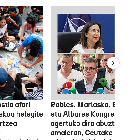
stia afari
Robles, Marlaska, Bolaños
ekua helegite
eta Albares Kongresuan
artzea
agertuko dira abuztuaren
a
amaieran, Ceutako