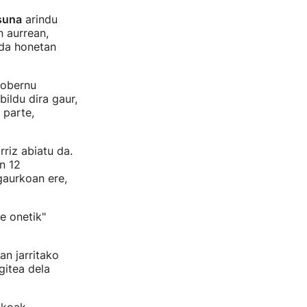
suna
arindu
n aurrean,
ida honetan
Gobernu
bildu dira gaur,
 parte,
riz abiatu da.
n 12
gaurkoan ere,
de onetik"
an jarritako
gitea dela