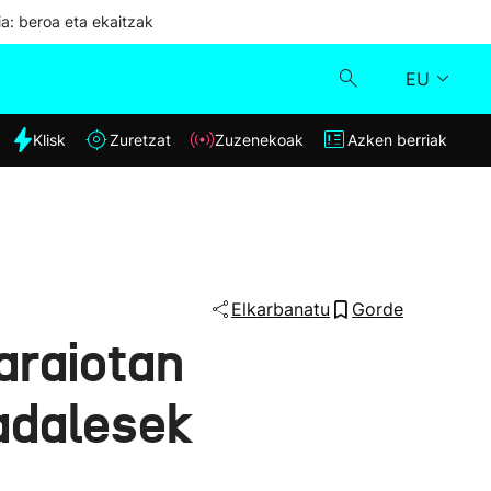
ia: beroa eta ekaitzak
EU
dia
Klisk
Zuretzat
Zuzenekoak
Azken berriak
Klisk
Zuzenekoak
Zuretzat
Elkarbanatu
Gorde
araiotan
Azken berriak
radalesek