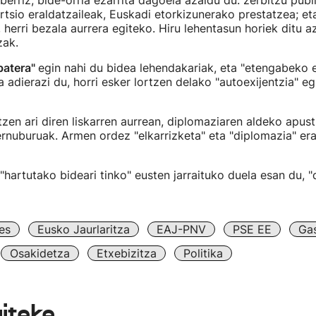
 berriz, bide-orria ezarrita dagoela azaldu du: zerbitzu pub
rtsio eraldatzaileak, Euskadi etorkizunerako prestatzea; e
 herri bezala aurrera egiteko. Hiru lehentasun horiek ditu a
zak.
batera"
egin nahi du bidea lehendakariak, eta "etengabeko e
a adierazi du, horri esker lortzen delako "autoexijentzia" e
en ari diren liskarren aurrean, diplomaziaren aldeko apust
nuburuak. Armen ordez "elkarrizketa" eta "diplomazia" era
"hartutako bideari tinko" eusten jarraituko duela esan du, "d
es
Eusko Jaurlaritza
EAJ-PNV
PSE EE
Gas
Osakidetza
Etxebizitza
Politika
aiteke