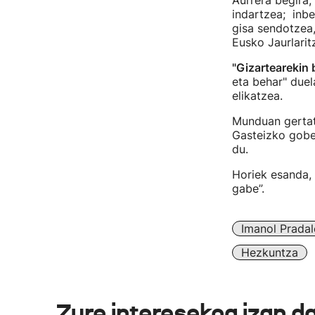
Aurrera begira,
indartzea; inbe
gisa sendotzea,
Eusko Jaurlarit
"Gizartearekin 
eta behar" duel
elikatzea.
Munduan gertatz
Gasteizko gober
du.
Horiek esanda, 
gabe”.
Imanol Pradal
Hezkuntza
Zure interesekoa izan d