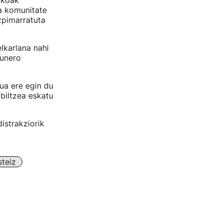
likoak
ta komunitate
zpimarratuta
lkarlana nahi
gunero
ua ere egin du
biltzea eskatu
istrakziorik
teiz