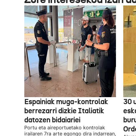
Espainiak muga-kontrolak
30 
berrezarri dizkie Italiatik
esk
datozen bidaiariei
bur
Portu eta aireportuetako kontrolak
Ord
irailaren 7ra arte egongo dira indarrean,