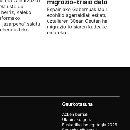
la eta zalantzazko
migrazio-krisia dela eta
uela uste du
Espainiako Gobernuak lau ministroen
 berriz, Kaleko
ezohiko agerraldiak eskatu ditu,
taformako
uztailaren 30ean Ceutan hasitako
"jazarpena" salatu
migrazio-krisiaren kudeaketaren berri
behera uzteko
emateko.
Gaurkotasuna
Azken berriak
Ukrainako gerra
Euskadiko lan egutegia 2026
Eguneko albisteak