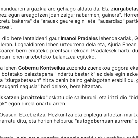
 munduaren argazkia are gehiago aldatu da. Eta
ziurgabeta
nez egun areagotzen joan zaigu; nabarmen, gainera". Horre
kretu bakarra" da "arauak geure egin" eta "ausardiaz" part
tzea".
 dio bere lantaldeari gaur
Imanol Pradales
lehendakariak, 
leran. Legealdiaren lehen urteurrena dela eta, Ajuria Enean 
koaren berri emateko prentsaurrekoan, Pradalesek hartu du
rean lehen urtebeteko balantzea egiteko.
ta lehen
Gobernu Kontseilua
zuzendu zuenekoa gogora ekar
botatako baieztapena "indartu besterik" ez dela egin azke
ta "ziurgabetasun" hitza behin baino gehiagotan erabili du, 
zaugarri nagusia" hori delako, bere hitzetan.
iskatzen jarraitzeko"
eskatu die sailburuei, eta iritzi dio "bi
ak" egon direla onartu arren.
Osasun, Etxebizitza, Hezkuntza eta enplegu arloetan martx
rratu ditu, eta horien helburua
"autogobernuan aurrera"
e