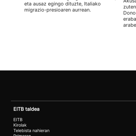
Akusa
eta ausaz egingo dituzte, Italiako
zuten
migrazio-presioaren aurrean.
Donos
eraba
arabe
EITB taldea
EITB
Kirolak
Telebista nahieran
Primeran