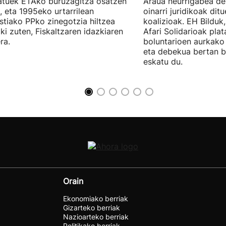
tuek ETAko buruzagitza osatzen
Araua neurrigabea de
, eta 1995eko urtarrilean
oinarri juridikoak dit
tiako PPko zinegotzia hiltzea
koalizioak. EH Bilduk,
ki zuten, Fiskaltzaren idazkiaren
Afari Solidarioak pla
ra.
boluntarioen aurkako 
eta debekua bertan 
eskatu du.
Orain
Ekonomiako berriak
Gizarteko berriak
Nazioarteko berriak
Politikako berriak