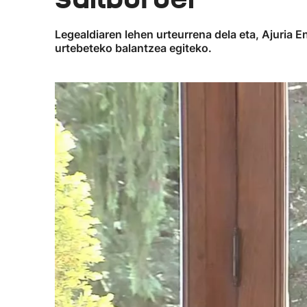
Legealdiaren lehen urteurrena dela eta, Ajuria 
urtebeteko balantzea egiteko.