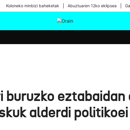
|
|
Koloneko minbizi baheketak
Abuztuaren 12ko eklipsea
Ga
tura
Ikusmiran
Egural
Osasuna
Teknologia
ri buruzko eztabaidan
skuk alderdi politikoe