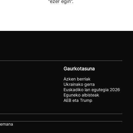
"ezer egin".
Gaurkotasuna
Azken berriak
Ukrainako gerra
Euskadiko lan egutegia 2026
Eguneko albisteak
AEB eta Trump
remana