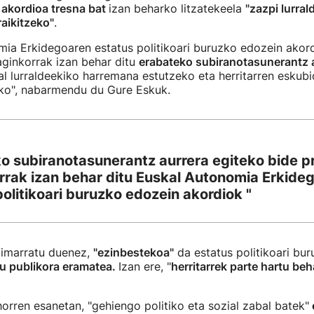
u
akordioa tresna bat
izan beharko litzatekeela
"zazpi lurra
raikitzeko"
.
ia Erkidegoaren estatus politikoari buruzko edozein akor
aginkorrak izan behar ditu
erabateko subiranotasunerantz a
l lurraldeekiko harremana estutzeko eta herritarren eskub
ko", nabarmendu du Gure Eskuk.
o subiranotasunerantz aurrera egiteko bide pr
rrak izan behar ditu Euskal Autonomia Erkide
olitikoari buruzko edozein akordiok "
imarratu duenez,
"ezinbestekoa"
da estatus politikoari bu
u publikora eramatea.
Izan ere, "
herritarrek parte hartu beh
horren esanetan, "gehiengo politiko eta sozial zabal batek"