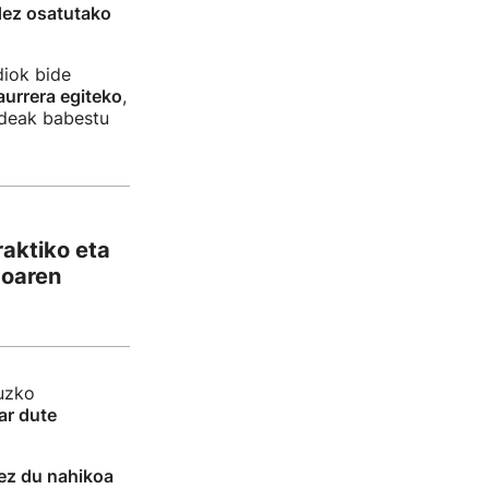
ldez osatutako
diok bide
urrera egiteko
,
ideak babestu
aktiko eta
goaren
ruzko
ar dute
ez du nahikoa