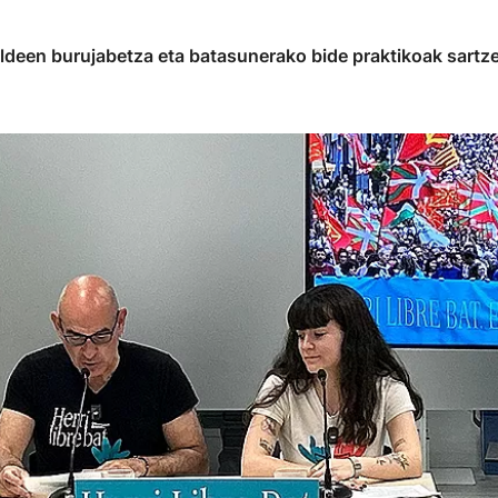
deen burujabetza eta batasunerako bide praktikoak sartzea