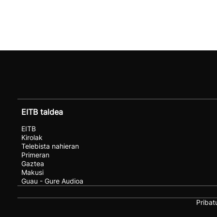
EITB taldea
EITB
Kirolak
Telebista nahieran
Primeran
Gaztea
Makusi
Guau - Gure Audioa
Pribat