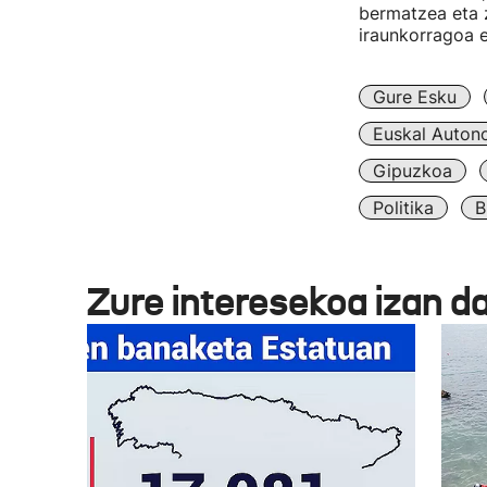
bermatzea eta 
iraunkorragoa e
Gure Esku
Euskal Auton
Gipuzkoa
Politika
B
Zure interesekoa izan d