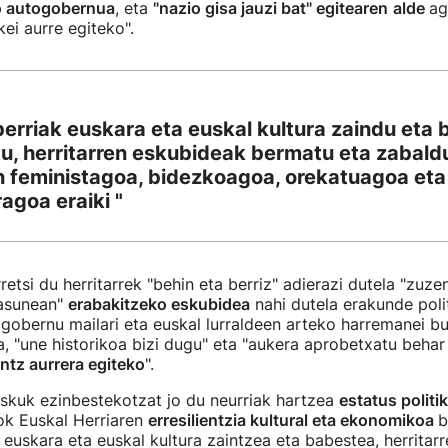
o autogobernua
, eta
"nazio gisa jauzi bat" egitearen
alde
ag
i aurre egiteko".
berriak euskara eta euskal kultura zaindu eta
tu, herritarren eskubideak bermatu eta zabaldu
n feministagoa, bidezkoagoa, orekatuagoa eta
agoa eraiki "
etsi du herritarrek "behin eta berriz" adierazi dutela "zuz
asunean"
erabakitzeko eskubidea
nahi dutela erakunde polit
togobernu mailari eta euskal lurraldeen arteko harremanei b
, "une historikoa bizi dugu" eta "aukera aprobetxatu beha
ntz aurrera egiteko
".
skuk ezinbestekotzat jo du neurriak hartzea
estatus politik
ok Euskal Herriaren
erresilientzia kultural eta ekonomikoa
b
 euskara eta euskal kultura zaintzea eta babestea, herritar