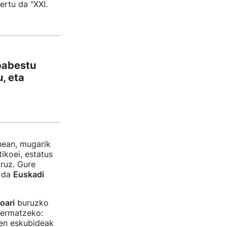
ertu da "XXI.
 babestu
, eta
enean, mugarik
ikoei, estatus
uruz. Gure
r da
Euskadi
oari
buruzko
ermatzeko:
ren eskubideak