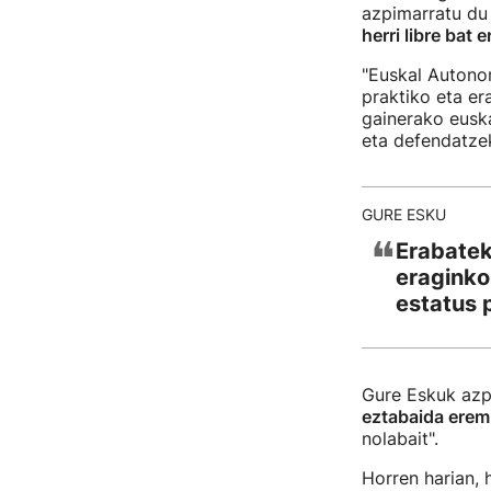
azpimarratu d
herri libre bat e
"Euskal Autonom
praktiko eta er
gainerako euska
eta defendatze
GURE ESKU
❝
Erabatek
eraginko
estatus p
Gure Eskuk azp
eztabaida erem
nolabait".
Horren harian, 