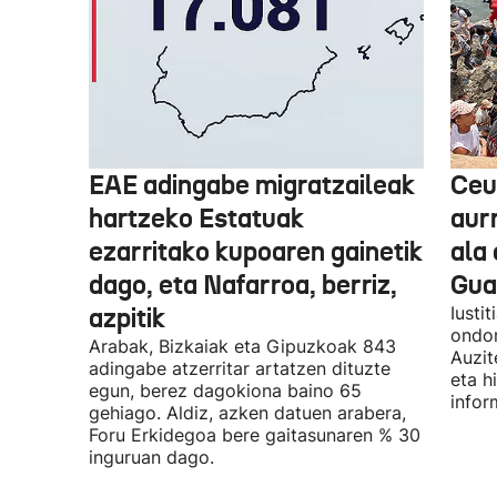
EAE adingabe migratzaileak
Ceu
hartzeko Estatuak
aurr
ezarritako kupoaren gainetik
ala 
dago, eta Nafarroa, berriz,
Guar
azpitik
Iusti
ondor
Arabak, Bizkaiak eta Gipuzkoak 843
Auzit
adingabe atzerritar artatzen dituzte
eta h
egun, berez dagokiona baino 65
infor
gehiago. Aldiz, azken datuen arabera,
Foru Erkidegoa bere gaitasunaren % 30
inguruan dago.