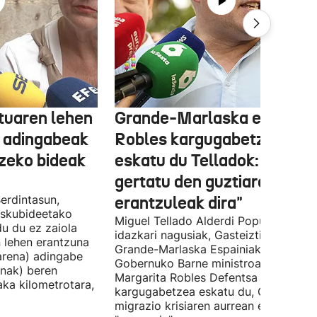
tuaren lehen
Grande-Marlaska eta
 adingabeak
Robles kargugabetzea
tzeko bideak
eskatu du Telladok: "Ceuta
gertatu den guztiaren
erdintasun,
erantzuleak dira"
 Eskubideetako
Miguel Tellado Alderdi Popularraren
u du ez zaiola
idazkari nagusiak, Gasteiztik, Fernan
n lehen erantzuna
Grande-Marlaska Espainiako
arena) adingabe
Gobernuko Barne ministroa eta
nak) beren
Margarita Robles Defentsa ministroa
laka kilometrotara,
kargugabetzea eskatu du, Ceutako
migrazio krisiaren aurrean ez dutelak