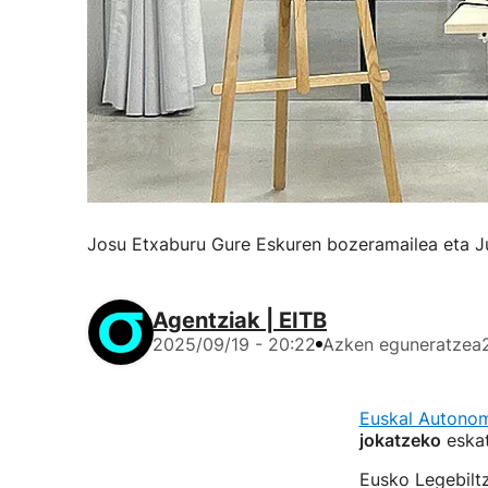
Josu Etxaburu Gure Eskuren bozeramailea eta J
Agentziak | EITB
2025/09/19 - 20:22
Azken eguneratzea
Euskal Autonom
jokatzeko
eska
Eusko Legebilt