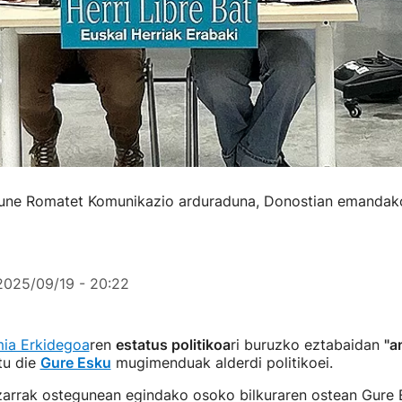
une Romatet Komunikazio arduraduna, Donostian emandako 
2025/09/19 - 20:22
ia Erkidegoa
ren
estatus politikoa
ri buruzko eztabaidan
"a
tu die
Gure Esku
mugimenduak alderdi politikoei.
zarrak ostegunean egindako osoko bilkuraren ostean Gure