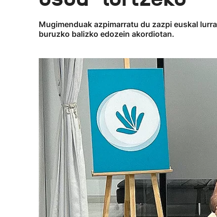
Mugimenduak azpimarratu du zazpi euskal lurral
buruzko balizko edozein akordiotan.