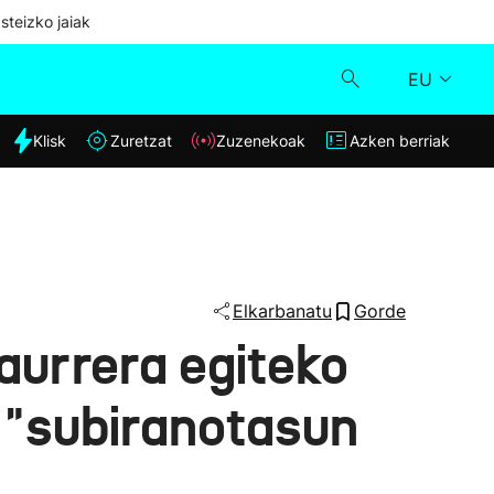
steizko jaiak
EU
dia
Klisk
Zuretzat
Zuzenekoak
Azken berriak
Klisk
Zuzenekoak
Zuretzat
Elkarbanatu
Gorde
 aurrera egiteko
Azken berriak
i "subiranotasun