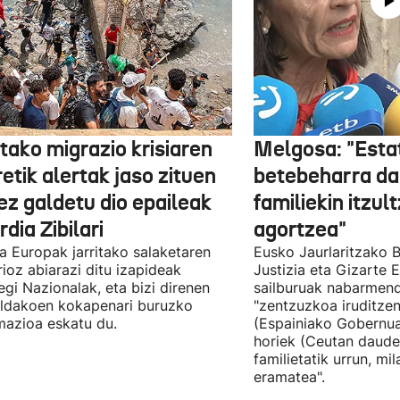
tako migrazio krisiaren
Melgosa: "Esta
etik alertak jaso zituen
betebeharra da
ez galdetu dio epaileak
familiekin itzul
dia Zibilari
agortzea"
tia Europak jarritako salaketaren
Eusko Jaurlaritzako B
ioz abiarazi ditu izapideak
Justizia eta Gizarte
egi Nazionalak, eta bizi direnen
sailburuak nabarmend
ildakoen kokapenari buruzko
"zentzuzkoa iruditze
mazioa eskatu du.
(Espainiako Gobernu
horiek (Ceutan daude
familietatik urrun, mi
eramatea".