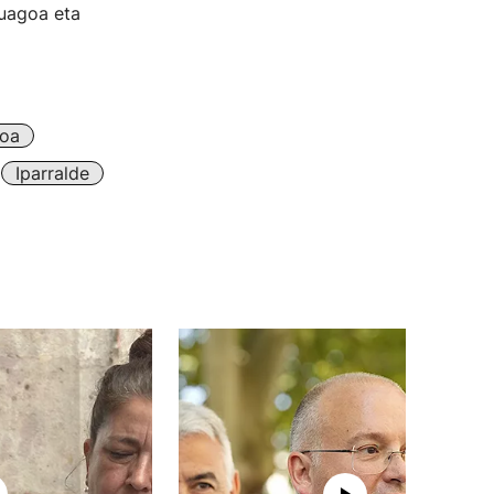
tuagoa eta
roa
Iparralde