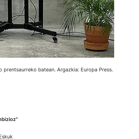
prentsaurreko batean. Argazkia: Europa Press.
nbizioz"
 Eskuk