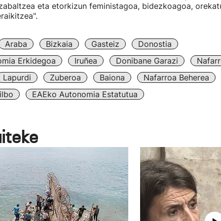
zabaltzea eta etorkizun feministagoa, bidezkoagoa, oreka
raikitzea".
Araba
Bizkaia
Gasteiz
Donostia
omia Erkidegoa
Iruñea
Donibane Garazi
Nafar
Lapurdi
Zuberoa
Baiona
Nafarroa Beherea
ilbo
EAEko Autonomia Estatutua
aiteke