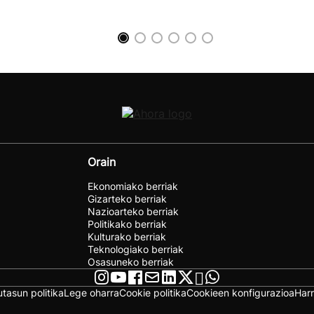
Orain
Ekonomiako berriak
Gizarteko berriak
Nazioarteko berriak
Politikako berriak
Kulturako berriak
Teknologiako berriak
Osasuneko berriak
utasun politika
Lege oharra
Cookie politika
Cookieen konfigurazioa
Har