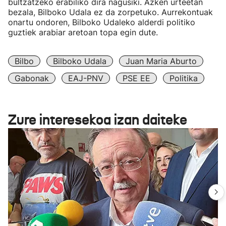
bultzatzeko erabiliko dira nagusiki. Azken urteetan
bezala, Bilboko Udala ez da zorpetuko. Aurrekontuak
onartu ondoren, Bilboko Udaleko alderdi politiko
guztiek arabiar aretoan topa egin dute.
Bilbo
Bilboko Udala
Juan Maria Aburto
Gabonak
EAJ-PNV
PSE EE
Politika
Zure interesekoa izan daiteke