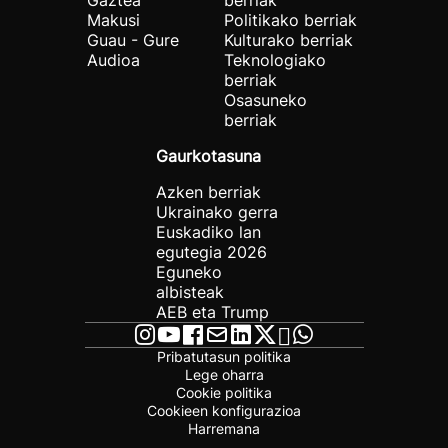
Gaztea
berriak
Makusi
Politikako berriak
Guau - Gure
Kulturako berriak
Audioa
Teknologiako
berriak
Osasuneko
berriak
Gaurkotasuna
Azken berriak
Ukrainako gerra
Euskadiko lan
egutegia 2026
Eguneko
albisteak
AEB eta Trump
Pribatutasun politika
Lege oharra
Cookie politika
Cookieen konfigurazioa
Harremana