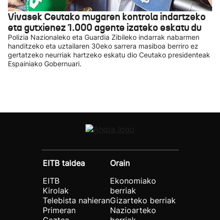
Vivasek Ceutako mugaren kontrola indartzeko
eta gutxienez 1.000 agente izateko eskatu du
Polizia Nazionaleko eta Guardia Zibileko indarrak nabarmen
handitzeko eta uztailaren 30eko sarrera masiboa berriro ez
gertatzeko neurriak hartzeko eskatu dio Ceutako presidenteak
Espainiako Gobernuari.
EITB taldea
Orain
EITB
Ekonomiako
Kirolak
berriak
Telebista nahieran
Gizarteko berriak
Primeran
Nazioarteko