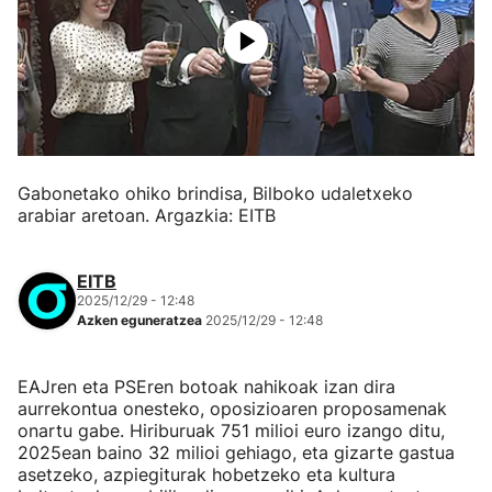
Gabonetako ohiko brindisa, Bilboko udaletxeko
arabiar aretoan. Argazkia: EITB
EITB
2025/12/29 - 12:48
Azken eguneratzea
2025/12/29 - 12:48
EAJren eta PSEren botoak nahikoak izan dira
aurrekontua onesteko, oposizioaren proposamenak
onartu gabe. Hiriburuak 751 milioi euro izango ditu,
2025ean baino 32 milioi gehiago, eta gizarte gastua
asetzeko, azpiegiturak hobetzeko eta kultura