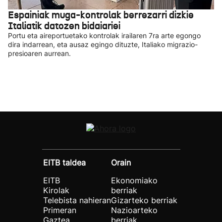
Espainiak muga-kontrolak berrezarri dizkie
Italiatik datozen bidaiariei
Portu eta aireportuetako kontrolak irailaren 7ra arte egongo
dira indarrean, eta ausaz egingo dituzte, Italiako migrazio-
presioaren aurrean.
EITB taldea
Orain
EITB
Ekonomiako
Kirolak
berriak
Telebista nahieran
Gizarteko berriak
Primeran
Nazioarteko
Gaztea
berriak