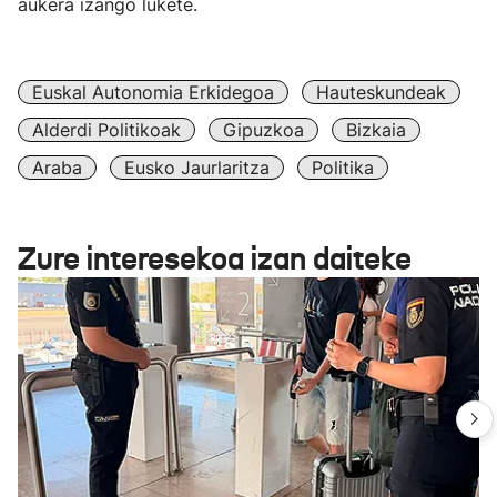
aukera izango lukete.
Euskal Autonomia Erkidegoa
Hauteskundeak
Alderdi Politikoak
Gipuzkoa
Bizkaia
Araba
Eusko Jaurlaritza
Politika
Zure interesekoa izan daiteke