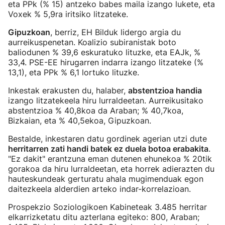
eta PPk (% 15) antzeko babes maila izango lukete, eta
Voxek % 5,9ra iritsiko litzateke.
Gipuzkoan
, berriz, EH Bilduk lidergo argia du
aurreikuspenetan. Koalizio subiranistak boto
baliodunen % 39,6 eskuratuko lituzke, eta EAJk, %
33,4. PSE-EE hirugarren indarra izango litzateke (%
13,1), eta PPk % 6,1 lortuko lituzke.
Inkestak erakusten du, halaber,
abstentzioa handia
izango litzatekeela hiru lurraldeetan. Aurreikusitako
abstentzioa % 40,8koa da Araban; % 40,7koa,
Bizkaian, eta % 40,5ekoa, Gipuzkoan.
Bestalde, inkestaren datu gordinek agerian utzi dute
herritarren zati handi batek ez duela botoa erabakita
.
"Ez dakit" erantzuna eman dutenen ehunekoa % 20tik
gorakoa da hiru lurraldeetan, eta horrek adierazten du
hauteskundeak gerturatu ahala mugimenduak egon
daitezkeela alderdien arteko indar
-korrelazioan.
Prospekzio Soziologikoen Kabineteak 3.485 herritar
elkarrizketatu ditu azterlana egiteko: 800, Araban;