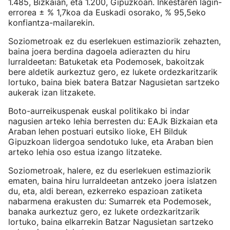
1.485, Bizkaian, eta 1.200, Gipuzkoan. Inkestaren lagin-
errorea ± % 1,7koa da Euskadi osorako, % 95,5eko
konfiantza-mailarekin.
Soziometroak ez du eserlekuen estimaziorik zehazten,
baina joera berdina dagoela adierazten du hiru
lurraldeetan: Batuketak eta Podemosek, bakoitzak
bere aldetik aurkeztuz gero, ez lukete ordezkaritzarik
lortuko, baina biek batera Batzar Nagusietan sartzeko
aukerak izan litzakete.
Boto-aurreikuspenak euskal politikako bi indar
nagusien arteko lehia berresten du: EAJk Bizkaian eta
Araban lehen postuari eutsiko lioke, EH Bilduk
Gipuzkoan lidergoa sendotuko luke, eta Araban bien
arteko lehia oso estua izango litzateke.
Soziometroak, halere, ez du eserlekuen estimaziorik
ematen, baina hiru lurraldeetan antzeko joera islatzen
du, eta, aldi berean, ezkerreko espazioan zatiketa
nabarmena erakusten du: Sumarrek eta Podemosek,
banaka aurkeztuz gero, ez lukete ordezkaritzarik
lortuko, baina elkarrekin Batzar Nagusietan sartzeko