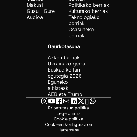
Makusi
Politikako berriak
Guau - Gure
Kulturako berriak
Audioa
Teknologiako
berriak
Osasuneko
berriak
Gaurkotasuna
Azken berriak
Ukrainako gerra
Euskadiko lan
egutegia 2026
Eguneko
albisteak
AEB eta Trump
Pribatutasun politika
Lege oharra
Cookie politika
Cookieen konfigurazioa
Harremana