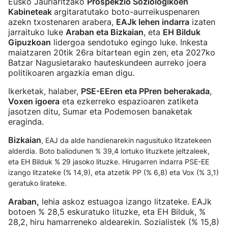
Eusko Jaurlaritzako
Prospekzio Soziologikoen
Kabineteak
argitaratutako boto-aurreikuspenaren
azekn txostenaren arabera,
EAJk lehen indarra
izaten
jarraituko luke
Araban eta Bizkaian
, eta
EH Bilduk
Gipuzkoan
lidergoa sendotuko egingo luke. Inkesta
maiatzaren 20tik 26ra bitartean egin zen, eta 2027ko
Batzar Nagusietarako hauteskundeen aurreko joera
politikoaren argazkia eman digu.
Ikerketak, halaber,
PSE-EEren eta PPren beherakada
,
Voxen igoera
eta ezkerreko espazioaren zatiketa
jasotzen ditu, Sumar eta Podemosen banaketak
eraginda.
Bizkaian
, EAJ da alde handienarekin nagusituko litzatekeen
alderdia. Boto baliodunen % 39,4 lortuko lituzkete jeltzaleek,
eta EH Bilduk % 29 jasoko lituzke. Hirugarren indarra PSE-EE
izango litzateke (% 14,9), eta atzetik PP (% 6,8) eta Vox (% 3,1)
geratuko lirateke.
Araban,
lehia askoz estuagoa izango litzateke. EAJk
botoen % 28,5 eskuratuko lituzke, eta EH Bilduk, %
28,2, hiru hamarreneko aldearekin. Sozialistek (% 15,8)