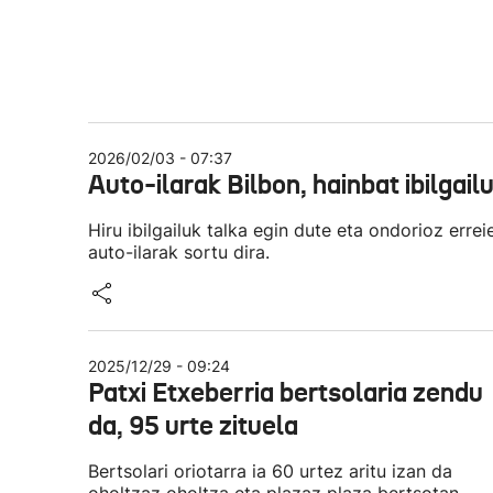
2026/02/03 - 07:37
Auto-ilarak Bilbon, hainbat ibilgail
Hiru ibilgailuk talka egin dute eta ondorioz errei
auto-ilarak sortu dira.
2025/12/29 - 09:24
Patxi Etxeberria bertsolaria zendu
da, 95 urte zituela
Bertsolari oriotarra ia 60 urtez aritu izan da