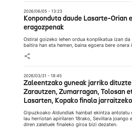
2026/06/05 - 13:23
Konponduta daude Lasarte-Orian e
eragozpenak
Ostiral goizeko lehen ordua konplikatua izan da 
baitira han eta hemen, baina egoera bere onera 
2026/03/31 - 18:45
Zaleentzako guneak jarriko dituzte
Zarautzen, Zumarragan, Tolosan e
Lasarten, Kopako finala jarraitzek
Gipuzkoako Aldundiak hainbat ekintza antolatu 
lau herriotan apirilaren 18rako, Sevillara joango 
diren zaletuek finaleko giroa bizi dezaten.