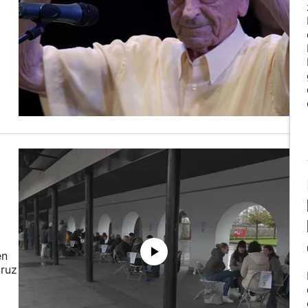
en
uruz