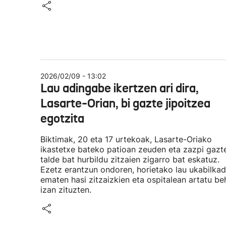
2026/02/09 - 13:02
Lau adingabe ikertzen ari dira,
Lasarte-Orian, bi gazte jipoitzea
egotzita
Biktimak, 20 eta 17 urtekoak, Lasarte-Oriako
ikastetxe bateko patioan zeuden eta zazpi gazt
talde bat hurbildu zitzaien zigarro bat eskatuz.
Ezetz erantzun ondoren, horietako lau ukabilka
ematen hasi zitzaizkien eta ospitalean artatu be
izan zituzten.