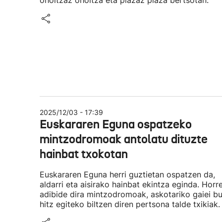
oholtzaz oholtza eta plazaz plaza bertsotan.
2025/12/03 - 17:39
Euskararen Eguna ospatzeko
mintzodromoak antolatu dituzte
hainbat txokotan
Euskararen Eguna herri guztietan ospatzen da,
aldarri eta aisirako hainbat ekintza eginda. Horr
adibide dira mintzodromoak, askotariko gaiei b
hitz egiteko biltzen diren pertsona talde txikiak.