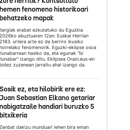
zure herritik? Kontsultatu
hemen fenomeno historikoari
behatzeko mapak
Ilargiak erabat ezkutatuko du Eguzkia
2026ko abuztuaren 12an: Euskal Herrian
2183. urtera arte ez da berriro ikusiko
horrelako fenomenorik. Eguzki-eklipse osoa
ilunabarrean hasiko da, eta egunak "bi
ilunabar" izango ditu. Eklipsea Orain.eus-en
bidez zuzenean jarraitu ahal izango da.
Sosik ez, eta hilobirik ere ez:
Juan Sebastian Elkano getariar
nabigatzaile handiari buruzko 5
bitxikeria
Zenbat dakizu munduari lehen bira eman