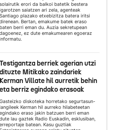
solairutik erori da balkoi batetik bestera
igarotzen saiatzen ari zela, agenteak
Santiago plazako etxebizitza batera iritsi
direnean. Bertan, emakume batek eraso
baten berri eman du. Auzia sekretupean
dagoenez, ez dute emakumearen egoeraz
informatu.
Testigantza berriek agerian utzi
dituzte Mitikako zaindariek
Kerman Villate hil aurretik behin
eta berriz egindako erasoak
Gasteizko diskoteka horretako segurtasun-
langileek Kerman hil aurreko hilabeteetan
egindako eraso jakin batzuen berri eman
dute lau gaztek Radio Euskadin, esklusiban,
erreportaje batean. Kasu guztiak