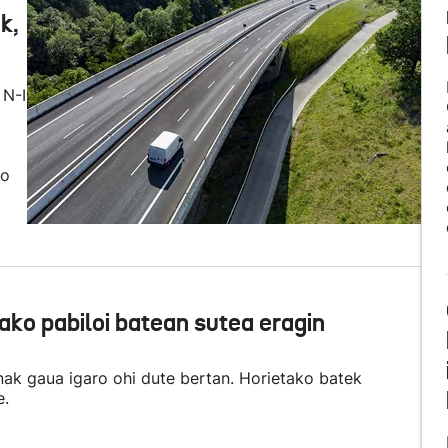
k,
 N-I
ko
ako pabiloi batean sutea eragin
nak gaua igaro ohi dute bertan. Horietako batek
e.