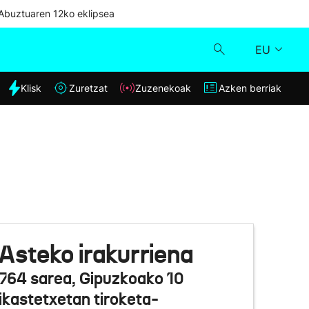
Abuztuaren 12ko eklipsea
EU
dia
Klisk
Zuretzat
Zuzenekoak
Azken berriak
Klisk
Zuzenekoak
Zuretzat
Azken berriak
Asteko irakurriena
764 sarea, Gipuzkoako 10
ikastetxetan tiroketa-