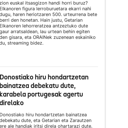
zion euskal itsasgizon handi horri buruz?
Elkanoren figura lerroburuetara ekarri nahi
dugu, haren heriotzaren 500. urteurrena bete
berri den honetan. Hain justu, Getarian
Elkanoren lehorreratzea antzeztuko dute
gaur arratsaldean, lau urtean behin egiten
den gisara, eta
ORAINek zuzenean eskainiko
du
, streaming bidez.
Donostiako hiru hondartzetan
bainatzea debekatu dute,
karabela portugesak agertu
direlako
Donostiako hiru hondartzetan bainatzea
debekatu dute, eta Getarian eta Zarautzen
ere ale handiak iritsi direla ohartarazi dute.