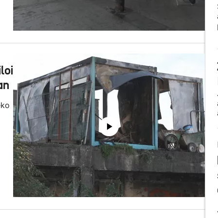
loi
an
eko