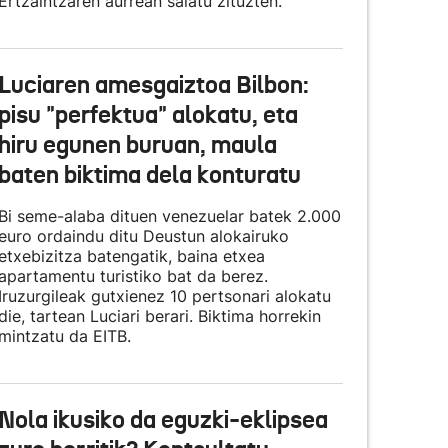
Ertzaintzaren aurrean salatu zituzten.
Luciaren amesgaiztoa Bilbon:
pisu "perfektua" alokatu, eta
hiru egunen buruan, maula
baten biktima dela konturatu
Bi seme-alaba dituen venezuelar batek 2.000
euro ordaindu ditu Deustun alokairuko
etxebizitza batengatik, baina etxea
apartamentu turistiko bat da berez.
Iruzurgileak gutxienez 10 pertsonari alokatu
die, tartean Luciari berari. Biktima horrekin
mintzatu da EITB.
Nola ikusiko da eguzki-eklipsea