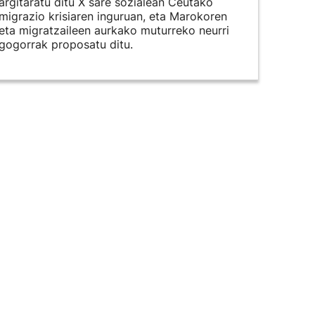
argitaratu ditu X sare sozialean Ceutako
migrazio krisiaren inguruan, eta Marokoren
eta migratzaileen aurkako muturreko neurri
gogorrak proposatu ditu.