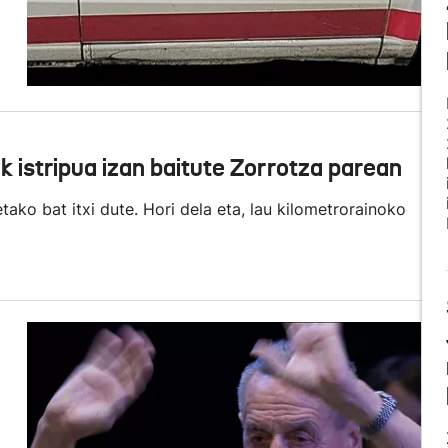
uk istripua izan baitute Zorrotza parean
etako bat itxi dute. Hori dela eta, lau kilometrorainoko