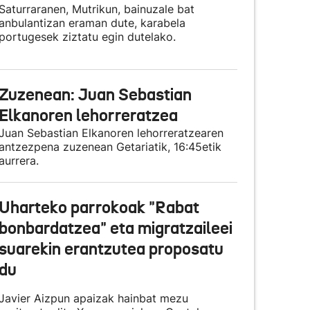
Saturraranen, Mutrikun, bainuzale bat
anbulantizan eraman dute, karabela
portugesek ziztatu egin dutelako.
Zuzenean: Juan Sebastian
Elkanoren lehorreratzea
Juan Sebastian Elkanoren lehorreratzearen
antzezpena zuzenean Getariatik, 16:45etik
aurrera.
Uharteko parrokoak "Rabat
bonbardatzea" eta migratzaileei
suarekin erantzutea proposatu
du
Javier Aizpun apaizak hainbat mezu