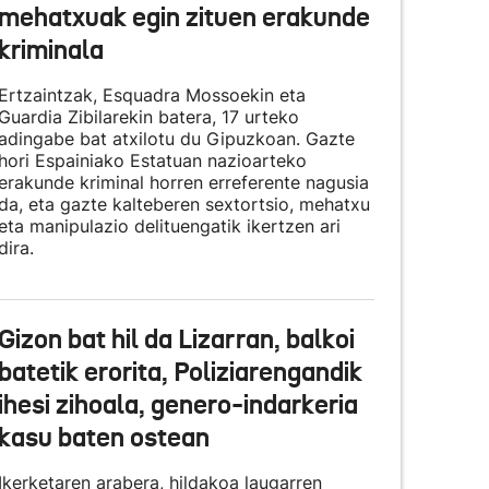
mehatxuak egin zituen erakunde
kriminala
Ertzaintzak, Esquadra Mossoekin eta
Guardia Zibilarekin batera, 17 urteko
adingabe bat atxilotu du Gipuzkoan. Gazte
hori Espainiako Estatuan nazioarteko
erakunde kriminal horren erreferente nagusia
da, eta gazte kalteberen sextortsio, mehatxu
eta manipulazio delituengatik ikertzen ari
dira.
Gizon bat hil da Lizarran, balkoi
batetik erorita, Poliziarengandik
ihesi zihoala, genero-indarkeria
kasu baten ostean
Ikerketaren arabera, hildakoa laugarren