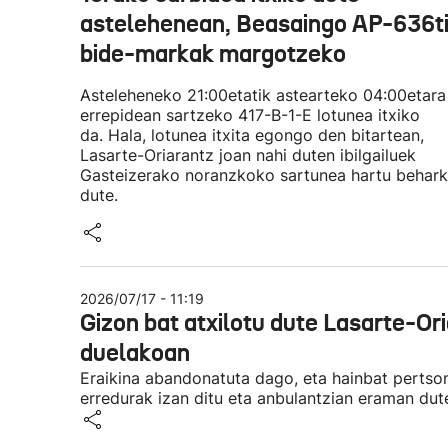
astelehenean, Beasaingo AP-636ti
bide-markak margotzeko
Asteleheneko 21:00etatik astearteko 04:00etara
errepidean sartzeko 417-B-1-E lotunea itxiko
da. Hala, lotunea itxita egongo den bitartean,
Lasarte-Oriarantz joan nahi duten ibilgailuek
Gasteizerako noranzkoko sartunea hartu behar
dute.
2026/07/17 - 11:19
Gizon bat atxilotu dute Lasarte-Ori
duelakoan
Eraikina abandonatuta dago, eta hainbat pertso
erredurak izan ditu eta anbulantzian eraman dut