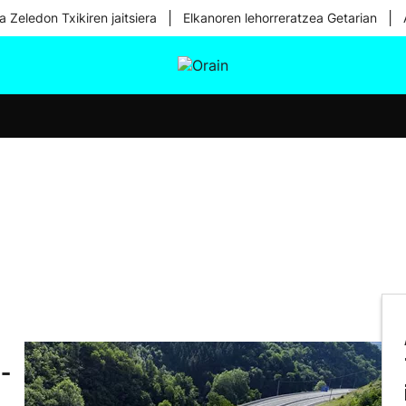
|
|
a Zeledon Txikiren jaitsiera
Elkanoren lehorreratzea Getarian
tura
Ikusmiran
Egural
Osasuna
Teknologia
N-