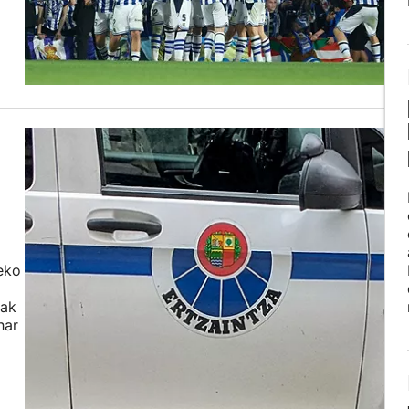
eko
dak
har