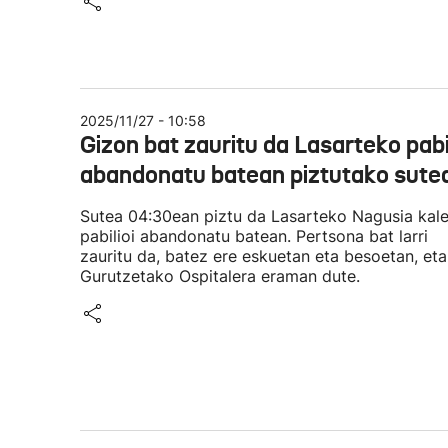
2025/11/27 - 10:58
Gizon bat zauritu da Lasarteko pabi
abandonatu batean piztutako sute
Sutea 04:30ean piztu da Lasarteko Nagusia kal
pabilioi abandonatu batean. Pertsona bat larri
zauritu da, batez ere eskuetan eta besoetan, eta
Gurutzetako Ospitalera eraman dute.