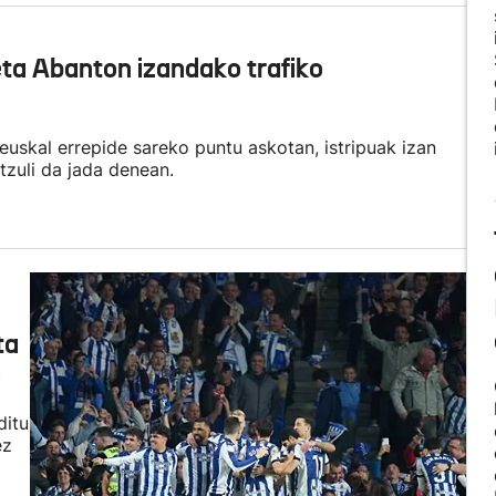
ta Abanton izandako trafiko
euskal errepide sareko puntu askotan, istripuak izan
itzuli da jada denean.
ta
o
ditu
ez