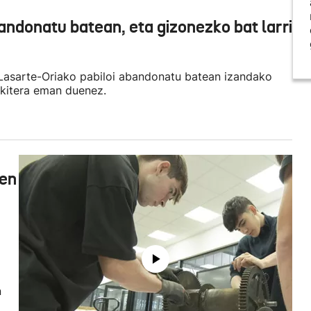
bandonatu batean, eta gizonezko bat larri
 Lasarte-Oriako pabiloi abandonatu batean izandako
akitera eman duenez.
zen
n