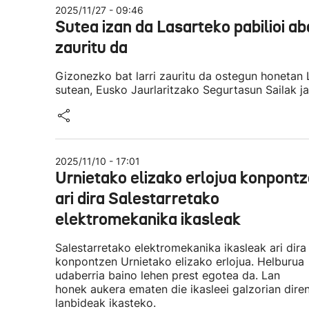
2025/11/27 - 09:46
Sutea izan da Lasarteko pabilioi a
zauritu da
Gizonezko bat larri zauritu da ostegun honetan
sutean, Eusko Jaurlaritzako Segurtasun Sailak j
2025/11/10 - 17:01
Urnietako elizako erlojua konpont
ari dira Salestarretako
elektromekanika ikasleak
Salestarretako elektromekanika ikasleak ari dira
konpontzen Urnietako elizako erlojua. Helburua
udaberria baino lehen prest egotea da. Lan
honek aukera ematen die ikasleei galzorian dire
lanbideak ikasteko.