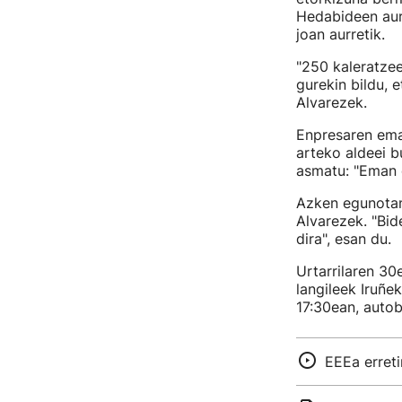
Hedabideen aur
joan aurretik.
"250 kaleratze
gurekin bildu, 
Alvarezek.
Enpresaren ema
arteko aldeei b
asmatu: "Eman d
Azken egunotan,
Alvarezek. "Bid
dira", esan du.
Urtarrilaren 30
langileek Iruñe
17:30ean, autob
EEEa erreti