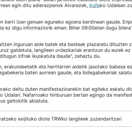
rean egin ditu adierazpenok Alvarezek,
Iruñe
ko Udalean zu
en berri izan genuen eguneko egoera berdinean gaude. Enp
eta ez digu informaziorik eman. Bihar 09:00etan dugu bilera
itzen inguruan alde batek eta besteak plazaratu dituzten 
uruz galdetuta, langileen ordezkariak erantzun du eurek ez 
itugun zifrak ikuskatuta daude", zehaztu du.
 erakundeetatik eta herritarren aldetik jasotako babesa e
egabekeria baten aurrean gaude, eta bidegabekeriak salatu
erako deitu duten manifestazioarekin bat egiteko eskatu di
ko Udalari. Nafarroako hiriburuan bertan egingo da manifes
us geltokitik abiatuta.
ratzeko exijituko diote TRWko langileek zuzendaritzari