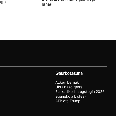
ago.
lanak.
Gaurkotasuna
Azken berriak
Ukrainako gerra
Euskadiko lan egutegia 2026
Eguneko albisteak
AEB eta Trump