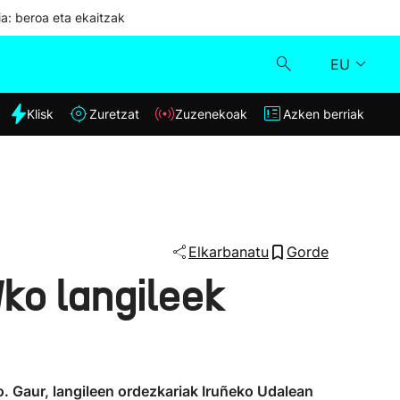
ia: beroa eta ekaitzak
EU
dia
Klisk
Zuretzat
Zuzenekoak
Azken berriak
Klisk
Zuzenekoak
Zuretzat
Elkarbanatu
Gorde
ko langileek
Azken berriak
o. Gaur, langileen ordezkariak Iruñeko Udalean