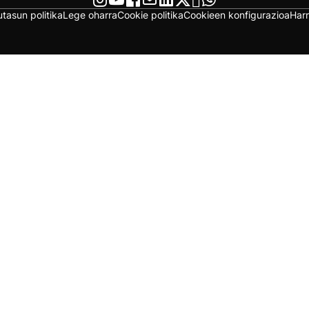
utasun politika
Lege oharra
Cookie politika
Cookieen konfigurazioa
Har