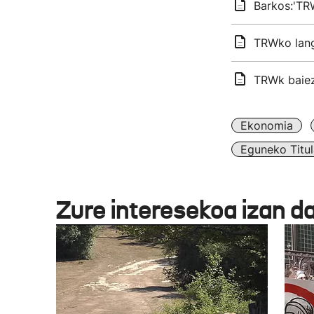
Barkos:'TRW
TRWko langi
TRWk baiezt
Ekonomia
Eguneko Titul
Zure interesekoa izan d