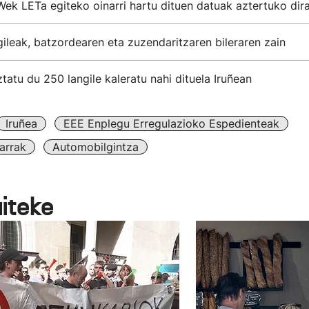
ek LETa egiteko oinarri hartu dituen datuak aztertuko dira
leak, batzordearen eta zuzendaritzaren bileraren zain
atu du 250 langile kaleratu nahi dituela Iruñean
Iruñea
EEE Enplegu Erregulazioko Espedienteak
arrak
Automobilgintza
aiteke