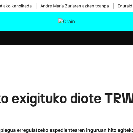
|
|
tiako kanoikada
Andre Maria Zuriaren azken txanpa
Egurald
tura
Ikusmiran
Egural
Osasuna
Teknologia
o exigituko diote TRW
enplegua erregulatzeko espedientearen inguruan hitz egitek