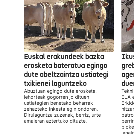
Euskal erakundeek bazka
Iku
erosketa bateratua egingo
gre
dute abeltzaintza ustiategi
ager
txikienei laguntzeko
due
Abuztuan egingo dute erosketa,
Tekni
lehorteak gogorren jo dituen
ELA 
ustiategien benetako beharrak
Erkid
zehazteko inkesta egin ondoren.
hitza
Dirulaguntza zuzenak, berriz, urte
patro
amaieran aztertuko dituzte.
berri
bloke
lanal