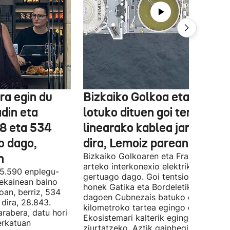
ra egin du
Bizkaiko Golkoa eta Frantz
din eta
lotuko dituen goi tentsioko
78 eta 534
linearako kablea jartzen ha
o dago,
dira, Lemoiz parean
n
Bizkaiko Golkoaren eta Frantziaren
arteko interkonexio elektrikoa
05.590 enplegu-
gertuago dago. Goi tentsioko linea
 ekainean baino
honek Gatika eta Bordeletik gertu
oan, berriz, 534
dagoen Cubnezais batuko ditu eta 2
dira, 28.843.
kilometroko tartea egingo du ur azpi
arabera, datu hori
Ekosistemari kalterik egingo ez zaiol
erkatuan
ziurtatzeko, Aztik gainbegiratuko dit