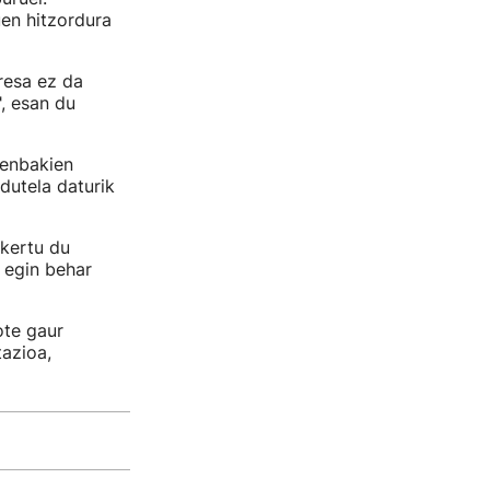
en hitzordura
resa ez da
", esan du
zenbakien
dutela daturik
skertu du
 egin behar
ote gaur
tazioa,