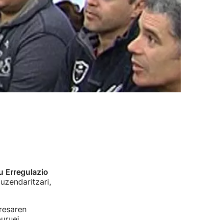
u Erregulazio
uzendaritzari,
resaren
uruei.