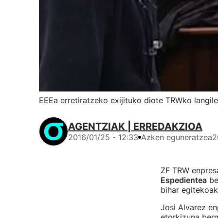
EEEa erretiratzeko exijituko diote TRWko langil
AGENTZIAK | ERREDAKZIOA
2016/01/25 - 12:33
Azken eguneratzea
2
ZF TRW enpresa
Espedientea
ber
bihar egitekoak 
Josi Alvarez e
etorkizuna ber