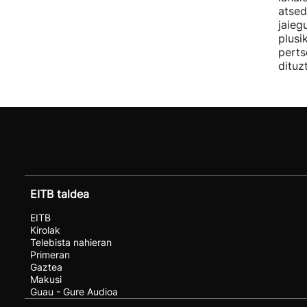
atsed
jaieg
plusi
perts
dituz
EITB taldea
EITB
Kirolak
Telebista nahieran
Primeran
Gaztea
Makusi
Guau - Gure Audioa