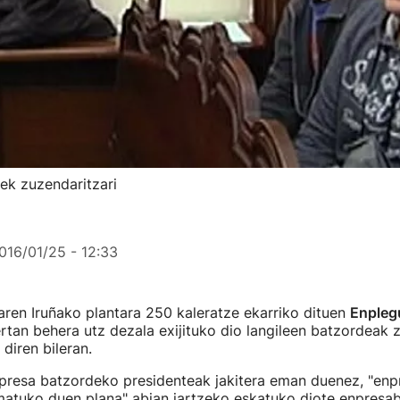
eek zuzendaritzari
016/01/25 - 12:33
ren Iruñako plantara 250 kaleratze ekarriko dituen
Enpleg
tan behera utz dezala exijituko dio langileen batzordeak z
diren bileran.
npresa batzordeko presidenteak jakitera eman duenez, "enp
matuko duen plana" abian jartzeko eskatuko diote enpresab