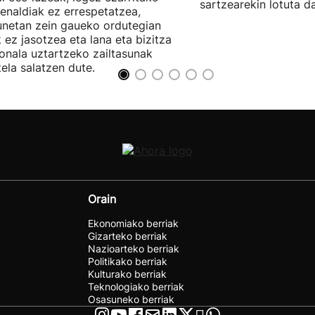
sartzearekin lotuta d
enaldiak ez errespetatzea,
unetan zein gaueko ordutegian
k ez jasotzea eta lana eta bizitza
onala uztartzeko zailtasunak
tela salatzen dute.
Orain
Ekonomiako berriak
Gizarteko berriak
Nazioarteko berriak
Politikako berriak
Kulturako berriak
Teknologiako berriak
Osasuneko berriak