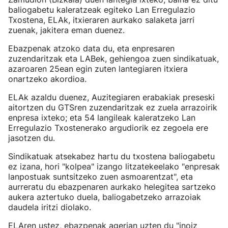
baliogabetu kaleratzeak egiteko Lan Erregulazio
Txostena, ELAk, itxieraren aurkako salaketa jarri
zuenak, jakitera eman duenez.
Ebazpenak atzoko data du, eta enpresaren
zuzendaritzak eta LABek, gehiengoa zuen sindikatuak,
azaroaren 25ean egin zuten lantegiaren itxiera
onartzeko akordioa.
ELAk azaldu duenez, Auzitegiaren erabakiak preseski
aitortzen du GTSren zuzendaritzak ez zuela arrazoirik
enpresa ixteko; eta 54 langileak kaleratzeko Lan
Erregulazio Txostenerako argudiorik ez zegoela ere
jasotzen du.
Sindikatuak atsekabez hartu du txostena baliogabetu
ez izana, hori "kolpea" izango litzatekeelako "enpresak
lanpostuak suntsitzeko zuen asmoarentzat", eta
aurreratu du ebazpenaren aurkako helegitea sartzeko
aukera aztertuko duela, baliogabetzeko arrazoiak
daudela iritzi diolako.
ELAren ustez, ebazpenak agerian uzten du "inoiz