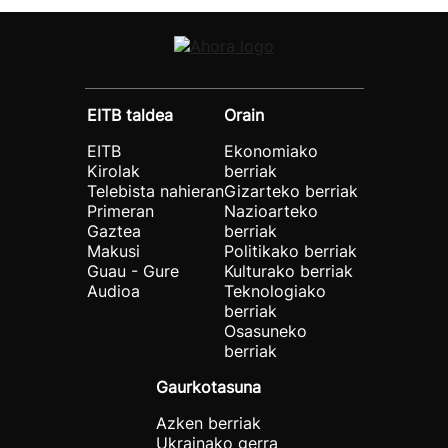
EITB taldea
Orain
EITB
Ekonomiako
Kirolak
berriak
Telebista nahieran
Gizarteko berriak
Primeran
Nazioarteko
Gaztea
berriak
Makusi
Politikako berriak
Guau - Gure
Kulturako berriak
Audioa
Teknologiako
berriak
Osasuneko
berriak
Gaurkotasuna
Azken berriak
Ukrainako gerra