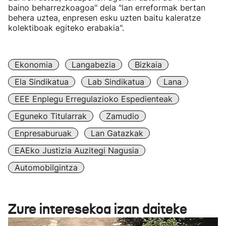
baino beharrezkoagoa" dela "lan erreformak bertan
behera uztea, enpresen esku uzten baitu kaleratze
kolektiboak egiteko erabakia".
Ekonomia
Langabezia
Bizkaia
Ela Sindikatua
Lab Sindikatua
Lana
EEE Enplegu Erregulazioko Espedienteak
Eguneko Titularrak
Zamudio
Enpresaburuak
Lan Gatazkak
EAEko Justizia Auzitegi Nagusia
Automobilgintza
Zure interesekoa izan daiteke