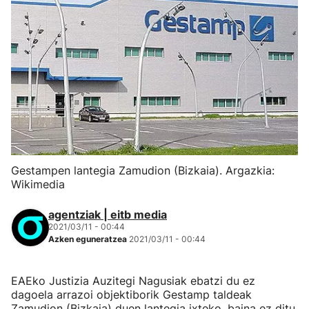
Gestampen lantegia Zamudion (Bizkaia). Argazkia:
Wikimedia
agentziak | eitb media
2021/03/11 - 00:44
Azken eguneratzea
2021/03/11 - 00:44
EAEko Justizia Auzitegi Nagusiak ebatzi du ez
dagoela arrazoi objektiborik Gestamp taldeak
Zamudion (Bizkaia) duen lantegia ixteko, baina ez ditu