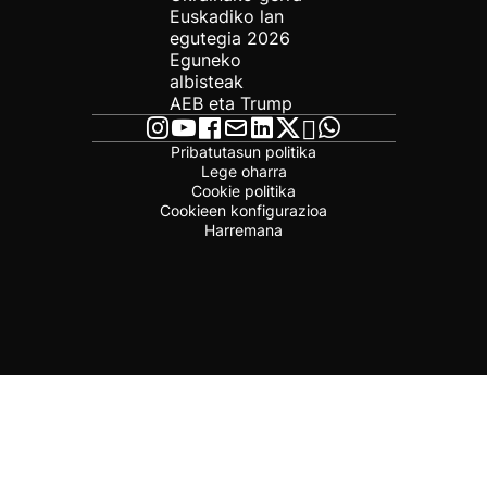
Euskadiko lan
egutegia 2026
Eguneko
albisteak
AEB eta Trump
Pribatutasun politika
Lege oharra
Cookie politika
Cookieen konfigurazioa
Harremana