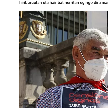
hiriburuetan eta hainbat herritan egingo dira ma