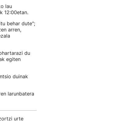
o lau
ak 12:00etan.
tu behar dute";
zen arren,
ezala
ohartarazi du
tak egiten
entsio duinak
ren larunbatera
ortzi urte