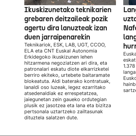
Ikuskizunetako teknikarien
Lan
grebaren deitzaileak pozik
uzt
agertu dira lanuzteak izan
Naf
duen jarraipenarekin
lan
Teknikariok, ESK, LAB, UGT, CCOO,
hur
ELA eta CNT Euskal Autonomia
Euska
Erkidegoko ikuskizunen lehen
eskat
hitzarmena negoziatzen ari dira, eta
1.378
patronalari eskatu diote elkarrizketei
langa
berriro ekiteko, urtebete baitaramate
Eusko
blokeatuta. Aldi baterako kontratuak,
hainb
lanaldi oso luzeak, legez ezarritako
sartz
atsedenaldiak ez errespetatzea,
jaiegunetan zein gaueko ordutegian
plusik ez jasotzea eta lana eta bizitza
pertsonala uztartzeko zailtasunak
dituztela salatzen dute.