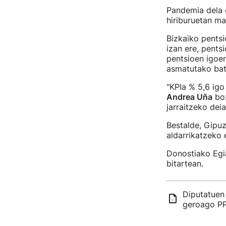
Pandemia dela e
hiriburuetan ma
Bizkaiko pentsi
izan ere, pents
pentsioen igoe
asmatutako bat
"KPIa % 5,6 igo
Andrea Uña
boz
jarraitzeko deia
Bestalde, Gip
aldarrikatzeko 
Donostiako Egia
bitartean.
Diputatuen 
geroago PP