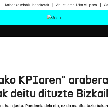
|
|
Koloneko minbizi baheketak
Abuztuaren 12ko eklipsea
Ga
tura
Ikusmiran
Egural
Osasuna
Teknologia
ako KPIaren" arabera
k deitu dituzte Bizka
n, hain justu. Pandemia dela eta, ez da manifestazio bakar