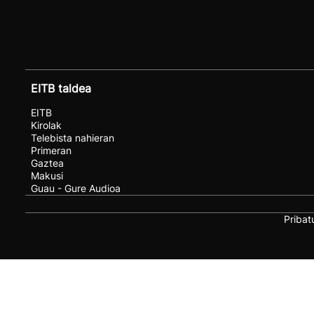
EITB taldea
EITB
Kirolak
Telebista nahieran
Primeran
Gaztea
Makusi
Guau - Gure Audioa
Pribat