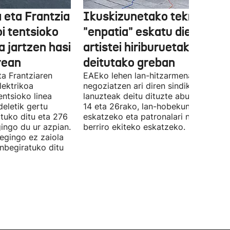
 eta Frantzia
Ikuskizunetako teknikariek
oi tentsioko
"enpatia" eskatu diete
a jartzen hasi
artistei hiriburuetako jaiet
rean
deitutako greban
ta Frantziaren
EAEko lehen lan-hitzarmena
lektrikoa
negoziatzen ari diren sindikatuek
ntsioko linea
lanuzteak deitu dituzte abuztuaren 5,
eletik gertu
14 eta 26rako, lan-hobekuntzak
tuko ditu eta 276
eskatzeko eta patronalari negoziazio
ingo du ur azpian.
berriro ekiteko eskatzeko.
 egingo ez zaiola
inbegiratuko ditu