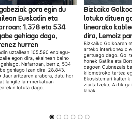
gabeziak gora egin du
Bizkaiko Golkoa
ailean Euskadin eta
lotuko dituen g
arroan: 1.378 eta 534
linearako kable
gabe gehiago dago,
dira, Lemoiz pa
renez hurren
Bizkaiko Golkoaren e
arteko interkonexio e
din uztailean 105.590 enplegu-
gertuago dago. Goi te
zaile egon dira, ekainean baino
honek Gatika eta Bord
 gehiago. Nafarroan, berriz, 534
dagoen Cubnezais ba
be gehiago izan dira, 28.843.
kilometroko tartea eg
 Jaurlaritzaren arabera, datu hori
Ekosistemari kalterik
at langile lan-merkatuan
ziurtatzeko, Aztik ga
earekin lotuta dago.
lanak.