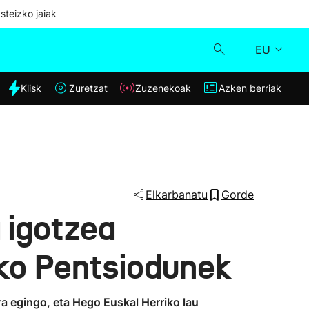
steizko jaiak
EU
dia
Klisk
Zuretzat
Zuzenekoak
Azken berriak
Klisk
Zuzenekoak
Zuretzat
Elkarbanatu
Gorde
 igotzea
Azken berriak
iko Pentsiodunek
ra egingo, eta Hego Euskal Herriko lau