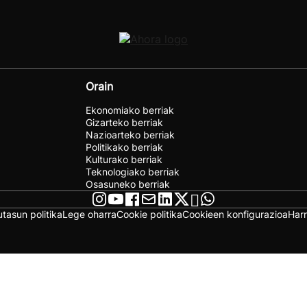
Orain
Ekonomiako berriak
Gizarteko berriak
Nazioarteko berriak
Politikako berriak
Kulturako berriak
Teknologiako berriak
Osasuneko berriak
utasun politika
Lege oharra
Cookie politika
Cookieen konfigurazioa
Har