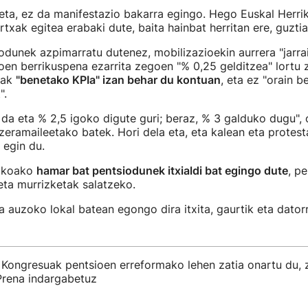
ta, ez da manifestazio bakarra egingo. Hego Euskal Herrik
rtxak egitea erabaki dute, baita hainbat herritan ere, guzti
odunek azpimarratu dutenez, mobilizazioekin aurrera "jarrai
ioen berrikuspena ezarrita zegoen "% 0,25 gelditzea" lortu 
rak
"benetako KPIa" izan behar du kontuan
, eta ez "orain b
".
 da eta % 2,5 igoko digute guri; beraz, % 3 galduko dugu", 
eramaileetako batek. Hori dela eta, eta kalean eta protes
 egin du.
uzkoako
hamar bat pentsiodunek itxialdi bat egingo dute
, p
eta murrizketak salatzeko.
 auzoko lokal batean egongo dira itxita, gaurtik eta dator
Kongresuak pentsioen erreformako lehen zatia onartu du, z
rena indargabetuz