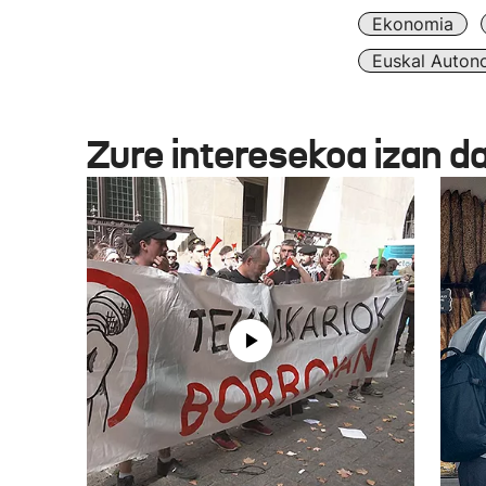
Ekonomia
Euskal Auton
Zure interesekoa izan d