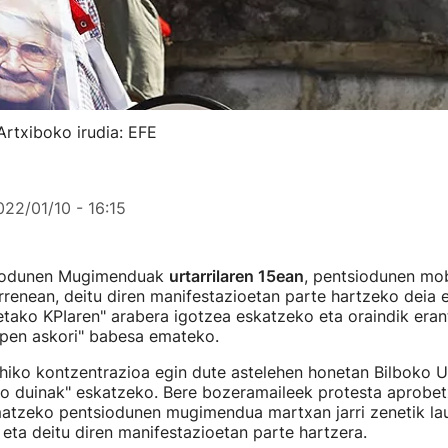
Artxiboko irudia: EFE
022/01/10 - 16:15
siodunen Mugimenduak
urtarrilaren 15ean
, pentsiodunen mob
rrenean, deitu diren manifestazioetan parte hartzeko deia e
etako KPIaren" arabera igotzea eskatzeko eta oraindik era
apen askori" babesa emateko.
hiko kontzentrazioa egin dute astelehen honetan Bilboko U
io duinak" eskatzeko. Bere bozeramaileek protesta aprobet
imatzeko pentsiodunen mugimendua martxan jarri zenetik la
 eta deitu diren manifestazioetan parte hartzera.