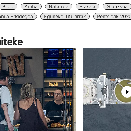
Bilbo
Araba
Nafarroa
Bizkaia
Gipuzkoa
omia Erkidegoa
Eguneko Titularrak
Pentsioak 202
aiteke