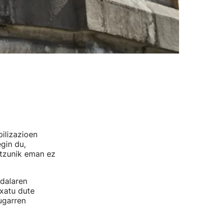
ilizazioen
gin du,
ntzunik eman ez
dalaren
xatu dute
ugarren