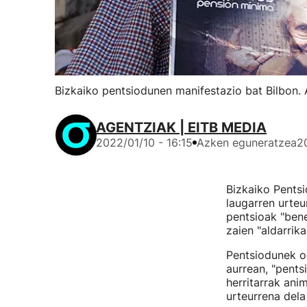
Bizkaiko pentsiodunen manifestazio bat Bilbon. 
AGENTZIAK | EITB MEDIA
2022/01/10 - 16:15
Azken eguneratzea
2
Bizkaiko Pent
laugarren urteu
pentsioak "ben
zaien "aldarrik
Pentsiodunek o
aurrean, "pents
herritarrak an
urteurrena dela