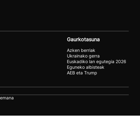
Gaurkotasuna
Azken berriak
Ukrainako gerra
Euskadiko lan egutegia 2026
Eguneko albisteak
AEB eta Trump
remana