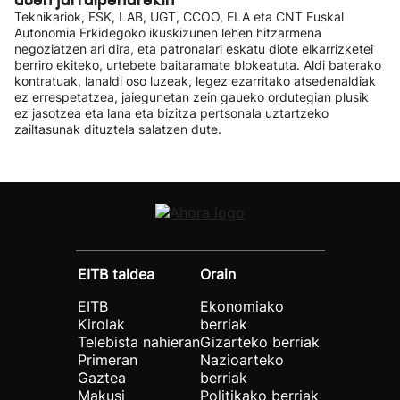
Teknikariok, ESK, LAB, UGT, CCOO, ELA eta CNT Euskal
Autonomia Erkidegoko ikuskizunen lehen hitzarmena
negoziatzen ari dira, eta patronalari eskatu diote elkarrizketei
berriro ekiteko, urtebete baitaramate blokeatuta. Aldi baterako
kontratuak, lanaldi oso luzeak, legez ezarritako atsedenaldiak
ez errespetatzea, jaiegunetan zein gaueko ordutegian plusik
ez jasotzea eta lana eta bizitza pertsonala uztartzeko
zailtasunak dituztela salatzen dute.
EITB taldea
Orain
EITB
Ekonomiako
Kirolak
berriak
Telebista nahieran
Gizarteko berriak
Primeran
Nazioarteko
Gaztea
berriak
Makusi
Politikako berriak