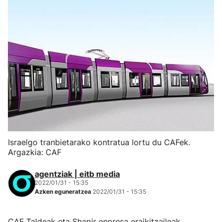
Israelgo tranbietarako kontratua lortu du CAFek.
Argazkia: CAF
agentziak | eitb media
2022/01/31 - 15:35
Azken eguneratzea
2022/01/31 - 15:35
CAF Taldeak eta Shapir enpresa eraikitzaileak