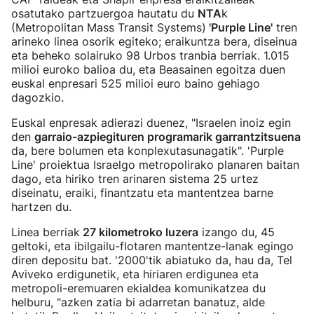
osatutako partzuergoa hautatu du
NTA
k
(Metropolitan Mass Transit Systems)
'Purple Line'
tren
arineko linea osorik egiteko; eraikuntza bera, diseinua
eta beheko solairuko 98 Urbos tranbia berriak. 1.015
milioi euroko balioa du, eta Beasainen egoitza duen
euskal enpresari 525 milioi euro baino gehiago
dagozkio.
Euskal enpresak adierazi duenez, "Israelen inoiz egin
den
garraio-azpiegituren programarik garrantzitsuena
da, bere bolumen eta konplexutasunagatik". 'Purple
Line' proiektua Israelgo metropolirako planaren baitan
dago, eta hiriko tren arinaren sistema 25 urtez
diseinatu, eraiki, finantzatu eta mantentzea barne
hartzen du.
Linea berriak
27 kilometroko luzera
izango du, 45
geltoki, eta ibilgailu-flotaren mantentze-lanak egingo
diren depositu bat. '2000'tik abiatuko da, hau da, Tel
Aviveko erdigunetik, eta hiriaren erdigunea eta
metropoli-eremuaren ekialdea komunikatzea du
helburu, "azken zatia bi adarretan banatuz, alde