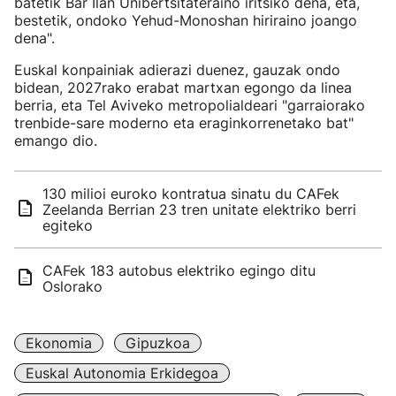
batetik Bar Ilan Unibertsitateraino iritsiko dena, eta,
bestetik, ondoko Yehud-Monoshan hiriraino joango
dena".
Euskal konpainiak adierazi duenez, gauzak ondo
bidean, 2027rako erabat martxan egongo da linea
berria, eta Tel Aviveko metropolialdeari "garraiorako
trenbide-sare moderno eta eraginkorrenetako bat"
emango dio.
130 milioi euroko kontratua sinatu du CAFek
Zeelanda Berrian 23 tren unitate elektriko berri
egiteko
CAFek 183 autobus elektriko egingo ditu
Oslorako
Ekonomia
Gipuzkoa
Euskal Autonomia Erkidegoa