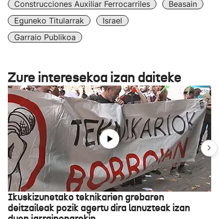
Construcciones Auxiliar Ferrocarriles
Beasain
Eguneko Titularrak
Israel
Garraio Publikoa
Zure interesekoa izan daiteke
Ikuskizunetako teknikarien grebaren
deitzaileak pozik agertu dira lanuzteak izan
duen jarraipenarekin