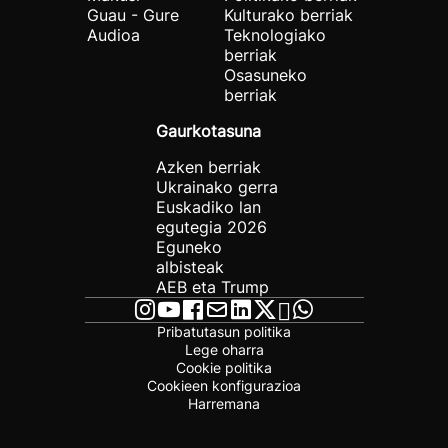
Guau - Gure
Kulturako berriak
Audioa
Teknologiako
berriak
Osasuneko
berriak
Gaurkotasuna
Azken berriak
Ukrainako gerra
Euskadiko lan
egutegia 2026
Eguneko
albisteak
AEB eta Trump
Pribatutasun politika
Lege oharra
Cookie politika
Cookieen konfigurazioa
Harremana