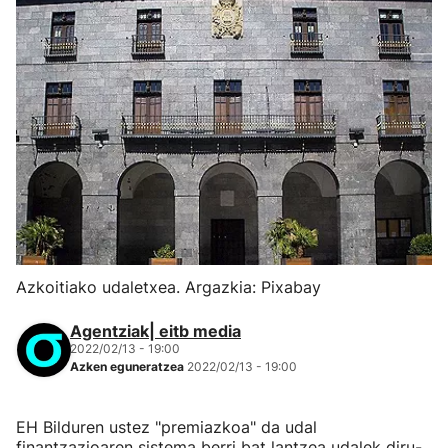
Azkoitiako udaletxea. Argazkia: Pixabay
Agentziak| eitb media
2022/02/13 - 19:00
Azken eguneratzea
2022/02/13 - 19:00
EH Bilduren ustez "premiazkoa" da udal
finantzazioaren sistema berri bat lantzea udalek diru-