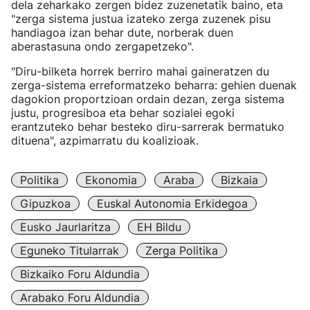
dela zeharkako zergen bidez zuzenetatik baino, eta
"zerga sistema justua izateko zerga zuzenek pisu
handiagoa izan behar dute, norberak duen
aberastasuna ondo zergapetzeko".
"Diru-bilketa horrek berriro mahai gaineratzen du
zerga-sistema erreformatzeko beharra: gehien duenak
dagokion proportzioan ordain dezan, zerga sistema
justu, progresiboa eta behar sozialei egoki
erantzuteko behar besteko diru-sarrerak bermatuko
dituena", azpimarratu du koalizioak.
Politika
Ekonomia
Araba
Bizkaia
Gipuzkoa
Euskal Autonomia Erkidegoa
Eusko Jaurlaritza
EH Bildu
Eguneko Titularrak
Zerga Politika
Bizkaiko Foru Aldundia
Arabako Foru Aldundia