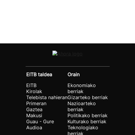
EITB taldea
Orain
EITB
Ekonomiako
Kirolak
berriak
Telebista nahieran
Gizarteko berriak
Primeran
Nazioarteko
Gaztea
berriak
Makusi
Politikako berriak
Guau - Gure
Kulturako berriak
Audioa
Teknologiako
berriak