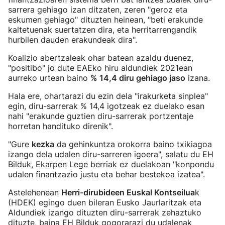
sarrera gehiago izan ditzaten, zeren "geroz eta
eskumen gehiago" dituzten heinean, "beti erakunde
kaltetuenak suertatzen dira, eta herritarrengandik
hurbilen dauden erakundeak dira".
Koalizio abertzaleak ohar batean azaldu duenez,
"positibo" jo dute EAEko hiru aldundiek 2021ean
aurreko urtean baino
% 14,4 diru gehiago jaso
izana.
Hala ere, ohartarazi du ezin dela "irakurketa sinplea"
egin, diru-sarrerak % 14,4 igotzeak ez duelako esan
nahi "erakunde guztien diru-sarrerak portzentaje
horretan handituko direnik".
"Gure
kezka
da gehinkuntza orokorra baino txikiagoa
izango dela udalen diru-sarreren igoera", salatu du EH
Bilduk, Ekarpen Lege berriak ez duelakoan "konpondu
udalen finantzazio justu eta behar bestekoa izatea".
Astelehenean
Herri-dirubideen Euskal Kontseilua
k
(HDEK) egingo duen bileran Eusko Jaurlaritzak eta
Aldundiek izango dituzten diru-sarrerak zehaztuko
dituzte, baina EH Bilduk gogorarazi du udalenak