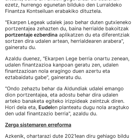
ezetz, hurrengo egunetan bilduko den Lurraldeko
Finantza Kontseiluan erabakiko dituztela.
"Ekarpen Legeak udalek jaso behar duten gutxieneko
portzentajea zehazten du, baina herrialde bakoitzak
portzentaje ezberdina
aplikatzen du eta diferentziak
sortzen dira udalen artean, herrialdearen arabera",
gaineratu du.
Azaldu duenez, "Ekarpen Lege berria onartu zenean,
udalen finantzazioa kanpoan geratu zen, udalen
finantzazioan nola eragingo duen azertu eta
eztabaidatu gabe", gaineratu du.
"Ondo zehaztu behar da Aldundiak udalei emango
dion portzentajea, eta adostu behar dira udalen
arteko banaketa egiteko irizpideak zeintzuk diren.
Hori dela eta,
Eudel
en planteatu dugu nola aragtuko
den udal finantzazio berria", azaldu du.
Zerga sistemaren erreforma
Azkenik, ohartarazi dute 2021ean diru gehiago bildu