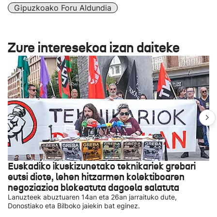
Gipuzkoako Foru Aldundia
Zure interesekoa izan daiteke
Euskadiko ikuskizunetako teknikariek grebari
eutsi diote, lehen hitzarmen kolektiboaren
negoziazioa blokeatuta dagoela salatuta
Lanuzteek abuztuaren 14an eta 26an jarraituko dute,
Donostiako eta Bilboko jaiekin bat eginez.