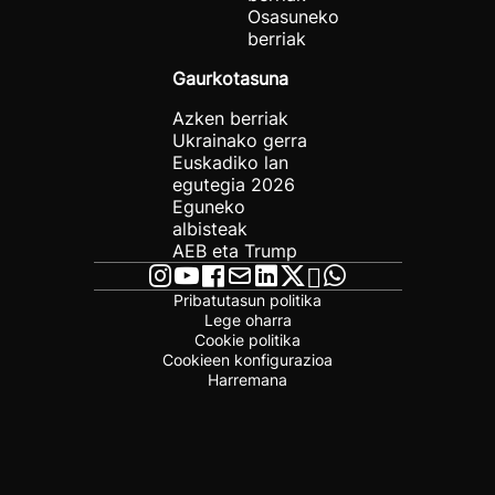
Osasuneko
berriak
Gaurkotasuna
Azken berriak
Ukrainako gerra
Euskadiko lan
egutegia 2026
Eguneko
albisteak
AEB eta Trump
Pribatutasun politika
Lege oharra
Cookie politika
Cookieen konfigurazioa
Harremana