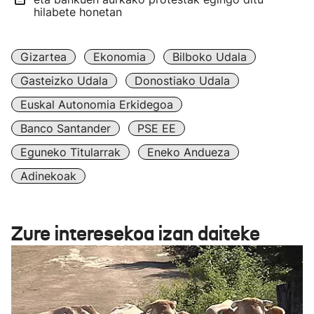
hilabete honetan
Gizartea
Ekonomia
Bilboko Udala
Gasteizko Udala
Donostiako Udala
Euskal Autonomia Erkidegoa
Banco Santander
PSE EE
Eguneko Titularrak
Eneko Andueza
Adinekoak
Zure interesekoa izan daiteke