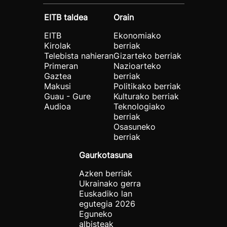
EITB taldea
Orain
EITB
Ekonomiako
Kirolak
berriak
Telebista nahieran
Gizarteko berriak
Primeran
Nazioarteko
Gaztea
berriak
Makusi
Politikako berriak
Guau - Gure
Kulturako berriak
Audioa
Teknologiako
berriak
Osasuneko
berriak
Gaurkotasuna
Azken berriak
Ukrainako gerra
Euskadiko lan
egutegia 2026
Eguneko
albisteak