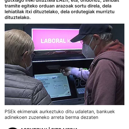
gutxiago ireki dituztela EAEn, eta, ondorioz, zenbait
tramite egiteko orduan arazoak sortu direla, dela
lehiatilak itxi dituztelako, dela ordutegiak murriztu
dituztelako.
PSEk ekimenak aurkeztuko ditu udaletan, bankuek
adinekoen zuzeneko arreta berma dezaten