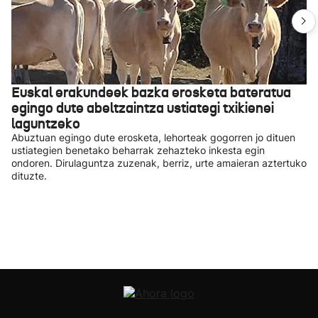
Euskal erakundeek bazka erosketa bateratua
egingo dute abeltzaintza ustiategi txikienei
laguntzeko
Abuztuan egingo dute erosketa, lehorteak gogorren jo dituen
ustiategien benetako beharrak zehazteko inkesta egin
ondoren. Dirulaguntza zuzenak, berriz, urte amaieran aztertuko
dituzte.