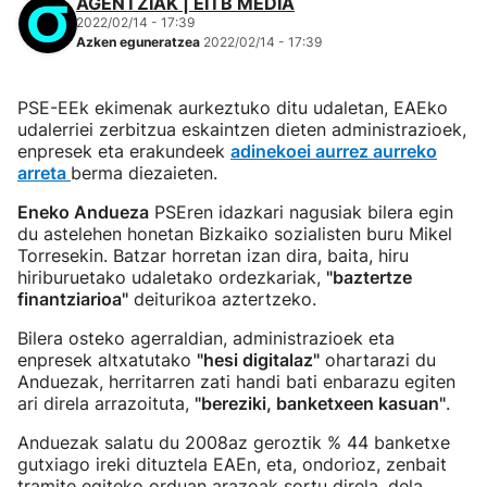
AGENTZIAK | EITB MEDIA
2022/02/14 - 17:39
Azken eguneratzea
2022/02/14 - 17:39
PSE-EEk ekimenak aurkeztuko ditu udaletan, EAEko
udalerriei zerbitzua eskaintzen dieten administrazioek,
enpresek eta erakundeek
adinekoei aurrez aurreko
arreta
berma diezaieten.
Eneko Andueza
PSEren idazkari nagusiak bilera egin
du astelehen honetan Bizkaiko sozialisten buru Mikel
Torresekin. Batzar horretan izan dira, baita, hiru
hiriburuetako udaletako ordezkariak,
"baztertze
finantziarioa"
deiturikoa aztertzeko.
Bilera osteko agerraldian, administrazioek eta
enpresek altxatutako
"hesi digitalaz"
ohartarazi du
Anduezak, herritarren zati handi bati enbarazu egiten
ari direla arrazoituta,
"bereziki, banketxeen kasuan"
.
Anduezak salatu du 2008az geroztik % 44 banketxe
gutxiago ireki dituztela EAEn, eta, ondorioz, zenbait
tramite egiteko orduan arazoak sortu direla, dela