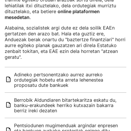
lehiatilak itxi dituztelako, dela ordutegiak murriztu
dituztelako, eta betiere
online plataformen
mesedetan
.
Alabaina, sozialistek argi dute ez dela soilik EAEn
gertatzen den arazo bat. Hala eta guztiz ere,
Anduezak berak onartu du "baztertze finantziari" horri
aurre egiteko planak gauzatzen ari direla Estatuko
zenbait tokitan, eta EAE ezin dela horretan "atzean
geratu".
Adineko pertsonentzako aurrez aurreko
ordutegiak hobetu eta arreta lehenestea
proposatu dute bankuek
Berrobik Aldundiaren bitartekaritza eskatu du,
banku-erakundeek herriko kutxazain bakarra
berriz ireki dezaten
Pentsiodunen mugimenduak argindar enpresen
eta bankuen aurkako protestak egingo ditu