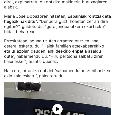
dira", azpimarratu du ontziko makineria buruzagiaren
alabak.
Maria Jose Dopazoren hitzetan,
Espainiak "ontziak eta
hegazkinak ditu"
. "Denbora guzti honetan zer ari dira
egiten?", galdetu du, "gure jendea etxera ekartzeko"
bidali beharrean.
Erreskatean lagundu zuten arrantza ontzien lana,
ostera, eskertu du. "Haiek familien atsekabearekiko
eta ur azpian dauden lankideekiko
enpatia
azaldu
dute", nabarmendu du. "Hiru pertsona salbatu ziren
haiei esker", erantsi duenez.
Hala ere, arrantza ontziei "salbamendu ontzi bihurtzea
ezin zaie eskatu", gaineratu du.