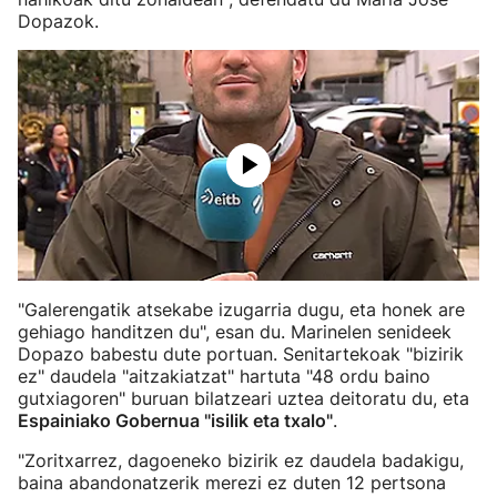
Dopazok.
"Galerengatik atsekabe izugarria dugu, eta honek are
gehiago handitzen du", esan du. Marinelen senideek
Dopazo babestu dute portuan. Senitartekoak "bizirik
ez" daudela "aitzakiatzat" hartuta "48 ordu baino
gutxiagoren" buruan bilatzeari uztea deitoratu du, eta
Espainiako Gobernua "isilik eta txalo"
.
"Zoritxarrez, dagoeneko bizirik ez daudela badakigu,
baina abandonatzerik merezi ez duten 12 pertsona