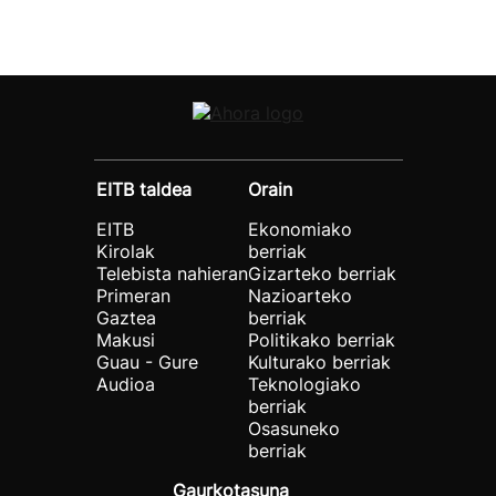
EITB taldea
Orain
EITB
Ekonomiako
Kirolak
berriak
Telebista nahieran
Gizarteko berriak
Primeran
Nazioarteko
Gaztea
berriak
Makusi
Politikako berriak
Guau - Gure
Kulturako berriak
Audioa
Teknologiako
berriak
Osasuneko
berriak
Gaurkotasuna