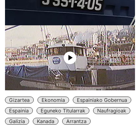
Gizartea
Ekonomia
Espainiako Gobernua
Espainia
Eguneko Titularrak
Naufragioak
Galizia
Kanada
Arrantza