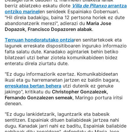
berriz abiatzeko eskatu diote
Villa de Pitanxo
arrantza
ontziko marinel
en senideek Espainiako Gobernuari.
"Hil direla badakigu, baina 12 pertsona horiek ez dute
abandonatzerik merezi", adierazi du
Maria Jose
Dopazok, Francisco Dopazoren alabak
.
Ternuan hondoratutako ontzia
ren senitartekoek eta
lagunek erreskate dispositiboaren inguruko informazio
falta salatu dute. Kanadako agintariek behin betiko
bilatzeari utzi behar ziotela komunikabideen bidez
enteratu direla ziurtatu dute.
"Ez dugu informaziorik ezertaz. Komunikabideetan
ikusi eta gu harremanetan jartzen ez baldin bagara,
erreskatea bertan behera
utzi dutenik ez genuke
jakingo", kritikatu du
Christopher Gonzalezek,
Fernando Gonzalezen semeak
, Maringo portura iritsi
denean.
"Ez dugu lankidetzarik, laguntzarik eta babesik
sentitzen. Espainiak dituen baliabideak jartzea nahi
dugu. Kanadak jarri nahi ez baditu, Espainiak baliabide
nahikoak ditu zonaldean", defendatu du Maria Jose