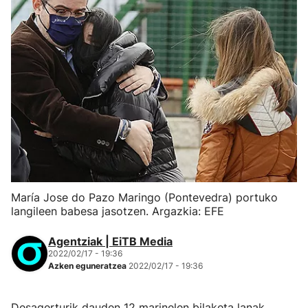
María Jose do Pazo Maringo (Pontevedra) portuko
langileen babesa jasotzen. Argazkia: EFE
Agentziak | EiTB Media
2022/02/17 - 19:36
Azken eguneratzea
2022/02/17 - 19:36
Desagerturik dauden 12 marinelen bilaketa lanak