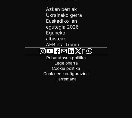
Azken berriak
Ukrainako gerra
Euskadiko lan
egutegia 2026
Eguneko
albisteak
AEB eta Trump
Pribatutasun politika
Lege oharra
Cookie politika
Cookieen konfigurazioa
Harremana