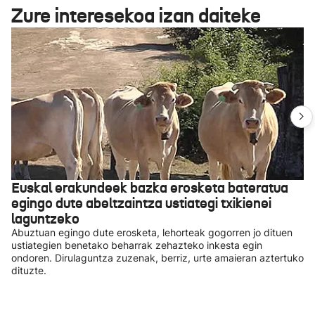
Zure interesekoa izan daiteke
Euskal erakundeek bazka erosketa bateratua
egingo dute abeltzaintza ustiategi txikienei
laguntzeko
Abuztuan egingo dute erosketa, lehorteak gogorren jo dituen
ustiategien benetako beharrak zehazteko inkesta egin
ondoren. Dirulaguntza zuzenak, berriz, urte amaieran aztertuko
dituzte.