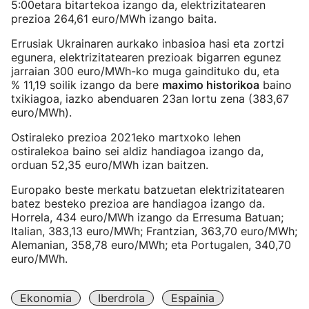
5:00etara bitartekoa izango da, elektrizitatearen
prezioa 264,61 euro/MWh izango baita.
Errusiak Ukrainaren aurkako inbasioa hasi eta zortzi
egunera, elektrizitatearen prezioak bigarren egunez
jarraian 300 euro/MWh-ko muga gaindituko du, eta
% 11,19 soilik izango da bere
maximo historikoa
baino
txikiagoa, iazko abenduaren 23an lortu zena (383,67
euro/MWh).
Ostiraleko prezioa 2021eko martxoko lehen
ostiralekoa baino sei aldiz handiagoa izango da,
orduan 52,35 euro/MWh izan baitzen.
Europako beste merkatu batzuetan elektrizitatearen
batez besteko prezioa are handiagoa izango da.
Horrela, 434 euro/MWh izango da Erresuma Batuan;
Italian, 383,13 euro/MWh; Frantzian, 363,70 euro/MWh;
Alemanian, 358,78 euro/MWh; eta Portugalen, 340,70
euro/MWh.
Ekonomia
Iberdrola
Espainia