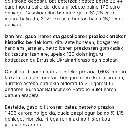
55 litroko depositu bat betetzeak batez beste 88,44
euro inguru balio du, duela urtebete baino 17,9 euro
gehiago. Gasolioarekin hornituz gero, 82,28 euro
inguru balio du, 2021eko aste berean baino 18,2 euro
gehiago.
Izan ere,
gasolinaren eta gasolioaren prezioak errekor
historiko berriak
lortu ditu aste honetan, bosgarren
handiena jarraian, petrolioaren prezioaren gorakadak
bultzatuta; izan ere, upelak 120 dolar inguru
kotizatzen du Errusiak Ukrainari eraso egin ostean.
Gasolina litroaren batez besteko prezioa 1,608 euroan
kokatu da aste honetan, bosgarren errekorra jarraian,
aurreko asteko datuekin alderatuta % 1 garestitu
ondoren, Europar Batasuneko Petrolio Buletinaren
datuen arabera.
Bestalde, gasolio litroaren batez besteko prezioa
1,496 euroraino igo da, duela zazpi egun baino % 1,15
gehiago. Horrela, hirugarren maximo historikoa
jarraian ezarri du.