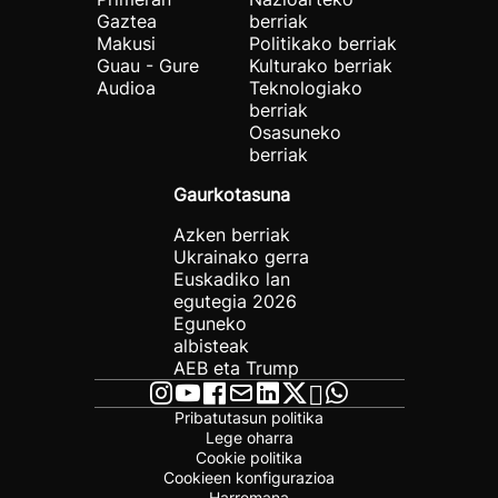
Gaztea
berriak
Makusi
Politikako berriak
Guau - Gure
Kulturako berriak
Audioa
Teknologiako
berriak
Osasuneko
berriak
Gaurkotasuna
Azken berriak
Ukrainako gerra
Euskadiko lan
egutegia 2026
Eguneko
albisteak
AEB eta Trump
Pribatutasun politika
Lege oharra
Cookie politika
Cookieen konfigurazioa
Harremana