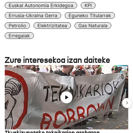
Euskal Autonomia Erkidegoa
KPI
Errusia-Ukraina Gerra
Eguneko Titularrak
Petrolio
Elektrizitatea
Gas Naturala
Erregaiak
Zure interesekoa izan daiteke
Ikuskizunetako teknikarien grebaren