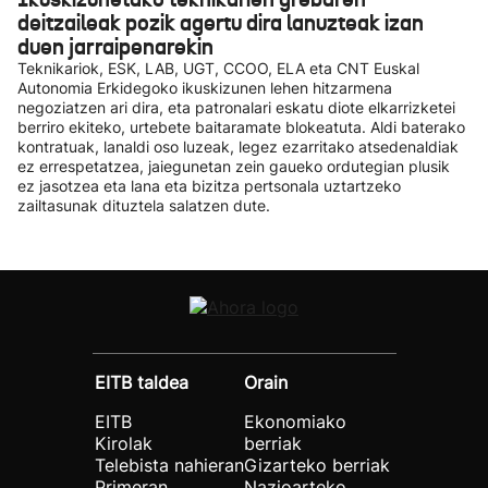
deitzaileak pozik agertu dira lanuzteak izan
duen jarraipenarekin
Teknikariok, ESK, LAB, UGT, CCOO, ELA eta CNT Euskal
Autonomia Erkidegoko ikuskizunen lehen hitzarmena
negoziatzen ari dira, eta patronalari eskatu diote elkarrizketei
berriro ekiteko, urtebete baitaramate blokeatuta. Aldi baterako
kontratuak, lanaldi oso luzeak, legez ezarritako atsedenaldiak
ez errespetatzea, jaiegunetan zein gaueko ordutegian plusik
ez jasotzea eta lana eta bizitza pertsonala uztartzeko
zailtasunak dituztela salatzen dute.
EITB taldea
Orain
EITB
Ekonomiako
Kirolak
berriak
Telebista nahieran
Gizarteko berriak
Primeran
Nazioarteko