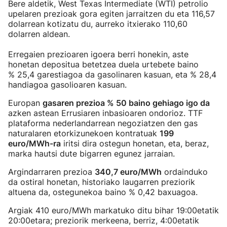
Bere aldetik, West Texas Intermediate (WTI) petrolio
upelaren prezioak gora egiten jarraitzen du eta 116,57
dolarrean kotizatu du, aurreko itxierako 110,60
dolarren aldean.
Erregaien prezioaren igoera berri honekin, aste
honetan depositua betetzea duela urtebete baino
% 25,4 garestiagoa da gasolinaren kasuan, eta % 28,4
handiagoa gasolioaren kasuan.
Europan
gasaren prezioa % 50 baino gehiago igo da
azken astean Errusiaren inbasioaren ondorioz. TTF
plataforma nederlandarrean negoziatzen den gas
naturalaren etorkizunekoen kontratuak
199
euro/MWh-ra
iritsi dira ostegun honetan, eta, beraz,
marka hautsi dute bigarren egunez jarraian.
Argindarraren prezioa
340,7 euro/MWh
ordainduko
da ostiral honetan, historiako laugarren preziorik
altuena da, ostegunekoa baino % 0,42 baxuagoa.
Argiak 410 euro/MWh markatuko ditu bihar 19:00etatik
20:00etara; preziorik merkeena, berriz, 4:00etatik