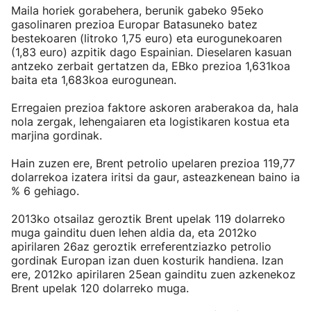
Maila horiek gorabehera, berunik gabeko 95eko
gasolinaren prezioa Europar Batasuneko batez
bestekoaren (litroko 1,75 euro) eta eurogunekoaren
(1,83 euro) azpitik dago Espainian. Dieselaren kasuan
antzeko zerbait gertatzen da, EBko prezioa 1,631koa
baita eta 1,683koa eurogunean.
Erregaien prezioa faktore askoren araberakoa da, hala
nola zergak, lehengaiaren eta logistikaren kostua eta
marjina gordinak.
Hain zuzen ere, Brent petrolio upelaren prezioa 119,77
dolarrekoa izatera iritsi da gaur, asteazkenean baino ia
% 6 gehiago.
2013ko otsailaz geroztik Brent upelak 119 dolarreko
muga gainditu duen lehen aldia da, eta 2012ko
apirilaren 26az geroztik erreferentziazko petrolio
gordinak Europan izan duen kosturik handiena. Izan
ere, 2012ko apirilaren 25ean gainditu zuen azkenekoz
Brent upelak 120 dolarreko muga.