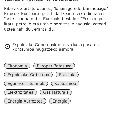
Riberak ziurtatu duenez, "lehenago edo beranduago"
Errusiak Europara gasa bidaltzeari utziko dionaren
"uste sendoa dute". Europak, bestalde, "Errusia gas,
ikatz, petrolio eta uranio hornitzaile nagusia izateari
uztea nahi du", erantsi du.
Espainiako Gobernuak dio ez duela gasaren
kontsumoa mugatzeko asmorik
Ekonomia
Europar Batasuna
Espainiako Gobernua
Espainia
Eguneko Titularrak
Kontsumoa
Elektrizitatea
Gas Naturala
Energia Aurreztea
Energia