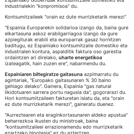
Espainiako Gobernuak kontsumitzaile domestiko eta
industrialekin "konpromisoa" du.
Kontsumitzaileek "orain ez dute murrizketarik merezi"
"Espainia Europarekin solidarioa izango da, baina gure
elkartasuna askoz erabilgarriagoa izango da gure
azpiegiturak erabili eta europarrak gasaz hornitzen
baditugu, ez Espainiako kontsumitzaile domestiko eta
industrialen kontura, aspalditik faktura oso garestia
ordaintzen ari direlako,
uharte energetikoa
izateagatik, hain zuzen ere", nabarmendu du.
Espainiaren biltegiratze gaitasuna
azpimarratu du
agintariak, "Europako gaitasunaren % 30 baino
gehiago delako". Gainera, Espainia "gas natural
likidotuaren sarrera portu nagusia da", gogorarazi du.
Hori kontsumitzaileen fakturetan islatu da, eta "orain
ez dute murrizketarik merezi", gaineratu duenez.
"Aurreztearen eta eraginkortasunaren aldeko apustua"
beharrezkoa ikusten du ministroak, baina
"kontsumitzaileei errazionamendu edo murrizketarik
ezartzeko hipotesia" ez du aztertzen.