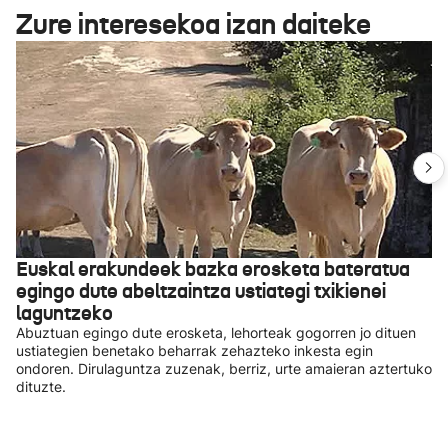
Zure interesekoa izan daiteke
Euskal erakundeek bazka erosketa bateratua
egingo dute abeltzaintza ustiategi txikienei
laguntzeko
Abuztuan egingo dute erosketa, lehorteak gogorren jo dituen
ustiategien benetako beharrak zehazteko inkesta egin
ondoren. Dirulaguntza zuzenak, berriz, urte amaieran aztertuko
dituzte.