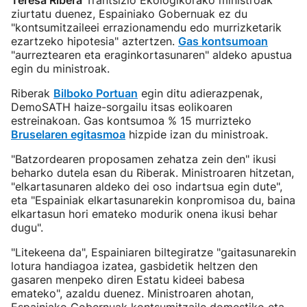
Teresa Ribera
Trantsizio Ekologikorako ministroak
ziurtatu duenez, Espainiako Gobernuak ez du
"kontsumitzaileei errazionamendu edo murrizketarik
ezartzeko hipotesia" aztertzen.
Gas kontsumoan
"aurreztearen eta eraginkortasunaren" aldeko apustua
egin du ministroak.
Riberak
Bilboko Portuan
egin ditu adierazpenak,
DemoSATH haize-sorgailu itsas eolikoaren
estreinakoan. Gas kontsumoa % 15 murrizteko
Bruselaren egitasmoa
hizpide izan du ministroak.
"Batzordearen proposamen zehatza zein den" ikusi
beharko dutela esan du Riberak. Ministroaren hitzetan,
"elkartasunaren aldeko dei oso indartsua egin dute",
eta "Espainiak elkartasunarekin konpromisoa du, baina
elkartasun hori emateko modurik onena ikusi behar
dugu".
"Litekeena da", Espainiaren biltegiratze "gaitasunarekin
lotura handiagoa izatea, gasbidetik heltzen den
gasaren menpeko diren Estatu kideei babesa
emateko", azaldu duenez. Ministroaren ahotan,