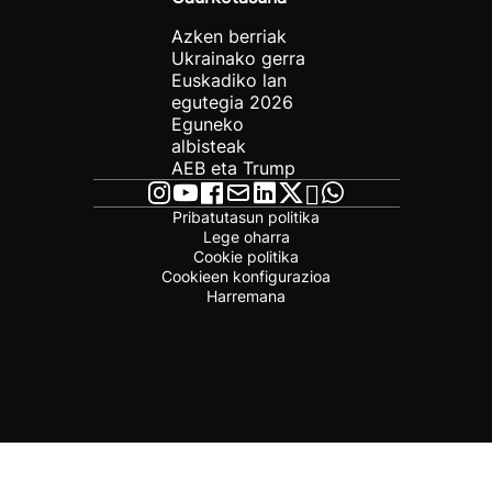
Azken berriak
Ukrainako gerra
Euskadiko lan
egutegia 2026
Eguneko
albisteak
AEB eta Trump
Pribatutasun politika
Lege oharra
Cookie politika
Cookieen konfigurazioa
Harremana