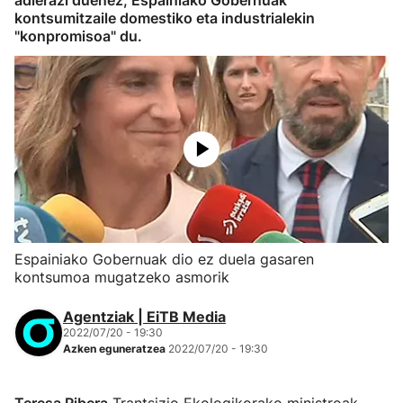
adierazi duenez, Espainiako Gobernuak
kontsumitzaile domestiko eta industrialekin
"konpromisoa" du.
Espainiako Gobernuak dio ez duela gasaren
kontsumoa mugatzeko asmorik
Agentziak | EiTB Media
2022/07/20 - 19:30
Azken eguneratzea
2022/07/20 - 19:30