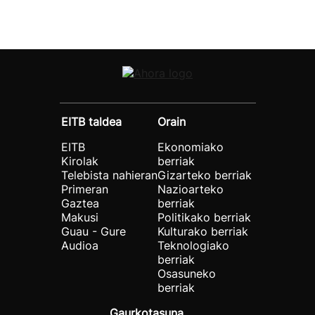
EITB taldea
Orain
EITB
Ekonomiako
Kirolak
berriak
Telebista nahieran
Gizarteko berriak
Primeran
Nazioarteko
Gaztea
berriak
Makusi
Politikako berriak
Guau - Gure
Kulturako berriak
Audioa
Teknologiako
berriak
Osasuneko
berriak
Gaurkotasuna