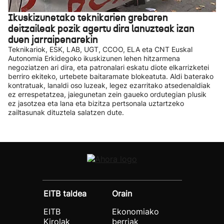
Ikuskizunetako teknikarien grebaren
deitzaileak pozik agertu dira lanuzteak izan
duen jarraipenarekin
Teknikariok, ESK, LAB, UGT, CCOO, ELA eta CNT Euskal
Autonomia Erkidegoko ikuskizunen lehen hitzarmena
negoziatzen ari dira, eta patronalari eskatu diote elkarrizketei
berriro ekiteko, urtebete baitaramate blokeatuta. Aldi baterako
kontratuak, lanaldi oso luzeak, legez ezarritako atsedenaldiak
ez errespetatzea, jaiegunetan zein gaueko ordutegian plusik
ez jasotzea eta lana eta bizitza pertsonala uztartzeko
zailtasunak dituztela salatzen dute.
EITB taldea
Orain
EITB
Ekonomiako
Kirolak
berriak