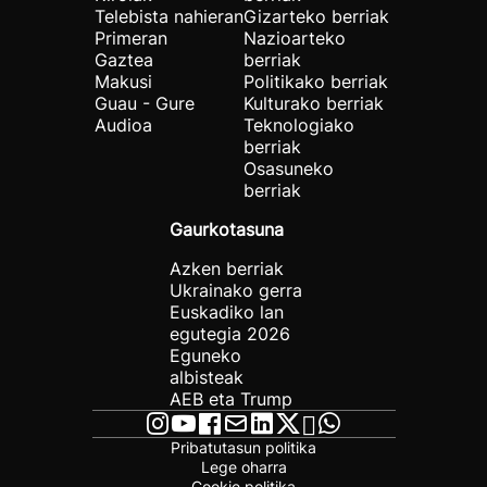
Telebista nahieran
Gizarteko berriak
Primeran
Nazioarteko
Gaztea
berriak
Makusi
Politikako berriak
Guau - Gure
Kulturako berriak
Audioa
Teknologiako
berriak
Osasuneko
berriak
Gaurkotasuna
Azken berriak
Ukrainako gerra
Euskadiko lan
egutegia 2026
Eguneko
albisteak
AEB eta Trump
Pribatutasun politika
Lege oharra
Cookie politika