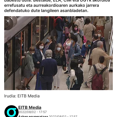
babestu dute. Bestalde, ELA, CIM eta UGTk akordioa
errefusatu eta aurreakordioaren aurkako jarrera
defendatuko dute langileen asanbladetan.
Irudia: EITB Media
EITB Media
2022/08/02 - 17:57
Azken eguneratzea
2022/08/02 - 17:57