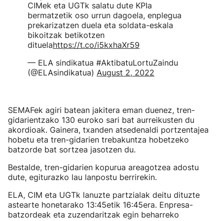
CIMek eta UGTk salatu dute KPIa
bermatzetik oso urrun dagoela, enplegua
prekarizatzen duela eta soldata-eskala
bikoitzak betikotzen
dituela
https://t.co/i5kxhaXr59
— ELA sindikatua #AktibatuLortuZaindu
(@ELAsindikatua)
August 2, 2022
SEMAFek agiri batean jakitera eman duenez, tren-
gidarientzako 130 euroko sari bat aurreikusten du
akordioak. Gainera, txanden atsedenaldi portzentajea
hobetu eta tren-gidarien trebakuntza hobetzeko
batzorde bat sortzea jasotzen du.
Bestalde, tren-gidarien kopurua areagotzea adostu
dute, egiturazko lau lanpostu berrirekin.
ELA, CIM eta UGTk lanuzte partzialak deitu dituzte
astearte honetarako 13:45etik 16:45era. Enpresa-
batzordeak eta zuzendaritzak egin beharreko