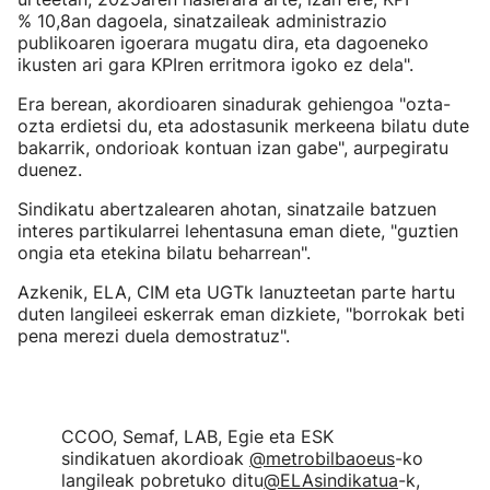
% 10,8an dagoela, sinatzaileak administrazio
publikoaren igoerara mugatu dira, eta dagoeneko
ikusten ari gara KPIren erritmora igoko ez dela".
Era berean, akordioaren sinadurak gehiengoa "ozta-
ozta erdietsi du, eta adostasunik merkeena bilatu dute
bakarrik, ondorioak kontuan izan gabe", aurpegiratu
duenez.
Sindikatu abertzalearen ahotan, sinatzaile batzuen
interes partikularrei lehentasuna eman diete, "guztien
ongia eta etekina bilatu beharrean".
Azkenik, ELA, CIM eta UGTk lanuzteetan parte hartu
duten langileei eskerrak eman dizkiete, "borrokak beti
pena merezi duela demostratuz".
CCOO, Semaf, LAB, Egie eta ESK
sindikatuen akordioak
@metrobilbaoeus
-ko
langileak pobretuko ditu
@ELAsindikatua
-k,