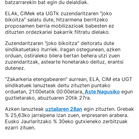
batzarrarekin bat egin du deialdiak.
ELAk, CIMek eta UGTk zuzendaritzaren "joko
bikoitza" salatu dute, hitzarmena berritzeko
proposamen berria mobilizazioak babesten ez
dituzten ordezkariei bakarrik filtratu dielako.
Zuzendaritzaren "joko bikoitza" deitoratu dute
sindikatuetako iturriek. Iragan ostegunean, azken
orduan, ostiraleko bilera bertan behera utzi zuen
zuzendaritzak, astearte honetarako deituz, erantsi
dutenez.
"Zakarkeria etengabearen" aurrean, ELA, CIM eta UGT
sindikatuek lanuzteak deitu zituzten puntako
orduetan, 21:00etatik 00:00etara,
Aste Nagusiko
egun
guztietarako, abuztuaren 20tik 27ra.
Azken lanuzteak
uztailaren 28an
egin zituzten. Grebak
% 25,63ko jarraipena izan zuen, enpresaren arabera.
Eusko Jaurlaritzako % 30eko gutxieneko zerbitzuak
ezarri zituen.