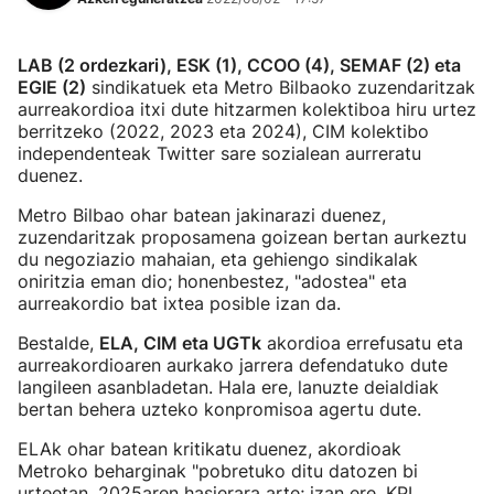
LAB (2 ordezkari), ESK (1), CCOO (4), SEMAF (2) eta
EGIE (2)
sindikatuek eta Metro Bilbaoko zuzendaritzak
aurreakordioa itxi dute hitzarmen kolektiboa hiru urtez
berritzeko (2022, 2023 eta 2024), CIM kolektibo
independenteak Twitter sare sozialean aurreratu
duenez.
Metro Bilbao ohar batean jakinarazi duenez,
zuzendaritzak proposamena goizean bertan aurkeztu
du negoziazio mahaian, eta gehiengo sindikalak
oniritzia eman dio; honenbestez, "adostea" eta
aurreakordio bat ixtea posible izan da.
Bestalde,
ELA, CIM eta UGTk
akordioa errefusatu eta
aurreakordioaren aurkako jarrera defendatuko dute
langileen asanbladetan. Hala ere, lanuzte deialdiak
bertan behera uzteko konpromisoa agertu dute.
ELAk ohar batean kritikatu duenez, akordioak
Metroko beharginak "pobretuko ditu datozen bi
urteetan, 2025aren hasierara arte; izan ere, KPI