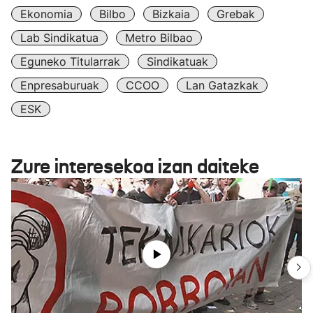
Ekonomia
Bilbo
Bizkaia
Grebak
Lab Sindikatua
Metro Bilbao
Eguneko Titularrak
Sindikatuak
Enpresaburuak
CCOO
Lan Gatazkak
ESK
Zure interesekoa izan daiteke