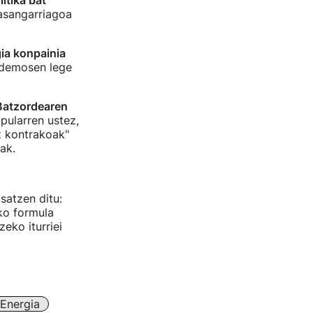
itika bat
jasangarriagoa
ia konpainia
demosen lege
Batzordearen
opularren ustez,
z kontrakoak"
ak.
satzen ditu:
ko formula
zeko iturriei
Energia