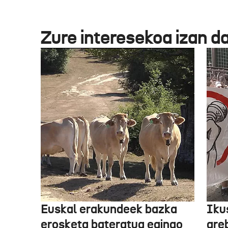
Zure interesekoa izan d
Euskal erakundeek bazka
Iku
erosketa bateratua egingo
gre