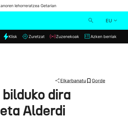
kanoren lehorreratzea Getarian
EU
dia
Klisk
Zuretzat
Zuzenekoak
Azken berriak
Klisk
Zuzenekoak
Zuretzat
Elkarbanatu
Gorde
bilduko dira
Azken berriak
eta Alderdi