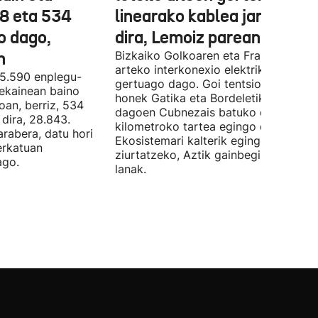
78 eta 534
linearako kablea jartzen ha
o dago,
dira, Lemoiz parean
n
Bizkaiko Golkoaren eta Frantziaren
arteko interkonexio elektrikoa
05.590 enplegu-
gertuago dago. Goi tentsioko linea
 ekainean baino
honek Gatika eta Bordeletik gertu
oan, berriz, 534
dagoen Cubnezais batuko ditu eta 2
dira, 28.843.
kilometroko tartea egingo du ur azpi
arabera, datu hori
Ekosistemari kalterik egingo ez zaiol
erkatuan
ziurtatzeko, Aztik gainbegiratuko dit
ago.
lanak.