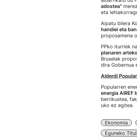
aldarrikatu du 
adostea"
merezi
eta lehiakorrag
Aipatu bilera 
handiei eta ban
proposamena o
PPko iturriek 
planaren artek
Bruselak propo
dira Gobernua e
Alderdi Popular
Popularren ener
energia AIREF b
berrikustea, fak
uko ez egitea.
Ekonomia
Eguneko Titul