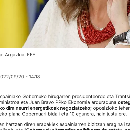
a: Argazkia: EFE
022/09/20 - 14:18
spainiako Gobernuko hirugarren presidenteorde eta Trantsi
ministroa eta Juan Bravo PPko Ekonomia arduraduna
oste
duko dira neurri energetikoak negoziatzeko;
oposizioko lehen
eko plana Gobernuari bidali eta 10 egunera, hain justu ere.
an hartzen diren erabakiek espainiarren bizitzan eragina iz