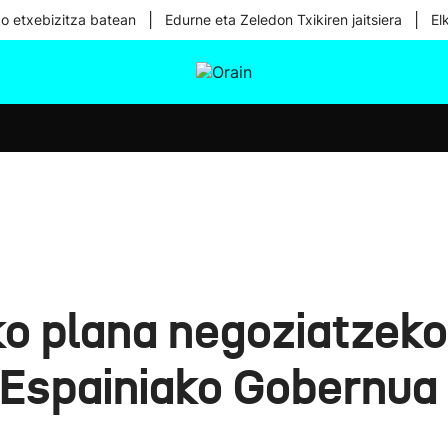
|
|
ko etxebizitza batean
Edurne eta Zeledon Txikiren jaitsiera
El
tura
Ikusmiran
Egural
Osasuna
Teknologia
o plana negoziatzeko 
Espainiako Gobernua 