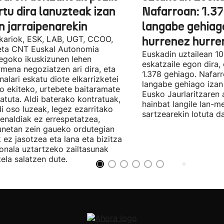
tu dira lanuzteak izan
Nafarroan: 1.3
n jarraipenarekin
langabe gehiag
kariok, ESK, LAB, UGT, CCOO,
hurrenez hurre
eta CNT Euskal Autonomia
Euskadin uztailean 1
egoko ikuskizunen lehen
eskatzaile egon dira,
rmena negoziatzen ari dira, eta
1.378 gehiago. Nafarr
nalari eskatu diote elkarrizketei
langabe gehiago izan 
ro ekiteko, urtebete baitaramate
Eusko Jaurlaritzaren 
atuta. Aldi baterako kontratuak,
hainbat langile lan-m
di oso luzeak, legez ezarritako
sartzearekin lotuta d
enaldiak ez errespetatzea,
unetan zein gaueko ordutegian
k ez jasotzea eta lana eta bizitza
onala uztartzeko zailtasunak
tela salatzen dute.