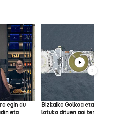
ra egin du
Bizkaiko Golkoa eta Frantz
din eta
lotuko dituen goi tentsioko