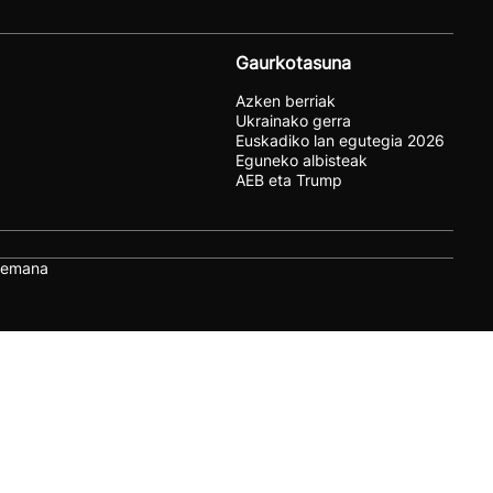
Gaurkotasuna
Azken berriak
Ukrainako gerra
Euskadiko lan egutegia 2026
Eguneko albisteak
AEB eta Trump
remana