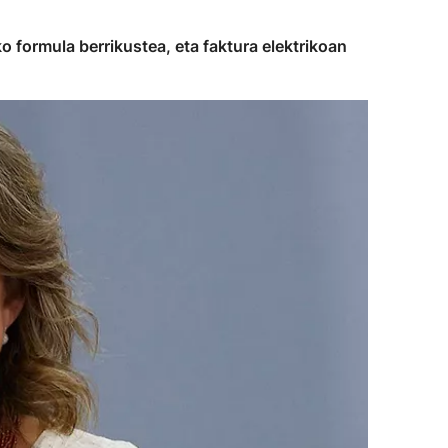
o formula berrikustea, eta faktura elektrikoan