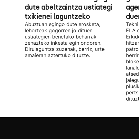
dute abeltzaintza ustiategi
ager
txikienei laguntzeko
due
Abuztuan egingo dute erosketa,
Tekni
lehorteak gogorren jo dituen
ELA 
ustiategien benetako beharrak
Erkid
zehazteko inkesta egin ondoren.
hitza
Dirulaguntza zuzenak, berriz, urte
patro
amaieran aztertuko dituzte.
berri
bloke
lanal
atsed
jaieg
plusi
perts
dituz