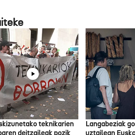
aiteke
skizunetako teknikarien
Langabeziak go
baren deitzaileak pozik
uztailean Euska