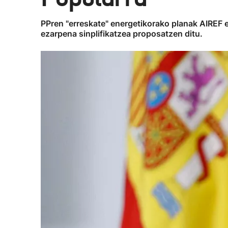
PPren "erreskate" energetikorako planak AIREF e
ezarpena sinplifikatzea proposatzen ditu.