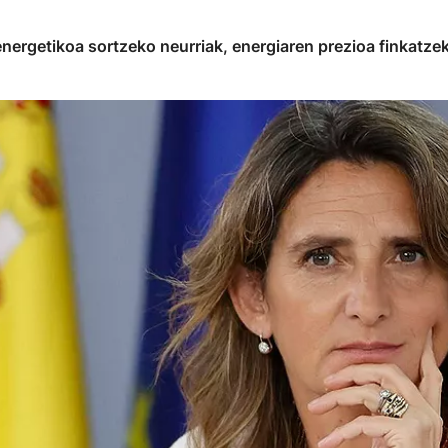
nergetikoa sortzeko neurriak, energiaren prezioa finkatzek