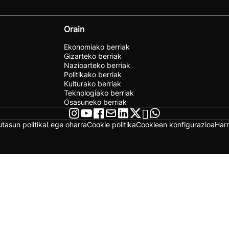
Orain
Ekonomiako berriak
Gizarteko berriak
Nazioarteko berriak
Politikako berriak
Kulturako berriak
Teknologiako berriak
Osasuneko berriak
utasun politika
Lege oharra
Cookie politika
Cookieen konfigurazioa
Har