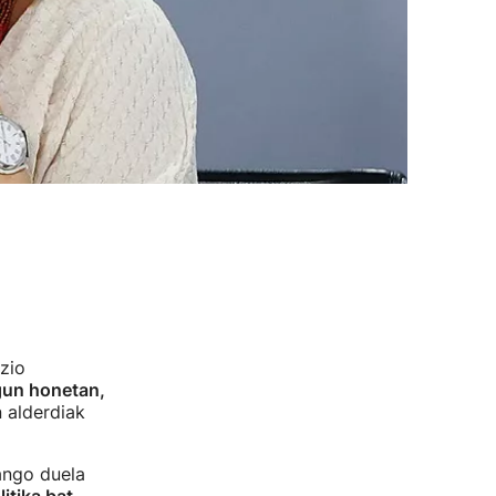
zio
gun honetan,
 alderdiak
ango duela