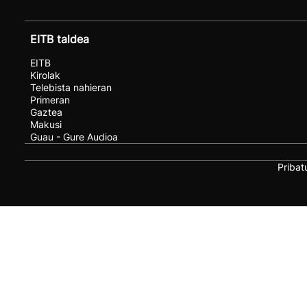
EITB taldea
EITB
Kirolak
Telebista nahieran
Primeran
Gaztea
Makusi
Guau - Gure Audioa
Pribat