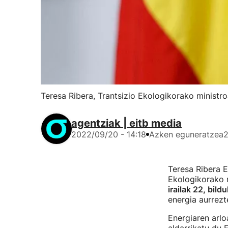
Teresa Ribera, Trantsizio Ekologikorako ministro
agentziak | eitb media
2022/09/20 - 14:18
Azken eguneratzea
2
Teresa Ribera E
Ekologikorako 
irailak 22, bil
energia aurrezt
Energiaren arlo