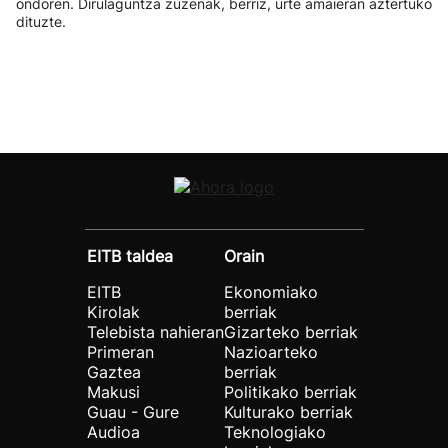
ondoren. Dirulaguntza zuzenak, berriz, urte amaieran aztertuko
dituzte.
EITB taldea
Orain
EITB
Ekonomiako
Kirolak
berriak
Telebista nahieran
Gizarteko berriak
Primeran
Nazioarteko
Gaztea
berriak
Makusi
Politikako berriak
Guau - Gure
Kulturako berriak
Audioa
Teknologiako