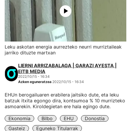
Leku askotan energia aurrezteko neurri murriztaileak
jarriko dituzte martxan
LIERNI ARRIZABALAGA | GARAZI AYESTA |
EITB MEDIA
2022/10/15 - 16:34
Azken eguneratzea
2022/10/15 - 16:34
EHUn berogailuaren erabilera jaitsiko dute, eta leku
batzuk itxita egongo dira, kontsumoa % 10 murrizteko
asmoarekin. Kiroldegietan ere hala egingo dute.
Ekonomia
Bilbo
EHU
Donostia
Gasteiz
Eguneko Titularrak