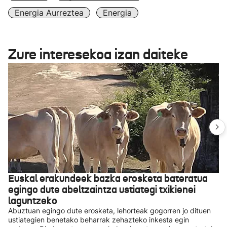
Energia Aurreztea
Energia
Zure interesekoa izan daiteke
Euskal erakundeek bazka erosketa bateratua
egingo dute abeltzaintza ustiategi txikienei
laguntzeko
Abuztuan egingo dute erosketa, lehorteak gogorren jo dituen
ustiategien benetako beharrak zehazteko inkesta egin