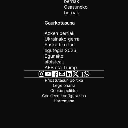
berriak
Osasuneko
berriak
Gaurkotasuna
Azken berriak
Ukrainako gerra
Euskadiko lan
egutegia 2026
Eguneko
albisteak
AEB eta Trump
Pribatutasun politika
Lege oharra
Cookie politika
Cookieen konfigurazioa
Harremana