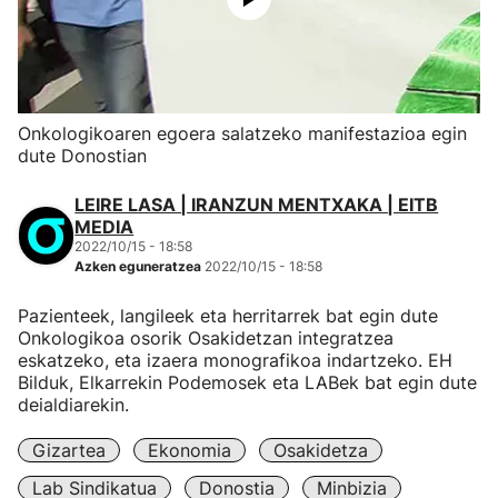
Onkologikoaren egoera salatzeko manifestazioa egin
dute Donostian
LEIRE LASA | IRANZUN MENTXAKA | EITB
MEDIA
2022/10/15 - 18:58
Azken eguneratzea
2022/10/15 - 18:58
Pazienteek, langileek eta herritarrek bat egin dute
Onkologikoa osorik Osakidetzan integratzea
eskatzeko, eta izaera monografikoa indartzeko. EH
Bilduk, Elkarrekin Podemosek eta LABek bat egin dute
deialdiarekin.
Gizartea
Ekonomia
Osakidetza
Lab Sindikatua
Donostia
Minbizia