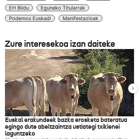
EH Bildu
Eguneko Titularrak
Podemos Euskadi
Manifestazioak
Zure interesekoa izan daiteke
Euskal erakundeek bazka erosketa bateratua
egingo dute abeltzaintza ustiategi txikienei
laguntzeko