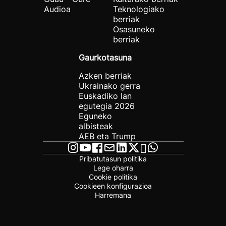
Audioa
Teknologiako
berriak
Osasuneko
berriak
Gaurkotasuna
Azken berriak
Ukrainako gerra
Euskadiko lan
egutegia 2026
Eguneko
albisteak
AEB eta Trump
Pribatutasun politika
Lege oharra
Cookie politika
Cookieen konfigurazioa
Harremana