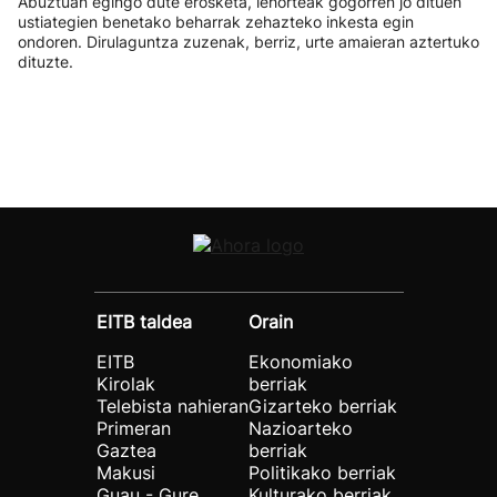
Abuztuan egingo dute erosketa, lehorteak gogorren jo dituen
ustiategien benetako beharrak zehazteko inkesta egin
ondoren. Dirulaguntza zuzenak, berriz, urte amaieran aztertuko
dituzte.
EITB taldea
Orain
EITB
Ekonomiako
Kirolak
berriak
Telebista nahieran
Gizarteko berriak
Primeran
Nazioarteko
Gaztea
berriak
Makusi
Politikako berriak
Guau - Gure
Kulturako berriak