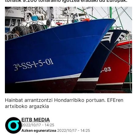
tonatik 9.200 tonaraino igotzea erabaki du Europak.
Hainbat arrantzontzi Hondarribiko portuan. EFEren
artxiboko argazkia
EITB MEDIA
2022/10/17 - 14:25
Azken eguneratzea
2022/10/17 - 14:25