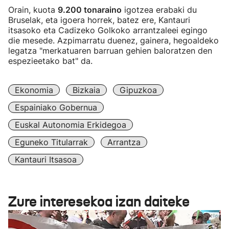
Orain, kuota
9.200 tonaraino
igotzea erabaki du
Bruselak, eta igoera horrek, batez ere, Kantauri
itsasoko eta Cadizeko Golkoko arrantzaleei egingo
die mesede. Azpimarratu duenez, gainera, hegoaldeko
legatza "merkatuaren barruan gehien baloratzen den
espezieetako bat" da.
Ekonomia
Bizkaia
Gipuzkoa
Espainiako Gobernua
Euskal Autonomia Erkidegoa
Eguneko Titularrak
Arrantza
Kantauri Itsasoa
Zure interesekoa izan daiteke