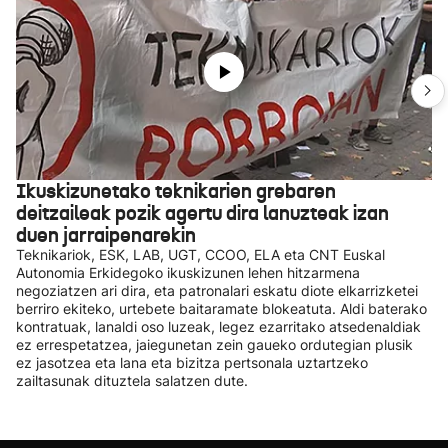
Ikuskizunetako teknikarien grebaren
deitzaileak pozik agertu dira lanuzteak izan
duen jarraipenarekin
Teknikariok, ESK, LAB, UGT, CCOO, ELA eta CNT Euskal
Autonomia Erkidegoko ikuskizunen lehen hitzarmena
negoziatzen ari dira, eta patronalari eskatu diote elkarrizketei
berriro ekiteko, urtebete baitaramate blokeatuta. Aldi baterako
kontratuak, lanaldi oso luzeak, legez ezarritako atsedenaldiak
ez errespetatzea, jaiegunetan zein gaueko ordutegian plusik
ez jasotzea eta lana eta bizitza pertsonala uztartzeko
zailtasunak dituztela salatzen dute.