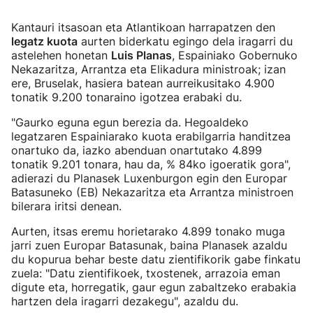
Kantauri itsasoan eta Atlantikoan harrapatzen den
legatz kuota
aurten biderkatu egingo dela iragarri du
astelehen honetan
Luis Planas
, Espainiako Gobernuko
Nekazaritza, Arrantza eta Elikadura ministroak; izan
ere, Bruselak, hasiera batean aurreikusitako 4.900
tonatik 9.200 tonaraino igotzea erabaki du.
"Gaurko eguna egun berezia da. Hegoaldeko
legatzaren Espainiarako kuota erabilgarria handitzea
onartuko da, iazko abenduan onartutako 4.899
tonatik 9.201 tonara, hau da, % 84ko igoeratik gora",
adierazi du Planasek Luxenburgon egin den Europar
Batasuneko (EB) Nekazaritza eta Arrantza ministroen
bilerara iritsi denean.
Aurten, itsas eremu horietarako 4.899 tonako muga
jarri zuen Europar Batasunak, baina Planasek azaldu
du kopurua behar beste datu zientifikorik gabe finkatu
zuela: "Datu zientifikoek, txostenek, arrazoia eman
digute eta, horregatik, gaur egun zabaltzeko erabakia
hartzen dela iragarri dezakegu", azaldu du.