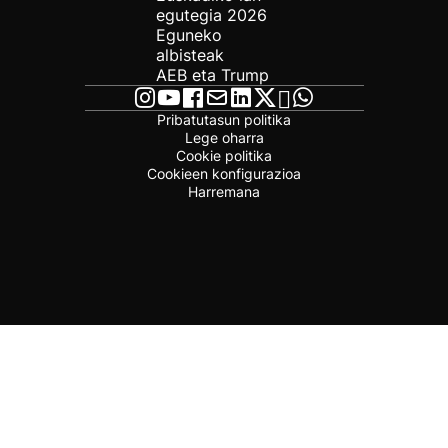
egutegia 2026
Eguneko
albisteak
AEB eta Trump
Pribatutasun politika
Lege oharra
Cookie politika
Cookieen konfigurazioa
Harremana