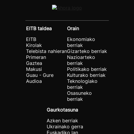
EITB taldea
Orain
EITB
Ekonomiako
Kirolak
berriak
Telebista nahieran
Gizarteko berriak
Primeran
Nazioarteko
Gaztea
berriak
Makusi
Politikako berriak
Guau - Gure
Kulturako berriak
Audioa
Teknologiako
berriak
Osasuneko
berriak
Gaurkotasuna
Azken berriak
Ukrainako gerra
Euskadiko lan