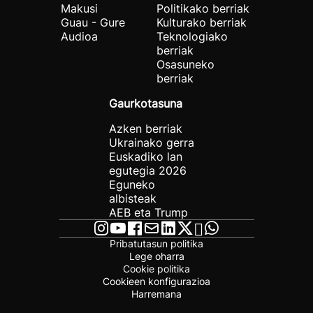
Makusi
Politikako berriak
Guau - Gure
Kulturako berriak
Audioa
Teknologiako
berriak
Osasuneko
berriak
Gaurkotasuna
Azken berriak
Ukrainako gerra
Euskadiko lan
egutegia 2026
Eguneko
albisteak
AEB eta Trump
Pribatutasun politika
Lege oharra
Cookie politika
Cookieen konfigurazioa
Harremana