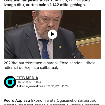
xehetasunak jakinarazteko. 14.250,7 milioi euro
izango ditu, aurten baino 1.142 milioi gehiago.
2023ko aurrekontuen oinarriak ''oso sendoa'' direla
adierazi du Azpiazu sailburuak
EITB MEDIA
2022/11/02 - 11:24
Azken eguneratzea
2022/11/02 - 11:24
Pedro Azpiazu
Ekonomia eta Ogasuneko sailburuak