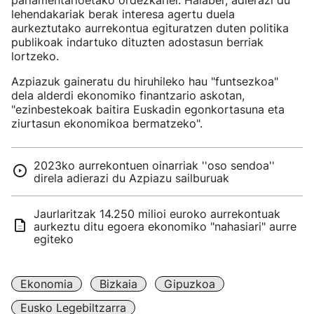
parlamentarioetako ordezkariei. Halaber, adierazi du
lehendakariak berak interesa agertu duela
aurkeztutako aurrekontua egituratzen duten politika
publikoak indartuko dituzten adostasun berriak
lortzeko.
Azpiazuk gaineratu du hiruhileko hau "funtsezkoa"
dela alderdi ekonomiko finantzario askotan,
"ezinbestekoak baitira Euskadin egonkortasuna eta
ziurtasun ekonomikoa bermatzeko".
2023ko aurrekontuen oinarriak ''oso sendoa''
direla adierazi du Azpiazu sailburuak
Jaurlaritzak 14.250 milioi euroko aurrekontuak
aurkeztu ditu egoera ekonomiko "nahasiari" aurre
egiteko
Ekonomia
Bizkaia
Gipuzkoa
Eusko Legebiltzarra