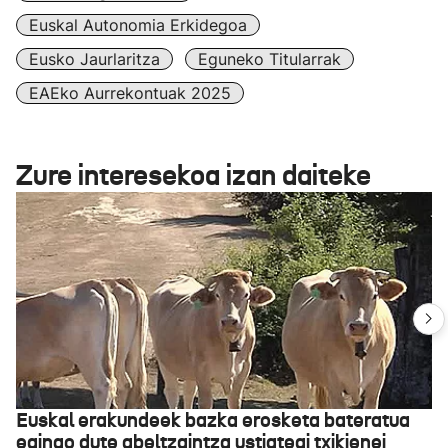
Euskal Autonomia Erkidegoa
Eusko Jaurlaritza
Eguneko Titularrak
EAEko Aurrekontuak 2025
Zure interesekoa izan daiteke
Euskal erakundeek bazka erosketa bateratua
egingo dute abeltzaintza ustiategi txikienei