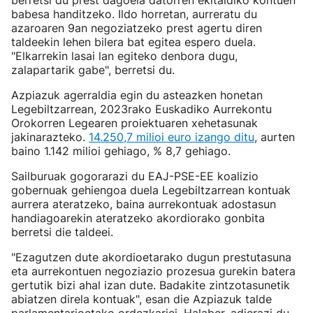
berretsi du prest dagoela datorren ekitaldiko kontuen
babesa handitzeko. Ildo horretan, aurreratu du
azaroaren 9an negoziatzeko prest agertu diren
taldeekin lehen bilera bat egitea espero duela.
"Elkarrekin lasai lan egiteko denbora dugu,
zalapartarik gabe", berretsi du.
Azpiazuk agerraldia egin du asteazken honetan
Legebiltzarrean, 2023rako Euskadiko Aurrekontu
Orokorren Legearen proiektuaren xehetasunak
jakinarazteko.
14.250,7 milioi euro izango ditu
, aurten
baino 1.142 milioi gehiago, % 8,7 gehiago.
Sailburuak gogorarazi du EAJ-PSE-EE koalizio
gobernuak gehiengoa duela Legebiltzarrean kontuak
aurrera ateratzeko, baina aurrekontuak adostasun
handiagoarekin ateratzeko akordiorako gonbita
berretsi die taldeei.
"Ezagutzen dute akordioetarako dugun prestutasuna
eta aurrekontuen negoziazio prozesua gurekin batera
gertutik bizi ahal izan dute. Badakite zintzotasunetik
abiatzen direla kontuak", esan die Azpiazuk talde