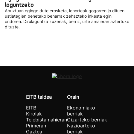
laguntzeko
Abuztuan egingo dute erosketa, lehorteak gogorren jo dituen
ustiategien benetako beharrak zehazteko inkesta egin
ondoren. Dirulaguntza zuzenak, berriz, urte amaieran aztertuko
dituzte.
EITB taldea
Orain
EITB
Ekonomiako
Kirolak
berriak
Telebista nahieran
Gizarteko berriak
Primeran
Nazioarteko
Gaztea
berriak