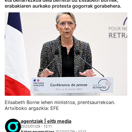
eta beharrezkoa dela berretsi du Elisabeth Bornek,
erabakiaren aurkako protesta gogorrak gorabehera.
Elisabeth Borne lehen ministroa, prentsaurrekoan.
Artxiboko argazkia: EFE
agentziak | eitb media
2023/01/29 - 12:11
Azken eguneratzea
2023/01/29 - 12:11