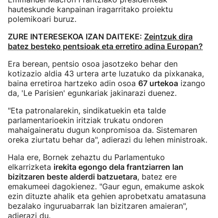
hauteskunde kanpainan iragarritako proiektu
polemikoari buruz.
ZURE INTERESEKOA IZAN DAITEKE:
Zeintzuk dira
batez besteko pentsioak eta erretiro adina Europan?
Era berean, pentsio osoa jasotzeko behar den
kotizazio aldia 43 urtera arte luzatuko da pixkanaka,
baina erretiroa hartzeko adin osoa
67 urtekoa
izango
da, 'Le Parisien' egunkariak jakinarazi duenez.
"Eta patronalarekin, sindikatuekin eta talde
parlamentarioekin iritziak trukatu ondoren
mahaigaineratu dugun konpromisoa da. Sistemaren
oreka ziurtatu behar da", adierazi du lehen ministroak.
Hala ere, Bornek zehaztu du Parlamentuko
elkarrizketa
irekita egongo dela frantziarren lan
bizitzaren beste alderdi batzuetara
, batez ere
emakumeei dagokienez. "Gaur egun, emakume askok
ezin dituzte ahalik eta gehien aprobetxatu amatasuna
bezalako inguruabarrak lan bizitzaren amaieran",
adierazi du.