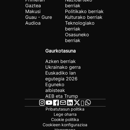
Gaztea
berriak
Makusi
Politikako berriak
Guau - Gure
Kulturako berriak
Audioa
Teknologiako
berriak
Osasuneko
berriak
Gaurkotasuna
Azken berriak
Ukrainako gerra
Euskadiko lan
egutegia 2026
Eguneko
albisteak
AEB eta Trump
Pribatutasun politika
Lege oharra
Cookie politika
Cookieen konfigurazioa
Harremana