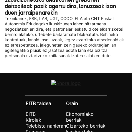
deitzaileak pozik agertu dira, lanuzteak izan
duen jarraipenarekin
Teknikariok, ESK, LAB, UGT, CCOO, ELA eta CNT Euskal
Autonomia Erkidegoko ikuskizunen lehen hitzarmena
negoziatzen ari dira, eta patronalari eskatu diote elkarrizketei
berriro ekiteko, urtebete baitaramate blokeatuta. Behineko
kontratuak, lanaldi oso luzeak, legez ezarritako atsedenaldiak
ez errespetatzea, jaiegunetan zein gaueko ordutegian lan
egiteagatiko plusik ez jasotzea edota lana eta bizitza
pertsonala uztartzeko zailtasunak izatea salatzen dute.
EITB taldea
Orain
EITB
Ekonomiako
Kirolak
berriak
Telebista nahieran
Gizarteko berriak
Primeran
Nazioarteko