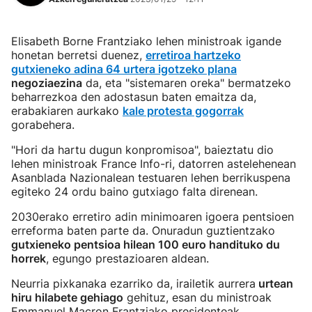
Elisabeth Borne Frantziako lehen ministroak igande
honetan berretsi duenez,
erretiroa hartzeko
gutxieneko adina 64 urtera igotzeko plana
negoziaezina
da, eta "sistemaren oreka" bermatzeko
beharrezkoa den adostasun baten emaitza da,
erabakiaren aurkako
kale protesta gogorrak
gorabehera.
"Hori da hartu dugun konpromisoa", baieztatu dio
lehen ministroak France Info-ri, datorren astelehenean
Asanblada Nazionalean testuaren lehen berrikuspena
egiteko 24 ordu baino gutxiago falta direnean.
2030erako erretiro adin minimoaren igoera pentsioen
erreforma baten parte da. Onuradun guztientzako
gutxieneko pentsioa hilean 100 euro handituko du
horrek
, egungo prestazioaren aldean.
Neurria pixkanaka ezarriko da, irailetik aurrera
urtean
hiru hilabete gehiago
gehituz, esan du ministroak
Emmanuel Macron Frantziako presidenteak