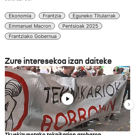
Ekonomia
Frantzia
Eguneko Titularrak
Emmanuel Macron
Pentsioak 2025
Frantziako Gobernua
Zure interesekoa izan daiteke
Ikuskizunetako teknikarien grebaren