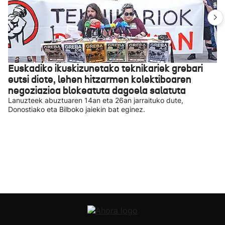
Euskadiko ikuskizunetako teknikariek grebari
eutsi diote, lehen hitzarmen kolektiboaren
negoziazioa blokeatuta dagoela salatuta
Lanuzteek abuztuaren 14an eta 26an jarraituko dute,
Donostiako eta Bilboko jaiekin bat eginez.