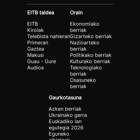
EITB taldea
Orain
EITB
Ekonomiako
Kirolak
berriak
Telebista nahieran
Gizarteko berriak
Primeran
Nazioarteko
Gaztea
berriak
Makusi
Politikako berriak
Guau - Gure
Kulturako berriak
Audioa
Teknologiako
berriak
Osasuneko
berriak
Gaurkotasuna
Azken berriak
Ukrainako gerra
Euskadiko lan
egutegia 2026
Eguneko