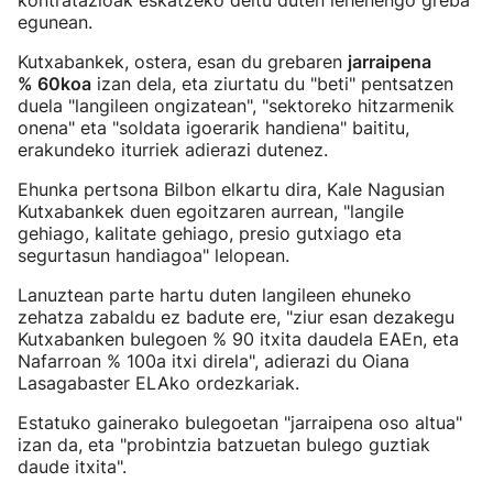
kontratazioak eskatzeko deitu duten lehenengo greba
egunean.
Kutxabankek, ostera, esan du grebaren
jarraipena
% 60koa
izan dela, eta ziurtatu du "beti" pentsatzen
duela "langileen ongizatean", "sektoreko hitzarmenik
onena" eta "soldata igoerarik handiena" baititu,
erakundeko iturriek adierazi dutenez.
Ehunka pertsona Bilbon elkartu dira, Kale Nagusian
Kutxabankek duen egoitzaren aurrean, "langile
gehiago, kalitate gehiago, presio gutxiago eta
segurtasun handiagoa" lelopean.
Lanuztean parte hartu duten langileen ehuneko
zehatza zabaldu ez badute ere, "ziur esan dezakegu
Kutxabanken bulegoen % 90 itxita daudela EAEn, eta
Nafarroan % 100a itxi direla", adierazi du Oiana
Lasagabaster ELAko ordezkariak.
Estatuko gainerako bulegoetan "jarraipena oso altua"
izan da, eta "probintzia batzuetan bulego guztiak
daude itxita".