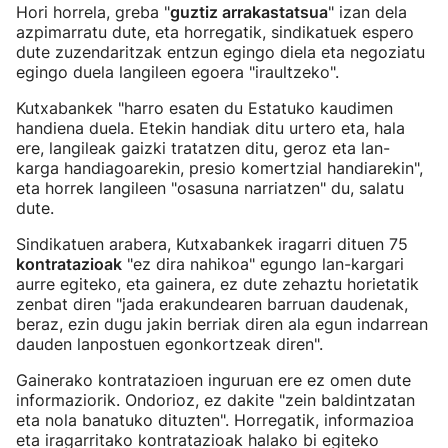
Hori horrela, greba "
guztiz arrakastatsua
" izan dela
azpimarratu dute, eta horregatik, sindikatuek espero
dute zuzendaritzak entzun egingo diela eta negoziatu
egingo duela langileen egoera "iraultzeko".
Kutxabankek "harro esaten du Estatuko kaudimen
handiena duela. Etekin handiak ditu urtero eta, hala
ere, langileak gaizki tratatzen ditu, geroz eta lan-
karga handiagoarekin, presio komertzial handiarekin",
eta horrek langileen "osasuna narriatzen" du, salatu
dute.
Sindikatuen arabera, Kutxabankek iragarri dituen 75
kontratazioak
"ez dira nahikoa" egungo lan-kargari
aurre egiteko, eta gainera, ez dute zehaztu horietatik
zenbat diren "jada erakundearen barruan daudenak,
beraz, ezin dugu jakin berriak diren ala egun indarrean
dauden lanpostuen egonkortzeak diren".
Gainerako kontratazioen inguruan ere ez omen dute
informaziorik. Ondorioz, ez dakite "zein baldintzatan
eta nola banatuko dituzten". Horregatik, informazioa
eta iragarritako kontratazioak halako bi egiteko