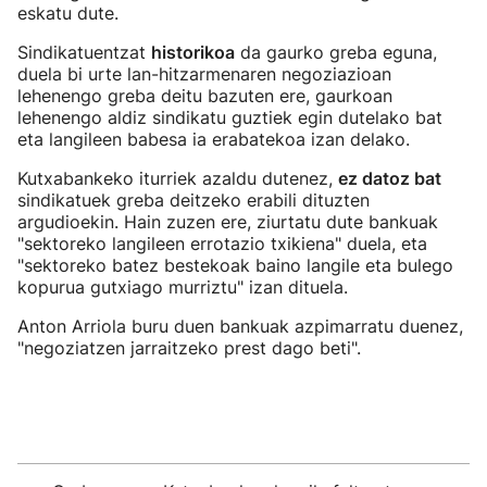
eskatu dute.
Sindikatuentzat
historikoa
da gaurko greba eguna,
duela bi urte lan-hitzarmenaren negoziazioan
lehenengo greba deitu bazuten ere, gaurkoan
lehenengo aldiz sindikatu guztiek egin dutelako bat
eta langileen babesa ia erabatekoa izan delako.
Kutxabankeko iturriek azaldu dutenez,
ez datoz bat
sindikatuek greba deitzeko erabili dituzten
argudioekin. Hain zuzen ere, ziurtatu dute bankuak
"sektoreko langileen errotazio txikiena" duela, eta
"sektoreko batez bestekoak baino langile eta bulego
kopurua gutxiago murriztu" izan dituela.
Anton Arriola buru duen bankuak azpimarratu duenez,
"negoziatzen jarraitzeko prest dago beti".