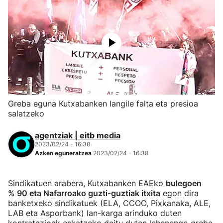
Greba eguna Kutxabanken langile falta eta presioa
salatzeko
agentziak | eitb media
2023/02/24 - 16:38
Azken eguneratzea
2023/02/24 - 16:38
Sindikatuen arabera, Kutxabanken EAEko
bulegoen
% 90 eta Nafarroako guzti-guztiak itxita
egon dira
banketxeko sindikatuek (ELA, CCOO, Pixkanaka, ALE,
LAB eta Asporbank) lan-karga arinduko duten