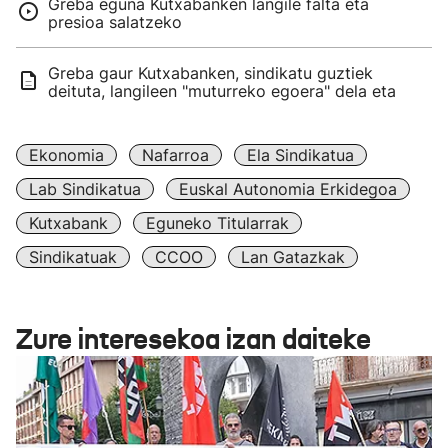
Greba eguna Kutxabanken langile falta eta
presioa salatzeko
Greba gaur Kutxabanken, sindikatu guztiek
deituta, langileen "muturreko egoera" dela eta
Ekonomia
Nafarroa
Ela Sindikatua
Lab Sindikatua
Euskal Autonomia Erkidegoa
Kutxabank
Eguneko Titularrak
Sindikatuak
CCOO
Lan Gatazkak
Zure interesekoa izan daiteke