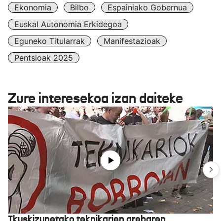
Ekonomia
Bilbo
Espainiako Gobernua
Euskal Autonomia Erkidegoa
Eguneko Titularrak
Manifestazioak
Pentsioak 2025
Zure interesekoa izan daiteke
Ikuskizunetako teknikarien grebaren