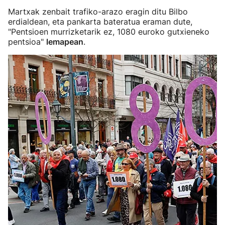
Martxak zenbait trafiko-arazo eragin ditu Bilbo
erdialdean, eta pankarta bateratua eraman dute,
"Pentsioen murrizketarik ez, 1080 euroko gutxieneko
pentsioa"
lemapean
.