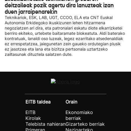
deitzaileak pozik agertu dira lanuzteak izan
duen jarraipenarekin
Teknikariok, ESK, LAB, UGT, CCOO, ELA eta CNT Euskal
Autonomia Erkidegoko ikuskizunen lehen hitzarmena
negoziatzen ari dira, eta patronalari eskatu diote elkarrizketei
berriro ekiteko, urtebete baitaramate blokeatuta. Aldi baterako
kontratuak, lanaldi oso luzeak, legez ezarritako atsedenaldiak
ez errespetatzea, jaiegunetan zein gaueko ordutegian plusik
ez jasotzea eta lana eta bizitza pertsonala uztartzeko
zailtasunak dituztela salatzen dute.
EITB taldea
Orain
EITB
Ekonomiako
Kirolak
berriak
Telebista nahieran
Gizarteko berriak
Primeran
Nazioarteko