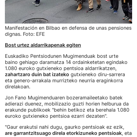
Manifestación en Bilbao en defensa de unas pensiones
dignas. Foto: EFE
Bost urtez aldarrikapenak egiten
Euskadiko Pentsiodunen Mugimenduak bost urte
baino gehiago daramatza 14 ordainketetan egindako
1.080 euroko gutxieneko pentsioa aldarrikatzen,
zahartzaro duin bat izateko
gutxieneko diru-sarrera
eta genero-arrakala murrizteko neurria eraginkorra
direlakoan.
Jon Fano Mugimenduaren bozeramaileetako batek
adierazi duenez, mobilizazio guzti horien helburua da
erakunde publikoek "behin betikoz eta berehala 1.080
euroko gutxieneko pentsioa ezarri dezaten".
"Gaur erakutsi nahi dugu, gaurko pentsioak ez ezik,
are garrantzitsuago direla etorkizuneko pentsioak
, eta