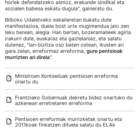
horiek defendatzeko asmoz, erakunde sindikal eta
sozialen babesa eskatu dugula", gaineratu du.
Bilboko Udaletxeko eskaileretan bukatu dute
manifestazioa, duela bost urte mugimendua jaio zen
leku berean, alegia. Han bertan, bozeramaileek agiria
irakurri dute, euskaraz eta gaztelaniaz, eta salatu
dutenez, "lan-bizitza oso baten ostean, ikusten ari
gara zelan, erreformaz erreforma,
gure pentsioak
murrizten ari direla
".
Ministroen Kontseiluak pentsioen erreforma
onartu du
Frantziako Gobernuak dekretu bidez onartuko du
azkenean erretretaren erreforma
Pentsioen erreformak murrizketak onartu eta
2011koak finkatzen dituela salatu du ELAk