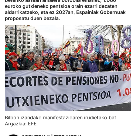
beteriko asteari amaiera borobila emanez, 1.080
euroko gutxieneko pentsioa orain ezarri dezaten
aldarrikatzeko, eta ez 2027an, Espainiak Gobernuak
proposatu duen bezala.
Bilbon izandako manifestazioaren irudietako bat.
Argazkia: EFE