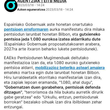
AGENTZIAK | EITB MEDIA
2023/03/18 - 14:24
Azken eguneratzea
2023/03/18 - 14:24
Espainiako Gobernuak aste honetan onartutako
pentsioen erreformaren
aurka manifestatu dira milaka
pentsiodun larunbat honetan Bilbon, eta
gutxieneko
pentsioa jada 1.080 eurokoa izatea aldarrikatu dute
(Espainiako Gobernuak proposatutakoaren arabera,
2027ra arte itxaron beharko lukete pentsiodunek).
EAEko Pentsiodunen Mugimenduak deitutako
manifestazioa izan da, eta 1.080 euroko gutxieneko
pentsioa aldarri,
mobilizazioz beteriko asteari amaiera
emateko martxa egin dute larunbat honetan Bilbon.
Hiru lurraldeetatik etorritako manifestariak izan dira,
eta zapiak lepoan eramanda, "1.080, ahal dugu",
"Gobernatzen duen gorabehera, pentsioak defenda
ditzagun"
, "terrorismoa da hila bukatu aurretik dirurik
gabe geratzea" edo "Urkullu, entzun, pentsiodunak
borrokan" bezalako oihuak izan dira ibilbidean zehar
entzungai.