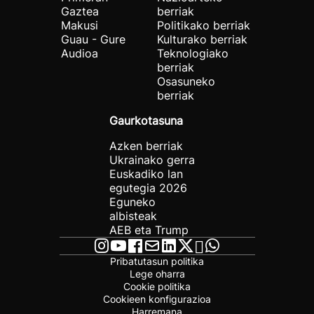
Gaztea
berriak
Makusi
Politikako berriak
Guau - Gure
Kulturako berriak
Audioa
Teknologiako
berriak
Osasuneko
berriak
Gaurkotasuna
Azken berriak
Ukrainako gerra
Euskadiko lan
egutegia 2026
Eguneko
albisteak
AEB eta Trump
Pribatutasun politika
Lege oharra
Cookie politika
Cookieen konfigurazioa
Harremana