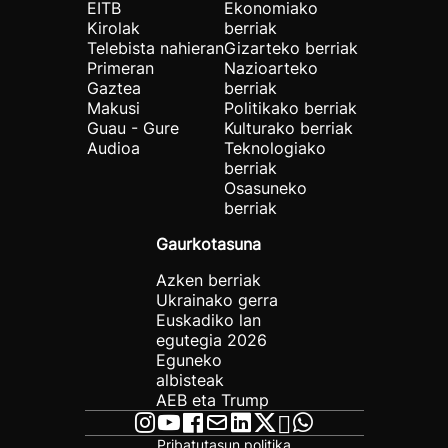
EITB
Ekonomiako
Kirolak
berriak
Telebista nahieran
Gizarteko berriak
Primeran
Nazioarteko
Gaztea
berriak
Makusi
Politikako berriak
Guau - Gure
Kulturako berriak
Audioa
Teknologiako
berriak
Osasuneko
berriak
Gaurkotasuna
Azken berriak
Ukrainako gerra
Euskadiko lan
egutegia 2026
Eguneko
albisteak
AEB eta Trump
Pribatutasun politika