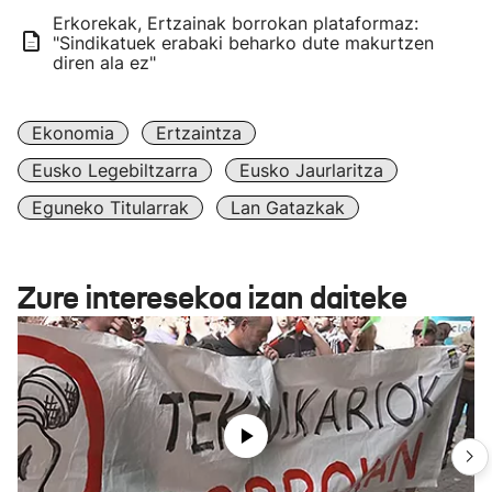
Erkorekak, Ertzainak borrokan plataformaz:
"Sindikatuek erabaki beharko dute makurtzen
diren ala ez"
Ekonomia
Ertzaintza
Eusko Legebiltzarra
Eusko Jaurlaritza
Eguneko Titularrak
Lan Gatazkak
Zure interesekoa izan daiteke