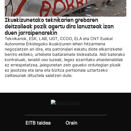
Ikuskizunetako teknikarien grebaren
deitzaileak pozik agertu dira lanuzteak izan
duen jarraipenarekin
Teknikariok, ESK, LAB, UGT, CCOO, ELA eta CNT Euskal
Autonomia Erkidegoko ikuskizunen lehen hitzarmena
negoziatzen ari dira, eta patronalari eskatu diote elkarrizketei
berriro ekiteko, urtebete baitaramate blokeatuta. Aldi baterako
kontratuak, lanaldi oso luzeak, legez ezarritako atsedenaldiak
ez errespetatzea, jaiegunetan zein gaueko ordutegian plusik
ez jasotzea eta lana eta bizitza pertsonala uztartzeko
zailtasunak dituztela salatzen dute.
EITB taldea
Orain