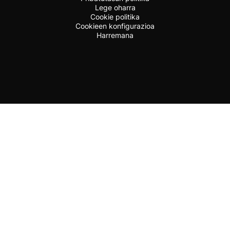
Lege oharra
Cookie politika
Cookieen konfigurazioa
Harremana