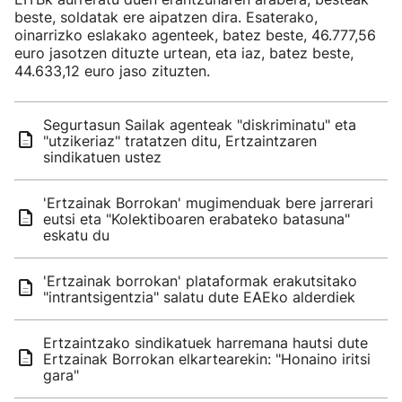
beste, soldatak ere aipatzen dira. Esaterako,
oinarrizko eslakako agenteek, batez beste, 46.777,56
euro jasotzen dituzte urtean, eta iaz, batez beste,
44.633,12 euro jaso zituzten.
Segurtasun Sailak agenteak "diskriminatu" eta
"utzikeriaz" tratatzen ditu, Ertzaintzaren
sindikatuen ustez
'Ertzainak Borrokan' mugimenduak bere jarrerari
eutsi eta "Kolektiboaren erabateko batasuna"
eskatu du
'Ertzainak borrokan' plataformak erakutsitako
"intrantsigentzia" salatu dute EAEko alderdiek
Ertzaintzako sindikatuek harremana hautsi dute
Ertzainak Borrokan elkartearekin: "Honaino iritsi
gara"