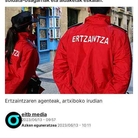
soldata-osagarriak eta aldaketak eskalan.
Ertzaintzaren agenteak, artxiboko irudian
eitb media
2023/06/13 - 09:57
Azken eguneratzea
2023/06/13 - 10:11