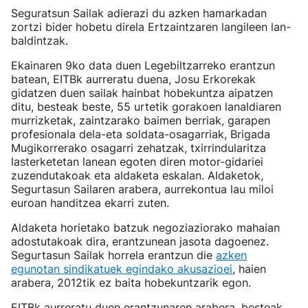
Seguratsun Sailak adierazi du azken hamarkadan
zortzi bider hobetu direla Ertzaintzaren langileen lan-
baldintzak.
Ekainaren 9ko data duen Legebiltzarreko erantzun
batean, EITBk aurreratu duena, Josu Erkorekak
gidatzen duen sailak hainbat hobekuntza aipatzen
ditu, besteak beste, 55 urtetik gorakoen lanaldiaren
murrizketak, zaintzarako baimen berriak, garapen
profesionala dela-eta soldata-osagarriak, Brigada
Mugikorrerako osagarri zehatzak, txirrindularitza
lasterketetan lanean egoten diren motor-gidariei
zuzendutakoak eta aldaketa eskalan. Aldaketok,
Segurtasun Sailaren arabera, aurrekontua lau miloi
euroan handitzea ekarri zuten.
Aldaketa horietako batzuk negoziaziorako mahaian
adostutakoak dira, erantzunean jasota dagoenez.
Segurtasun Sailak horrela erantzun die
azken
egunotan sindikatuek egindako akusazioei
, haien
arabera, 2012tik ez baita hobekuntzarik egon.
EITBk aurreratu duen erantzunaren arabera, besteak