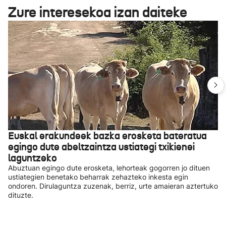
Zure interesekoa izan daiteke
Euskal erakundeek bazka erosketa bateratua
egingo dute abeltzaintza ustiategi txikienei
laguntzeko
Abuztuan egingo dute erosketa, lehorteak gogorren jo dituen
ustiategien benetako beharrak zehazteko inkesta egin
ondoren. Dirulaguntza zuzenak, berriz, urte amaieran aztertuko
dituzte.