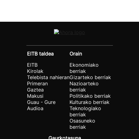
EITB taldea
Orain
EITB
Ekonomiako
Kirolak
berriak
Telebista nahieran
Gizarteko berriak
Primeran
Nazioarteko
Gaztea
berriak
Makusi
Politikako berriak
Guau - Gure
Kulturako berriak
Audioa
Teknologiako
berriak
Osasuneko
berriak
Gaurkotasuna