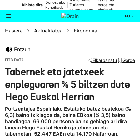
Donostiako
|
|
Albiste dira
Zuriaren
beroa eta
kanoikada
azken txanpa
ekaitzak
EU
Hasiera
Aktualitatea
Ekonomia
Aktualitatea
Bilatzailea
Politika
Entzun
EITB DATA
Elkarbanatu
Gorde
Kultura
Tabernek eta jatetxeek
enpleguaren % 5 biltzen dute
Ikusmiran
Hego Euskal Herrian
Eguraldia
Portzentajea Espainiako Estatuko batez bestekoa (%
6,3) baino txikiagoa da, baina EBkoa (% 3,5) baino
handiagoa. 66.000 pertsona baino gehiago ari dira
lanean Hego Euskal Herriko jatetxeetan eta
tabernetan, 52.447 EAEn eta 14.170 Nafarroan.