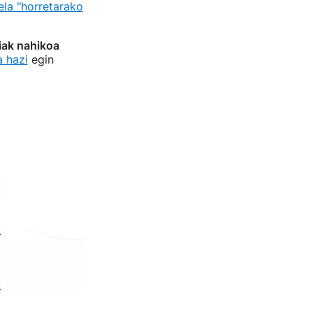
tela "horretarako
ak nahikoa
 hazi
egin