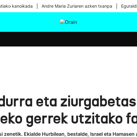
|
|
tiako kanoikada
Andre Maria Zuriaren azken txanpa
Egurald
tura
Ikusmiran
Egural
Osasuna
Teknologia
ldurra eta ziurgabeta
leko gerrek utzitako f
asi zenetik. Ekialde Hurbilean, bestalde, Israel eta Hamase