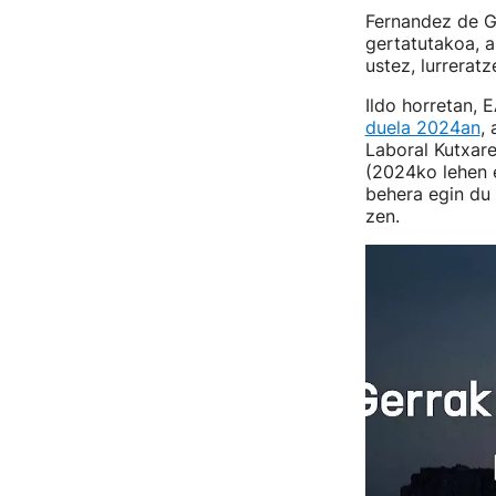
Fernandez de G
gertatutakoa, a
ustez, lurrerat
Ildo horretan,
duela 2024an
,
Laboral Kutxare
(2024ko lehen e
behera egin du 
zen.