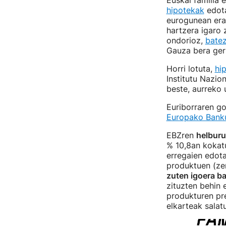
Euskal familia 
hipotekak
edot
eurogunean erab
hartzera igaro
ondorioz,
batez
Gauza bera ger
Horri lotuta,
hi
Institutu Nazio
beste, aurreko 
Euriborraren go
Europako Banku
EBZren
helbur
% 10,8an kokatu
erregaien edota
produktuen (zer
zuten igoera ba
zituzten behin 
produkturen pre
elkarteak salat