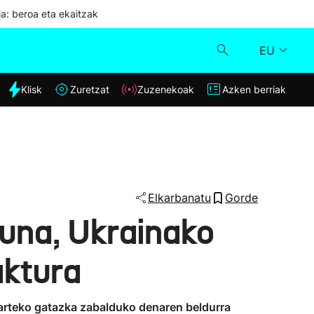
ia: beroa eta ekaitzak
EU
dia
Klisk
Zuretzat
Zuzenekoak
Azken berriak
Klisk
Zuzenekoak
Zuretzat
Elkarbanatu
Gorde
suna, Ukrainako
Azken berriak
aktura
n arteko gatazka zabalduko denaren beldurra