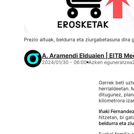
Prezio altuak, beldurra eta ziurgabetasuna dira g
A. Aramendi Elduaien | EITB Me
2024/01/30 - 06:00
Azken eguneratzea
Gerrek beti uz
herrialdeetan.
ditugunez, pla
kilometrora iza
Iñaki Fernande
hitzetan, bi ga
beldurra eta z