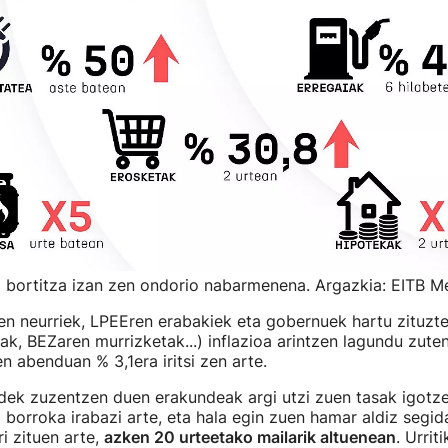
 bortitza izan zen ondorio nabarmenena. Argazkia: EITB M
n neurriek, LPEEren erabakiek eta gobernuek hartu zituzt
ak, BEZaren murrizketak...) inflazioa arintzen lagundu zuten
n abenduan % 3,1era iritsi zen arte.
dek zuzentzen duen erakundeak argi utzi zuen tasak igotze
i borroka irabazi arte, eta hala egin zuen hamar aldiz segid
i zituen arte,
azken 20 urteetako mailarik altuenean
. Urrit