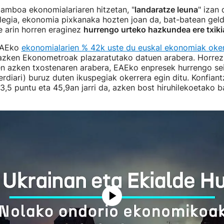
amboa ekonomialariaren hitzetan, "
landaratze leuna
" izan 
legia, ekonomia pixkanaka hozten joan da, bat-batean geld
ze arin horren eraginez
hurrengo urteko hazkundea ere txiki
 EAEko
ekonomialarien % 42k uste du euskal ekonomiak oke
 azken Ekonometroak plazaratutako datuen arabera. Horrez 
n azken txostenaren arabera, EAEko enpresek hurrengo sei
rdiari) buruz duten ikuspegiak okerrera egin ditu. Konfiant
3,5 puntu eta 45,9an jarri da, azken bost hiruhilekoetako 