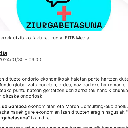
errek utzitako faktura. Irudia: EITB Media.
dia
2024/01/30 - 06:00
ten dituzte ondorio ekonomikoak haietan parte hartzen dut
 Mundu globalizatu honetan, ordea, nazioarteko harreman 
netako puntu batean gertatzen den zerbaitek handik ehunka
n ditzake ondorioak.
z de Gamboa
ekonomialari eta Maren Consulting-eko aholku
tazka hauek gure ekonomian izan dituzten eragin nagusiak "
iurgabetasuna
" izan dira.