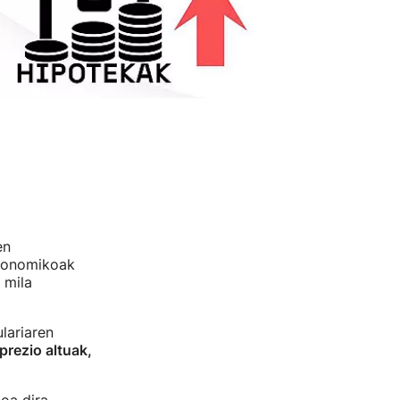
en
ekonomikoak
 mila
lariaren
prezio altuak,