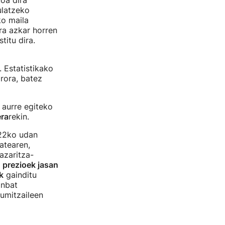
oa dira
ulatzeko
ko maila
era azkar horren
titu dira.
 Estatistikako
arora, batez
 aurre egiteko
era
rekin.
022ko udan
atearen,
azaritza-
)
prezioek jasan
k
gainditu
inbat
umitzaileen