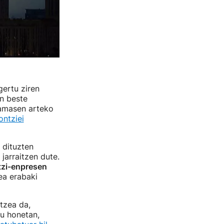
gertu ziren
n beste
Hamasen arteko
ntziei
 dituzten
jarraitzen dute.
tzi-enpresen
ea erabaki
tzea da,
u honetan,