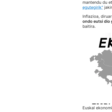
mantendu du et
egutegirik"
jaki
Inflazioa, diru
ondo eutsi dio 
baitira.
Euskal ekonomia