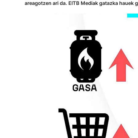
areagotzen ari da. EITB Mediak gatazka hauek 