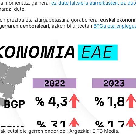
a momentuz, gainera,
ez dute jaitsiera aurreikusten, ez du
narazi dute.
aren prezioa eta ziurgabetasuna gorabehera,
euskal ekonomi
gerraren denboraleari
, azken bi urteetan
BPGa eta enplegua
k eutsi die gerren ondorioei. Argazkia: EITB Media.