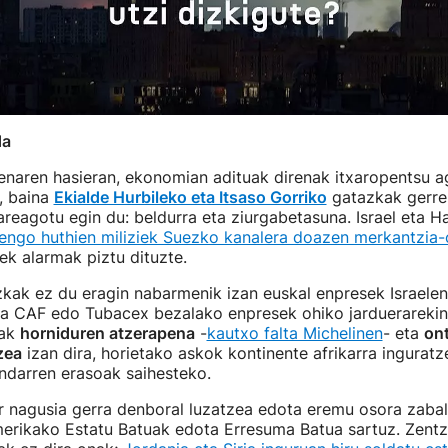
da
enaren hasieran, ekonomian adituak direnak itxaropentsu a
, baina
Ekialde Hurbileko eta Itsaso Gorriko
gatazkak gerre
areagotu egin du: beldurra eta ziurgabetasuna. Israel eta 
ngo huthien miliziek Suezko kanalera doazen merkantzia-o
ek alarmak piztu dituzte.
kak ez du eragin nabarmenik izan euskal enpresek Israelen
a CAF edo Tubacex bezalako enpresek ohiko jarduerarekin 
iak
horniduren atzerapena
-
kautxo falta Michelinen
- eta
on
zea
izan dira, horietako askok kontinente afrikarra inguratz
ndarren erasoak saihesteko.
r nagusia gerra denboral luzatzea edota eremu osora zabal
merikako Estatu Batuak edota Erresuma Batua sartuz. Zentz