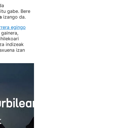
da
itu gabe. Bere
a
izango da.
rrera egingo
gainera,
hilekoari
za indizeak
baxuena izan