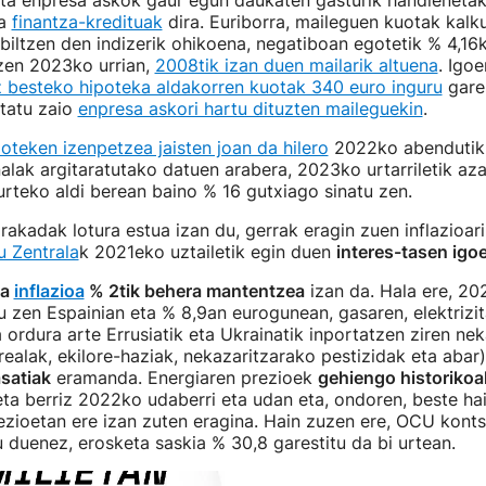
eta enpresa askok gaur egun daukaten gasturik handienetak
a
finantza-kredituak
dira. Euriborra, maileguen kuotak kalk
iltzen den indizerik ohikoena, negatiboan egotetik % 4,16
 zen 2023ko urrian,
2008tik izan duen mailarik altuena
. Igo
 besteko hipoteka aldakorren kuotak 340 euro inguru
gares
tatu zaio
enpresa askori hartu dituzten maileguekin
.
poteken izenpetzea jaisten joan da hilero
2022ko abendutik.
nalak argitaratutako datuen arabera, 2023ko urtarriletik az
urteko aldi berean baino % 16 gutxiago sinatu zen.
rakadak lotura estua izan du, gerrak eragin zuen inflazioari
 Zentrala
k 2021eko uztailetik egin duen
interes-tasen igo
ua
inflazioa
% 2tik behera mantentzea
izan da. Hala ere, 2
 zen Espainian eta % 8,9an eurogunean, gasaren, elektrizit
 ordura arte Errusiatik eta Ukrainatik inportatzen ziren nek
ealak, ekilore-haziak, nekazaritzarako pestizidak eta abar
satiak
eramanda. Energiaren prezioek
gehiengo historikoa
eta berriz 2022ko udaberri eta udan eta, ondoren, beste ha
zioetan ere izan zuten eragina. Hain zuzen ere, OCU konts
u duenez, erosketa saskia % 30,8 garestitu da bi urtean.