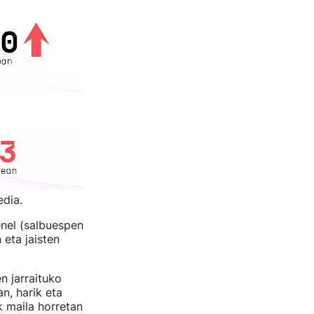
edia.
enel (salbuespen
 eta jaisten
n jarraituko
an, harik eta
ik maila horretan