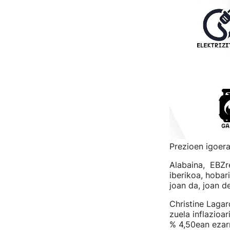
Prezioen igoera
Alabaina, EBZre
iberikoa, hobari
joan da, joan de
Christine Lagar
zuela inflazioar
% 4,50ean ezarr