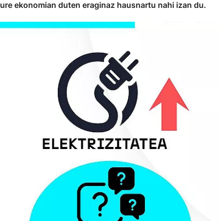
gure ekonomian duten eraginaz hausnartu nahi izan du.