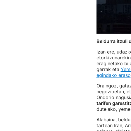
Beldurra itzuli 
Izan ere, udazk
etorkizunarekin
eraginetako bi 
gerrak eta
Yeme
egindako eraso
Oraingoz, gataz
negozioetan, et
Ondorio nagus
tarifen garestit
dutelako, yeme
Alabaina, beldu
tartean Iran, A