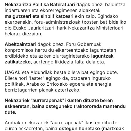
Nekazaritza Politika Bateratuari
dagokionez, baldintza
indartuaren eta ekorerregimenen aldaketak
malgutzeari
eta sinplifikatzeari
ekin zaio. Egindako
ekarpenekin, foru-administrazioak txosten bat bidaliko
dio Eusko Jaurlaritzari, hark Nekazaritza Ministerioari
helaraz diezaion.
Abeltzaintza
ri dagokionez, Foru Gobernuak
konpromisoa hartu du elkarteentzako laguntzetan
erdibideko eta azken ziurtagirietarako
laguntzak
zatikatzeko
, aurtengo likidezia falta dela eta.
UAGAk eta Aldundiak beste bilera bat egingo dute.
Bilera hori "laster" egingo da, otsoaren inguruko
politikak, Arabako Errioxako egoera eta energia
berriztagarrien planak aztertzeko.
Nekazariek "aurrerapenak" ikusten dituzte beren
eskaeretan, baina osteguneko traktororada mantendu
dute.
Arabako nekazariek "aurrerapenak" ikusten dituzte
euren eskaeretan, baina
ostegun honetako (martxoak