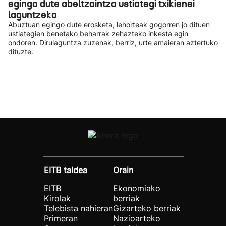
egingo dute abeltzaintza ustiategi txikienei
laguntzeko
Abuztuan egingo dute erosketa, lehorteak gogorren jo dituen
ustiategien benetako beharrak zehazteko inkesta egin
ondoren. Dirulaguntza zuzenak, berriz, urte amaieran aztertuko
dituzte.
EITB taldea
Orain
EITB
Ekonomiako
Kirolak
berriak
Telebista nahieran
Gizarteko berriak
Primeran
Nazioarteko