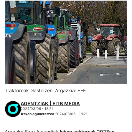
Traktoreak Gasteizen. Argazkia: EFE
AGENTZIAK | EITB MEDIA
2024/03/06 - 18:21
Azken eguneratzea
2024/03/06 - 18:21
Arabako Foru Aldundiak
lehen sektoreak 2023an