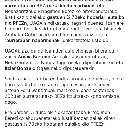
aurreratutako BEZa itzuliko du martxoan
, eta
Nekazaritzako Erregimen Bereziko aitorpenetarako
justifikazio zaileko
gastuen % 70eko hobariari eutsiko
dio PFEZn
, UAGA sindikatuak iragarri duenez. Izan ere,
bi neurri horiek sektoreko arazoei irtenbidea bilatzeko
Arabako Gobernuarekin dituen negoziazioetan
"
aurrerapen nabarmenak
" dakartzatela uste du.
UAGAk azaldu du joan den astelehenean bilera egin
zuela
Amaia Barredo
Arabako Jasangarritasun,
Nekazaritza eta Natura Inguruneko diputatuarekin eta
Itziar Gonzalo
Ogasuneko diputatuarekin.
Sindikatuak ohar baten bidez jakinarazi duenez, bilera
horretan lortutako "aurrerapen esanguratsuenen"
artean Foru Gobernuak martxoan lehen sektoreak
2023an aurreratutako BEZa itzultzeko konpromisoa
dago.
Era berean, Aldundiak Nekazaritzako Erregimen
Bereziko aitorpenetarako justifikatzen zailak diren
gastuen % 70eko hobariari eutsiko dio PFEZn.