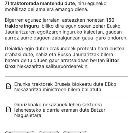
7) traktororada mantendu dute
, hiru eguneko
mobilizazioei amaiera emango diena.
Bigarren egunez jarraian, asteazken honetan
150
traktore inguru
ibiliko dira egun osoan zehar Eusko
Jaurlaritzaren egoitzaren inguruko kaleetan, gauean
aurrez aurre dagoen zabalgunean gaua igaro ondoren.
Deialdia egin duten erakundeek protesta horri eustea
erabaki dute, nahiz eta Eusko Jaurlaritzak bilera
batera deitu dituen gaur arratsaldean bertan
Bittor
Oroz
Nekazaritza sailburuordearekin.
Ehunka traktorek Brusela blokeatu dute EBko
Nekazaritza ministroen bilera baliatuta
Gipuzkoako nekazariek lehen sektorea
lehenesteko aldarria eraman dute Batzar
Nagusietara