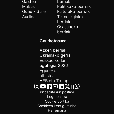
Gaztea
berriak
Makusi
Politikako berriak
Guau - Gure
Kulturako berriak
Audioa
Teknologiako
berriak
Osasuneko
berriak
Gaurkotasuna
Azken berriak
Ukrainako gerra
Euskadiko lan
egutegia 2026
Eguneko
albisteak
AEB eta Trump
Pribatutasun politika
Lege oharra
Cookie politika
Cookieen konfigurazioa
Harremana