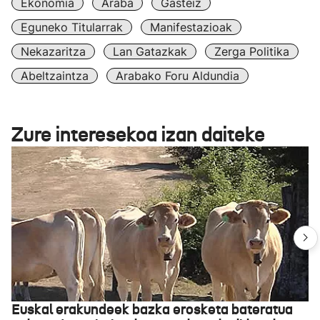
Ekonomia
Araba
Gasteiz
Eguneko Titularrak
Manifestazioak
Nekazaritza
Lan Gatazkak
Zerga Politika
Abeltzaintza
Arabako Foru Aldundia
Zure interesekoa izan daiteke
Euskal erakundeek bazka erosketa bateratua