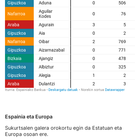
Espainia eta Europa
Sukurtsalen galera orokortu egin da Estatuan eta
Europa osoan ere.