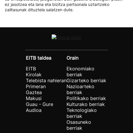
ez jasotzea eta lana eta bizitza pertsonala uztartzeko
zailtasunak dituztela salatzen dute.
EITB taldea
Orain
EITB
Ekonomiako
Kirolak
berriak
Telebista nahieran
Gizarteko berriak
Primeran
Nazioarteko
Gaztea
berriak
Makusi
Politikako berriak
Guau - Gure
Kulturako berriak
Audioa
Teknologiako
berriak
Osasuneko
berriak