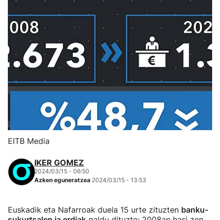
EITB Media
IKER GOMEZ
2024/03/15 - 06:50
Azken eguneratzea
2024/03/15 - 13:53
Euskadik eta Nafarroak duela 15 urte zituzten
banku-
sukurtsalen ia erdiak
galdu dituzte; 2008an hasi zen