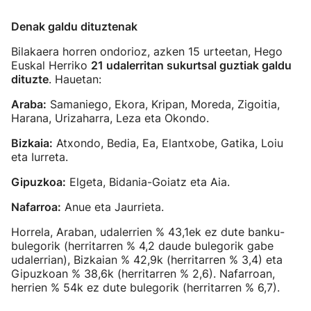
Denak galdu dituztenak
Bilakaera horren ondorioz, azken 15 urteetan, Hego
Euskal Herriko
21 udalerritan sukurtsal guztiak galdu
dituzte
. Hauetan:
Araba:
Samaniego, Ekora, Kripan, Moreda, Zigoitia,
Harana, Urizaharra, Leza eta Okondo.
Bizkaia:
Atxondo, Bedia, Ea, Elantxobe, Gatika, Loiu
eta Iurreta.
Gipuzkoa:
Elgeta, Bidania-Goiatz eta Aia.
Nafarroa:
Anue eta Jaurrieta.
Horrela, Araban, udalerrien % 43,1ek ez dute banku-
bulegorik (herritarren % 4,2 daude bulegorik gabe
udalerrian), Bizkaian % 42,9k (herritarren % 3,4) eta
Gipuzkoan % 38,6k (herritarren % 2,6). Nafarroan,
herrien % 54k ez dute bulegorik (herritarren % 6,7).