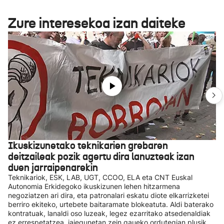
Zure interesekoa izan daiteke
Ikuskizunetako teknikarien grebaren
deitzaileak pozik agertu dira lanuzteak izan
duen jarraipenarekin
Teknikariok, ESK, LAB, UGT, CCOO, ELA eta CNT Euskal
Autonomia Erkidegoko ikuskizunen lehen hitzarmena
negoziatzen ari dira, eta patronalari eskatu diote elkarrizketei
berriro ekiteko, urtebete baitaramate blokeatuta. Aldi baterako
kontratuak, lanaldi oso luzeak, legez ezarritako atsedenaldiak
ez errespetatzea, jaiegunetan zein gaueko ordutegian plusik