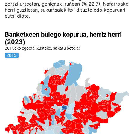
zortzi urteetan, gehienak Iruñean (% 22,7). Nafarroako
herri guztietan, sukurtsalak itxi dituzte edo kopuruari
eutsi diote.