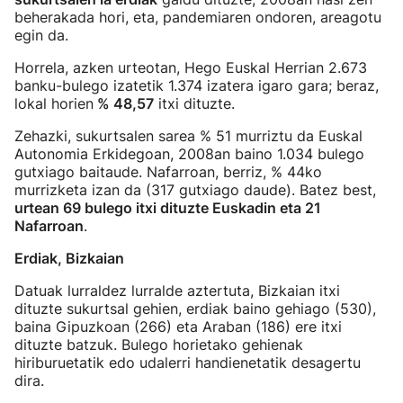
beherakada hori, eta, pandemiaren ondoren, areagotu
egin da.
Horrela, azken urteotan, Hego Euskal Herrian 2.673
banku-bulego izatetik 1.374 izatera igaro gara; beraz,
lokal horien
% 48,57
itxi dituzte.
Zehazki, sukurtsalen sarea % 51 murriztu da Euskal
Autonomia Erkidegoan, 2008an baino 1.034 bulego
gutxiago baitaude. Nafarroan, berriz, % 44ko
murrizketa izan da (317 gutxiago daude). Batez best,
urtean 69 bulego itxi dituzte Euskadin eta 21
Nafarroan
.
Erdiak, Bizkaian
Datuak lurraldez lurralde aztertuta, Bizkaian itxi
dituzte sukurtsal gehien, erdiak baino gehiago (530),
baina Gipuzkoan (266) eta Araban (186) ere itxi
dituzte batzuk. Bulego horietako gehienak
hiriburuetatik edo udalerri handienetatik desagertu
dira.