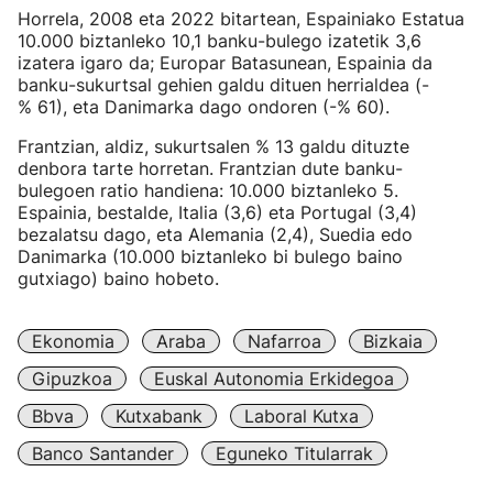
Horrela, 2008 eta 2022 bitartean, Espainiako Estatua
10.000 biztanleko 10,1 banku-bulego izatetik 3,6
izatera igaro da; Europar Batasunean, Espainia da
banku-sukurtsal gehien galdu dituen herrialdea (-
% 61), eta Danimarka dago ondoren (-% 60).
Frantzian, aldiz, sukurtsalen % 13 galdu dituzte
denbora tarte horretan. Frantzian dute banku-
bulegoen ratio handiena: 10.000 biztanleko 5.
Espainia, bestalde, Italia (3,6) eta Portugal (3,4)
bezalatsu dago, eta Alemania (2,4), Suedia edo
Danimarka (10.000 biztanleko bi bulego baino
gutxiago) baino hobeto.
Ekonomia
Araba
Nafarroa
Bizkaia
Gipuzkoa
Euskal Autonomia Erkidegoa
Bbva
Kutxabank
Laboral Kutxa
Banco Santander
Eguneko Titularrak