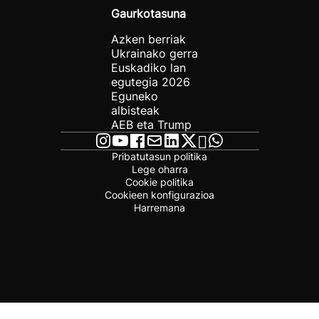
Gaurkotasuna
Azken berriak
Ukrainako gerra
Euskadiko lan
egutegia 2026
Eguneko
albisteak
AEB eta Trump
Pribatutasun politika
Lege oharra
Cookie politika
Cookieen konfigurazioa
Harremana