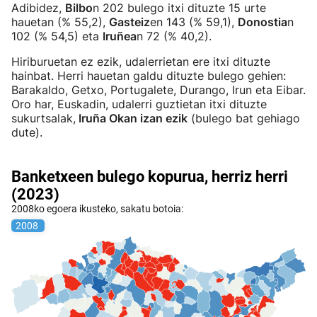
Adibidez,
Bilbo
n 202 bulego itxi dituzte 15 urte
hauetan (% 55,2),
Gasteiz
en 143 (% 59,1),
Donostia
n
102 (% 54,5) eta
Iruñea
n 72 (% 40,2).
Hiriburuetan ez ezik, udalerrietan ere itxi dituzte
hainbat. Herri hauetan galdu dituzte bulego gehien:
Barakaldo, Getxo, Portugalete, Durango, Irun eta Eibar.
Oro har, Euskadin, udalerri guztietan itxi dituzte
sukurtsalak,
Iruña Okan izan ezik
(bulego bat gehiago
dute).