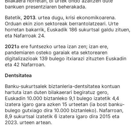
Bilakaera horretan, bi urtek ondo azaltzen dute
bankuen presentziaren beherakada.
Batetik,
2013
. urtea dugu, krisi ekonomikoarena.
Orduan ekin zion sektoreak berrantolatzeari. Urte
horretan bakarrik, Euskadik 186 sukurtsal galdu zituen,
eta Nafarroak 24.
2021
a ere funtsezko urtea izan zen; izan ere,
pandemiaren osteko garaiak eta sektorearen
digitalizazioak 139 bulego itxiarazi zituzten Euskadin
eta 42 Nafarroan.
Dentsitatea
Banku-sukurtsalek biztanleria-dentsitatea kontuan
hartuta izan duten bilakaerari begiratuz gero,
Euskadin 10.000 biztanleko 9,1 bulego izatetik 4,4
izatera igaro gara azken 15 urteetan (ia bost banku-
bulego gutxiago dira 10.000 biztanleko). Nafarroan,
8,9 sukurtsal izatetik 6 izatera igaro dira 2015 eta
2023. urteen artean.