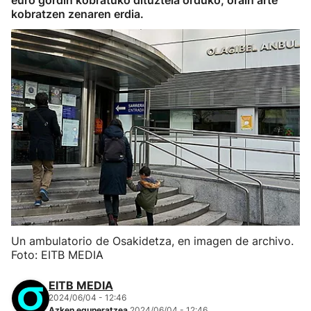
euro gordin kobratuko dituztela orduko, orain arte
kobratzen zenaren erdia.
Un ambulatorio de Osakidetza, en imagen de archivo.
Foto: EITB MEDIA
EITB MEDIA
2024/06/04 - 12:46
Azken eguneratzea
2024/06/04 - 12:46