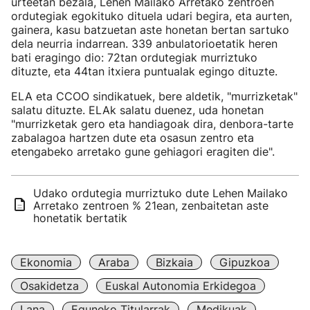
urteetan bezala, Lehen Mailako Arretako zentroen
ordutegiak egokituko dituela udari begira, eta aurten,
gainera, kasu batzuetan aste honetan bertan sartuko
dela neurria indarrean. 339 anbulatorioetatik heren
bati eragingo dio: 72tan ordutegiak murriztuko
dituzte, eta 44tan itxiera puntualak egingo dituzte.
ELA eta CCOO sindikatuek, bere aldetik, "murrizketak"
salatu dituzte. ELAk salatu duenez, uda honetan
"murrizketak gero eta handiagoak dira, denbora-tarte
zabalagoa hartzen dute eta osasun zentro eta
etengabeko arretako gune gehiagori eragiten die".
Udako ordutegia murriztuko dute Lehen Mailako
Arretako zentroen % 21ean, zenbaitetan aste
honetatik bertatik
Ekonomia
Araba
Bizkaia
Gipuzkoa
Osakidetza
Euskal Autonomia Erkidegoa
Lana
Eguneko Titularrak
Medikuak