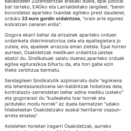
Baliabideen Zuzendaritzak erabaki duela, epai judizial
bat tarteko, EAGko eta Larrialdietako langileei, "beren
borondatez aparteko txandak egiteko prest daudenei,
orduko
33 euro gordin ordaintzea
, "orain arte egunez
kobratzen zenaren erdia".
Gogora ekarri behar da erizainek aparteko orduen
ordainketa diskriminatorioa zela eta epaitegietara jo
zutela, eta, epaileek arrazoia eman zietela. Epai horren
aurrean, Osakidetzak medikuen ordaintza jaistea
ebatzi du. Sindikatuak salatu duenez,aparteko orduak
egitea egiturazkoa bihurtu da, eta hori gabe ezin
liteke zerbitzua bermatu.
Sendagileen Sindikatutik azpimarratu dute "egokiena
eta lehentasunezkoena lan-baldintzak hobetzea dela,
kontratazio-zerrendetan behar adina mediku izateko"
eta gogorarazi du "kudeaketa txar horrek eta
jarduteko modu horrek" ez duela bermatzen "udako
hilabeteetan Osakidetzako euskal herritarrei osasun-
arreta ematea".
Astelehen honetan iragarri Osakidetzak, aurreko