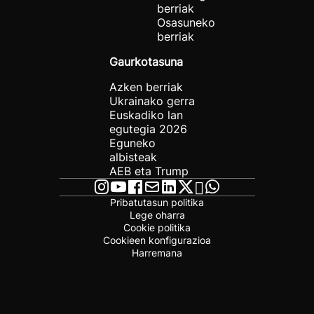
berriak
Osasuneko
berriak
Gaurkotasuna
Azken berriak
Ukrainako gerra
Euskadiko lan
egutegia 2026
Eguneko
albisteak
AEB eta Trump
Pribatutasun politika
Lege oharra
Cookie politika
Cookieen konfigurazioa
Harremana