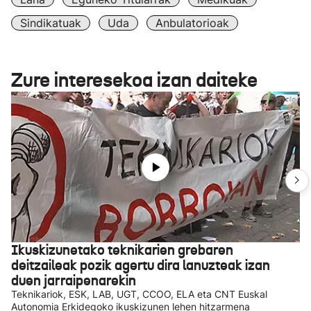
Sindikatuak
Uda
Anbulatorioak
Zure interesekoa izan daiteke
Ikuskizunetako teknikarien grebaren
deitzaileak pozik agertu dira lanuzteak izan
duen jarraipenarekin
Teknikariok, ESK, LAB, UGT, CCOO, ELA eta CNT Euskal
Autonomia Erkidegoko ikuskizunen lehen hitzarmena