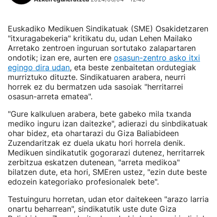
Euskadiko Medikuen Sindikatuak (SME) Osakidetzaren
"itxuragabekeria" kritikatu du, udan Lehen Mailako
Arretako zentroen inguruan sortutako zalapartaren
ondotik; izan ere, aurten ere
osasun-zentro asko itxi
egingo dira udan
, eta beste zenbaitetan ordutegiak
murriztuko dituzte. Sindikatuaren arabera, neurri
horrek ez du bermatzen uda sasoiak "herritarrei
osasun-arreta ematea".
"Gure kalkuluen arabera, bete gabeko mila txanda
mediko inguru izan daitezke", adierazi du sinbdikatuak
ohar bidez, eta ohartarazi du Giza Baliabideen
Zuzendaritzak ez duela ukatu hori horrela denik.
Medikuen sindikatutik gogorarazi dutenez, herritarrek
zerbitzua eskatzen dutenean, "arreta medikoa"
bilatzen dute, eta hori, SMEren ustez, "ezin dute beste
edozein kategoriako profesionalek bete".
Testuinguru horretan, udan etor daitekeen "arazo larria
onartu beharrean", sindikatutik uste dute Giza