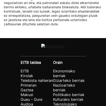
negoziatzen ari dira, eta patronalari eskatu diote elkarrizketei
berriro ekiteko, urtebete baitaramate blokeatuta. Aldi baterako
kontratuak, lanaldi oso luzeak, legez ezarritako atsedenaldiak
ez errespetatzea, jaiegunetan zein gaueko ordutegian plusik
ez jasotzea eta lana eta bizitza pertsonala uztartzeko
zailtasunak dituztela salatzen dute.
EITB taldea
Orain
EITB
Ekonomiako
Kirolak
berriak
Telebista nahieran
Gizarteko berriak
Primeran
Nazioarteko
Gaztea
berriak
Makusi
Politikako berriak
Guau - Gure
Kulturako berriak
Audioa
Teknologiako