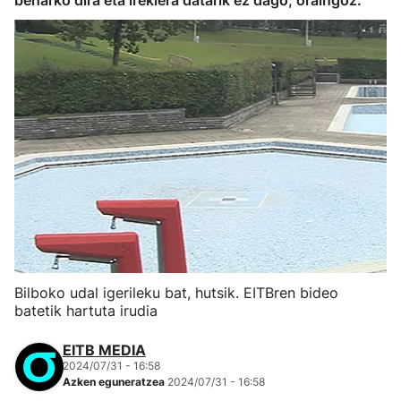
beharko dira eta irekiera datarik ez dago, oraingoz.
Bilboko udal igerileku bat, hutsik. EITBren bideo
batetik hartuta irudia
EITB MEDIA
2024/07/31 - 16:58
Azken eguneratzea
2024/07/31 - 16:58