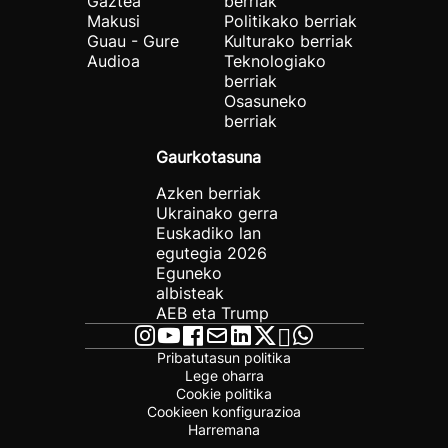
Gaztea
berriak
Makusi
Politikako berriak
Guau - Gure
Kulturako berriak
Audioa
Teknologiako
berriak
Osasuneko
berriak
Gaurkotasuna
Azken berriak
Ukrainako gerra
Euskadiko lan
egutegia 2026
Eguneko
albisteak
AEB eta Trump
Pribatutasun politika
Lege oharra
Cookie politika
Cookieen konfigurazioa
Harremana