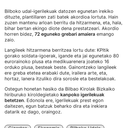
Bilboko udal-igerilekuak datozen egunetan irekiko
dituzte, plantillaren zati batek akordioa lortuta. Hain
zuzen mantenu arloan berritu da hitzarmena, eta, hala,
bihar bertan ekingo diote dena prestatzeari. Akordio
horren bidez,
72 eguneko grebari amaiera
emango
zaio.
Langileek hitzarmena berritzea lortu dute: KPItik
gorako soldata-igoerak, igande eta jai egunetako 80
eurorainoko plusa eta medikuarenera joateko 16
orduko plusa, besteak beste. Gainontzeko langileek
ere greba etetea erabaki dute, irailera arte, eta,
hortaz, lanera itzuliko dira sorosle eta bestelakoak.
Ostegun honetan hasiko da Bilbao Kirolak Bizkaiko
hiriburuko kiroldegietako
kanpoko igerilekuak
betetzen
. Edonola ere, igerilekuak prest egon
daitezen, egun batzuk beharko dira eta irekiera
datarik ez dago, oraingoz.