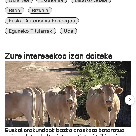
Gizartea
Ekonomia
Bilboko Udala
Bilbo
Bizkaia
Euskal Autonomia Erkidegoa
Eguneko Titularrak
Uda
Zure interesekoa izan daiteke
Euskal erakundeek bazka erosketa bateratua