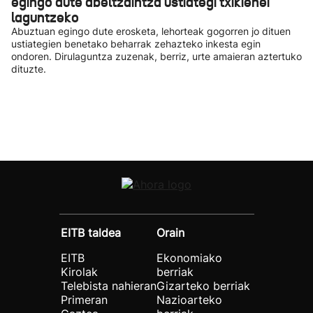
egingo dute abeltzaintza ustiategi txikienei
laguntzeko
Abuztuan egingo dute erosketa, lehorteak gogorren jo dituen
ustiategien benetako beharrak zehazteko inkesta egin
ondoren. Dirulaguntza zuzenak, berriz, urte amaieran aztertuko
dituzte.
EITB taldea
Orain
EITB
Ekonomiako
Kirolak
berriak
Telebista nahieran
Gizarteko berriak
Primeran
Nazioarteko