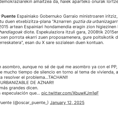
demokraziarekin amaitzea da, haiek aparteko onurak lortze
 Puente
Espainiako Gobernuko Garraio ministroaren iritziz
tu duen etxebizitza-plana "Aznarren
guztia da urbanizagarr
2015 artean Espainiari hondamendia eragin zion higiezinen 
 handiagoak
diote. Espekulaziora itzuli gara, 2008tik 2015
txen porrota ekarri zuen proposamenera, gure poltsikotik 
reskatera", esan du X sare sozialean duen kontuan.
in asombro, aunque no sé de qué me asombro ya con el PP,
 mucho tiempo de silencio en torno al tema de vivienda, al
ra resolver el problema…TACHAN!!
 URBANIZABLE DE AZNAR!!
más grandes dicen.
la especulación que…
pic.twitter.com/XbuwKJm1eF
uente (@oscar_puente_)
January 12, 2025