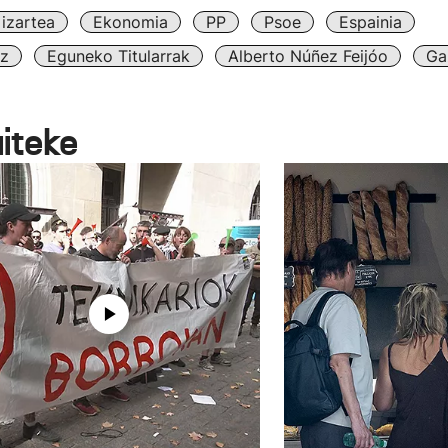
izartea
Ekonomia
PP
Psoe
Espainia
z
Eguneko Titularrak
Alberto Núñez Feijóo
Ga
aiteke