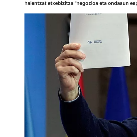
haientzat etxebizitza "negozioa eta ondasun es