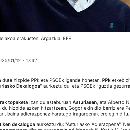
delakoa erakusten. Argazkia: EFE
025/01/12 - 17:42
an dute hizpide PPk eta PSOEk igande honetan.
PPk
etxebizi
uriasko Dekalogoa
" aurkeztu du, eta PSOEk "guztia gezurra
rrak topaketa
izan du asteburuan
Asturiasen
, eta Alberto 
n du hizpide azken hitzartzean. Gogor ekin dio berriz ere 
ri, baina adierazpenez haratago iragarpenak ere egin ditu.
itiken dekalogoa
aurkeztu du: "Asturiasko Adierazpena". Neu