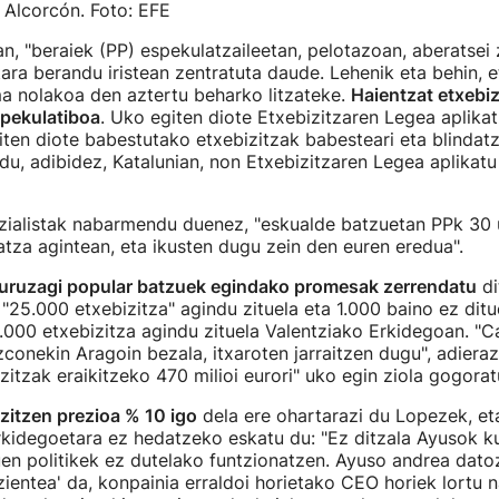
Alcorcón. Foto: EFE
n, "beraiek (PP) espekulatzaileetan, pelotazoan, aberatsei 
tara berandu iristean zentratuta daude. Lehenik eta behin, e
a nolakoa den aztertu beharko litzateke.
Haientzat etxebi
pekulatiboa
. Uko egiten diote Etxebizitzaren Legea aplikatz
iten diote babestutako etxebizitzak babesteari eta blindatze
du, adibidez, Katalunian, non Etxebizitzaren Legea aplikatu
zialistak nabarmendu duenez, "eskualde batzuetan PPk 30 
za agintean, eta ikusten dugu zein den euren eredua".
uruzagi popular batzuek egindako promesak zerrendatu
di
25.000 etxebizitza" agindu zituela eta 1.000 baino ez ditu
00 etxebizitza agindu zituela Valentziako Erkidegoan. "C
conekin Aragoin bezala, itxaroten jarraitzen dugu", adierazi
zitzak eraikitzeko 470 milioi eurori" uko egin ziola gogoratu
zitzen prezioa % 10 igo
dela ere ohartarazi du Lopezek, et
kidegoetara ez hedatzeko eskatu du: "Ez ditzala Ayusok ku
en politikek ez dutelako funtzionatzen. Ayuso andrea dato
zientea' da, konpainia erraldoi horietako CEO horiek lortu 