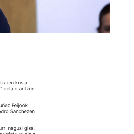
tzaren krisia
" dela erantzun
Nuñez Feijook
Pedro Sanchezen
rri nagusi gisa,