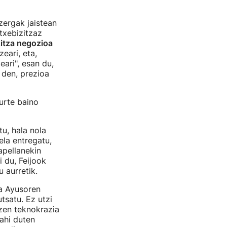
zergak jaistean
txebizitzaz
zitza negozioa
eari, eta,
ari", esan du,
 den, prezioa
urte baino
tu, hala nola
ela entregatu,
apellanekin
 du, Feijook
 aurretik.
a Ayusoren
tsatu. Ez utzi
zen teknokrazia
nahi duten