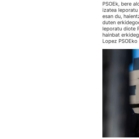
PSOEk, bere ald
izatea leporatu
esan du, haient
duten erkidegoe
leporatu diote 
hainbat erkideg
Lopez PSOEko P