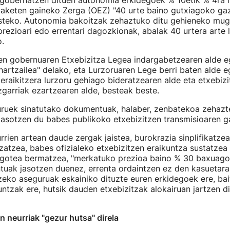
 gobernatzen dituen autonomia erkidegoek % 10etik % 4ra m
aketen gaineko Zerga (OEZ) "40 urte baino gutxiagoko gaz
osteko. Autonomia bakoitzak zehaztuko ditu gehieneko mug
prezioari edo errentari dagozkionak, abalak 40 urtera arte 
o.
n gobernuaren Etxebizitza Legea indargabetzearen alde eg
hartzailea" delako, eta Lurzoruaren Lege berri baten alde e
, eraikitzera lurzoru gehiago bideratzearen alde eta etxebiz
zgarriak ezartzearen alde, besteak beste.
uruek sinatutako dokumentuak, halaber, zenbatekoa zehazt
jasotzen du babes publikoko etxebizitzen transmisioaren g
rien artean daude zergak jaistea, burokrazia sinplifikatzea
zatzea, babes ofizialeko etxebizitzen eraikuntza sustatzea 
egotea bermatzea, "merkatuko prezioa baino % 30 baxuago"
uak jasotzen duenez, errenta ordaintzen ez den kasuetar
tzeko aseguruak eskainiko dituzte euren erkidegoek ere, bai
ntzak ere, hutsik dauden etxebizitzak alokairuan jartzen d
 neurriak "gezur hutsa" direla