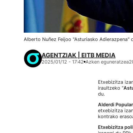
Alberto Nuñez Feijoo "Asturiasko Adierazpena" 
AGENTZIAK | EITB MEDIA
2025/01/12 - 17:42
Azken eguneratzea
2
Etxebizitza iz
iraultzeko "
Ast
du.
Alderdi Popula
etxebizitza iza
kontrako erasoa
Etxebizitza pol