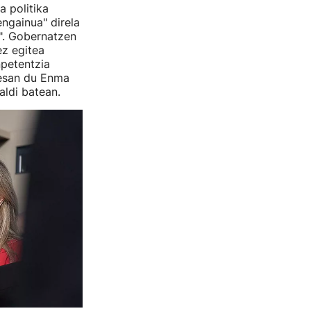
a politika
engainua" direla
". Gobernatzen
ez egitea
npetentzia
 esan du Enma
ldi batean.