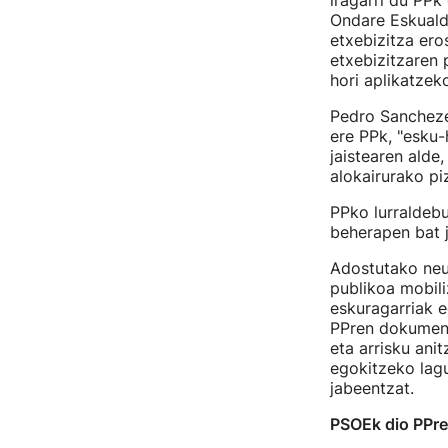
iragarri du PPk
Ondare Eskuald
etxebizitza er
etxebizitzaren 
hori aplikatzek
Pedro Sancheze
ere PPk, "esku-
jaistearen alde
alokairurako pi
PPko lurraldeb
beherapen bat 
Adostutako neur
publikoa mobili
eskuragarriak 
PPren dokument
eta arrisku ani
egokitzeko lagu
jabeentzat.
PSOEk dio PPren