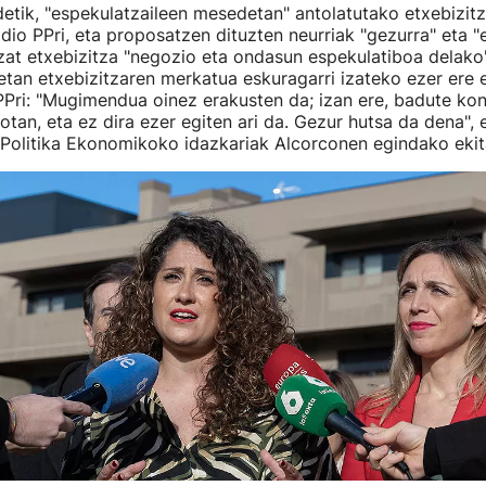
etik, "espekulatzaileen mesedetan" antolatutako etxebizitz
 dio PPri, eta proposatzen dituzten neurriak "gezurra" eta "
zat etxebizitza "negozio eta ondasun espekulatiboa delako
tan etxebizitzaren merkatua eskuragarri izateko ezer ere 
PPri: "Mugimendua oinez erakusten da; izan ere, badute ko
otan, eta ez dira ezer egiten ari da. Gezur hutsa da dena",
olitika Ekonomikoko idazkariak Alcorconen egindako ekita