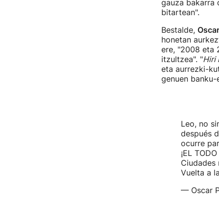
gauza bakarra 
bitartean".
Bestalde,
Oscar
honetan aurkez
ere, "2008 eta 
itzultzea". "
Hiri
eta aurrezki-ku
genuen banku-er
Leo, no s
después de
ocurre pa
¡EL TODO
Ciudades 
Vuelta a 
— Oscar P