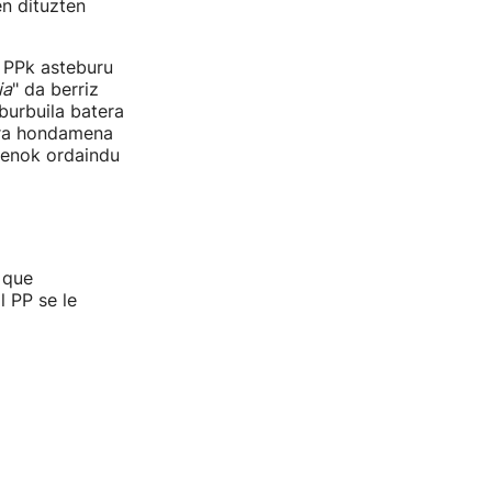
n dituzten
, PPk asteburu
ia
" da berriz
burbuila batera
era hondamena
denok ordaindu
 que
 PP se le