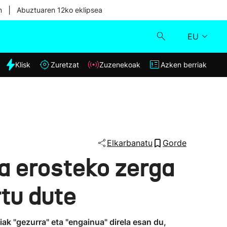
|
n
Abuztuaren 12ko eklipsea
EU
dia
Klisk
Zuretzat
Zuzenekoak
Azken berriak
Klisk
Zuzenekoak
Zuretzat
Elkarbanatu
Gorde
za erosteko zerga
Azken berriak
rtu dute
iak "gezurra" eta "engainua" direla esan du,