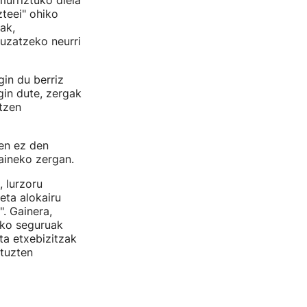
urriztuko diela
teei" ohiko
ak,
luzatzeko neurri
in du berriz
gin dute, zergak
itzen
en ez den
aineko zergan.
, lurzoru
eta alokairu
. Gainera,
ako seguruak
ta etxebizitzak
ituzten