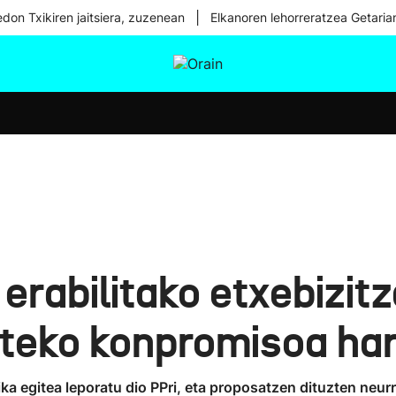
|
don Txikiren jaitsiera, zuzenean
Elkanoren lehorreratzea Getaria
tura
Ikusmiran
Egural
Osasuna
Teknologia
rabilitako etxebizit
steko konpromisoa ha
ka egitea leporatu dio PPri, eta proposatzen dituzten neurr