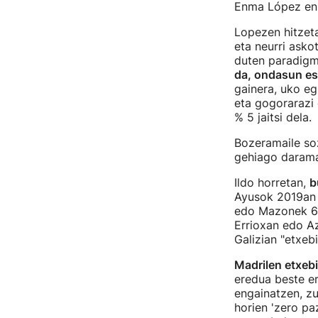
Enma López en 
Lopezen hitzeta
eta neurri asko
duten paradigm
da, ondasun es
gainera, uko eg
eta gogorarazi 
% 5 jaitsi dela.
Bozeramaile so
gehiago daramat
Ildo horretan,
b
Ayusok 2019an "
edo Mazonek 6.0
Errioxan edo Az
Galizian "etxebi
Madrilen etxebi
eredua beste er
engainatzen, zu
horien 'zero pa