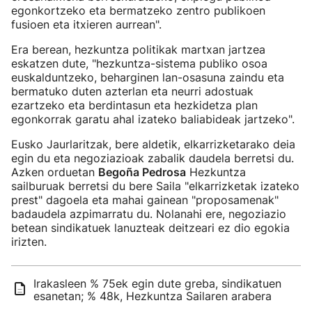
egonkortzeko eta bermatzeko zentro publikoen
fusioen eta itxieren aurrean".
Era berean, hezkuntza politikak martxan jartzea
eskatzen dute, "hezkuntza-sistema publiko osoa
euskalduntzeko, beharginen lan-osasuna zaindu eta
bermatuko duten azterlan eta neurri adostuak
ezartzeko eta berdintasun eta hezkidetza plan
egonkorrak garatu ahal izateko baliabideak jartzeko".
Eusko Jaurlaritzak, bere aldetik, elkarrizketarako deia
egin du eta negoziazioak zabalik daudela berretsi du.
Azken orduetan
Begoña Pedrosa
Hezkuntza
sailburuak berretsi du bere Saila "elkarrizketak izateko
prest" dagoela eta mahai gainean "proposamenak"
badaudela azpimarratu du. Nolanahi ere, negoziazio
betean sindikatuek lanuzteak deitzeari ez dio egokia
irizten.
Irakasleen % 75ek egin dute greba, sindikatuen
esanetan; % 48k, Hezkuntza Sailaren arabera