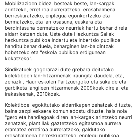
Mobilizazioen bidez, besteak beste, lan-kargak
arintzeko, erretiroa aurreratzeko, erosahalmena
berreskuratzeko, enplegua egonkortzeko eta
bermatzeko, eta lan-osasuna, euskara eta
berdintasuna bermatzeko neurriak hartu behar direla
aldarrikatzen dute. Uste dute Hezkuntza Sailak
hezkuntza publikoa indartu eta inbertsio publikoa
handitu behar duela, beharginen lan-baldintzak
hobetzeko eta "eskola publikoa erdigunean
kokatzeko".
Sindikatuek gogorarazi dute grebara deitutako
kolektiboen lan-hitzarmenak iraungita daudela, eta,
zehazki, Haurreskolen Partzuergoko eta sukalde eta
garbiketa langileen hitzarmenak 2009koak direla, eta
irakasleenak, 2010koak.
Kolektiboei egokitutako aldarrikapen zehatzak dituzte,
baina zazpi eskaera komun adostu dituzte, hala nola
"gero eta handiagoak diren lan-kargak arintzeko neurri
zehatzak, plantillak gaztetzeko egitasmoa aurrera
eramatea erretiroa aurreratzeko, galdutako
erosahalmena berreskuratzeko, enplegu publikoa