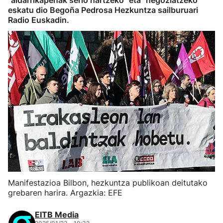
"aldarrikapenak serio hartzeko" eta "negoziatzeko"
eskatu dio Begoña Pedrosa Hezkuntza sailburuari
Radio Euskadin.
Manifestazioa Bilbon, hezkuntza publikoan deitutako
grebaren harira. Argazkia: EFE
EITB Media