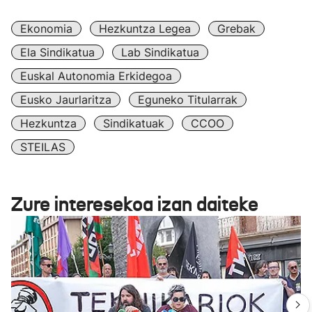
Ekonomia
Hezkuntza Legea
Grebak
Ela Sindikatua
Lab Sindikatua
Euskal Autonomia Erkidegoa
Eusko Jaurlaritza
Eguneko Titularrak
Hezkuntza
Sindikatuak
CCOO
STEILAS
Zure interesekoa izan daiteke