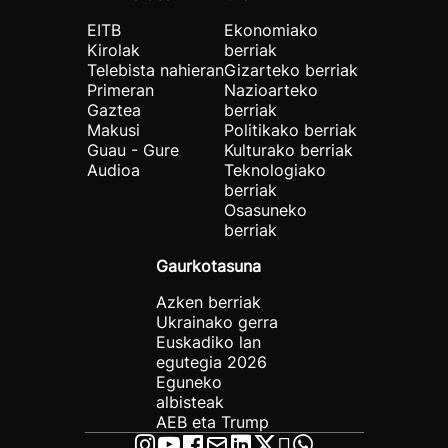
EITB
Ekonomiako
Kirolak
berriak
Telebista nahieran
Gizarteko berriak
Primeran
Nazioarteko
Gaztea
berriak
Makusi
Politikako berriak
Guau - Gure
Kulturako berriak
Audioa
Teknologiako
berriak
Osasuneko
berriak
Gaurkotasuna
Azken berriak
Ukrainako gerra
Euskadiko lan
egutegia 2026
Eguneko
albisteak
AEB eta Trump