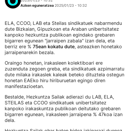
2025/01/23 - 10:32
Azken eguneratzea
2025/01/23 - 10:32
ELA, CCOO, LAB eta Steilas sindikatuek nabarmendu
dute Bizkaian, Gipuzkoan eta Araban unibertsitatez
kanpoko hezkuntza publikoan egindako grebaren
bigarren egunean "jarraipen zabala" izan dela, eta
berriz ere %
75ean kokatu dute
, asteazken honetako
jarraipenarekin bezala.
Oraingo honetan, irakasleen kolektiboari ere
zuzenduta zegoen greba, eta sindikatuek azpimarratu
dute milaka irakaslek kaleak beteko dituztela ostegun
honetan EAEko hiru hiriburuetan egingo diren
manifestazioetan.
Bestalde, Hezkuntza Sailak adierazi du LAB, ELA,
STEILAS eta CCOO sindikatuek unibertsitatez
kanpoko irakaskuntza publikoan deitutako grebaren
bigarren egunean, irakasleen jarraipena % 47koa izan
dela.
Hezkuntza Sailak ohar baten bidez jakinarazi duenez,