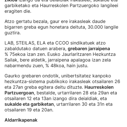
garbiketako eta Haurreskolen Partzuergoko langileei
eragiten die.
Atzo gertatu bezala, gaur ere irakasleak daude
bigarren greba egun honetara deituta, 30.000 langile
guztira.
LAB, STEILAS, ELA eta CCOO sindikatuek atzo
zabaldutako datuen arabera,
grebaren jarraipena
% 75ekoa izan zen. Eusko Jaurlaritzaren Hezkuntza
Sailak, bere aldetik, jarraipena apalagoa izan zela
nabarmendu zuen, % 48koa, hain justu.
Gaurko grebaren ondotik, unibertsitatez kanpoko
hezkuntza-sistema publikoko irakasleak otsailaren 26
eta 27an greba egitera deitu dituzte.
Haurreskolen
Partzuergoan
, bestalde, urtarrilaren 28 eta 29an eta
otsailaren 12 eta 13an izango dira deialdiak, eta
sukalde eta garbiketan
, urtarrilaren 30 eta 31n eta
otsailaren 19 eta 20an.
Aldarrikapenak