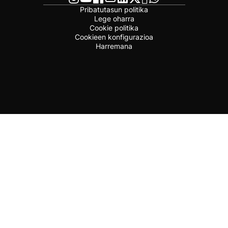
Pribatutasun politika
Lege oharra
Cookie politika
Cookieen konfigurazioa
Harremana