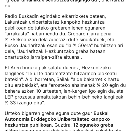
du.
Radio Euskadin egindako elkarrizketa batean,
Lakuntzak unibertsitatez kanpoko hezkuntza
publikoan deitutako grebaren lehen egunaren
"arrakasta" nabarmendu du. Grebaren jarraipena
% 75ekoa izan dela adierazi dute sindikatuek, eta
Eusko Jaurlaritzak esan du "ia % 50era" hurbiltzen ari
dela, "Jaurlaritzak Hezkuntzako greba batean
onartutako jarraipen-zifra altuena".
ELAren buruzagiak salatu duenez, Hezkuntzako
langileek "15 urte daramatzate hitzarmen blokeatu
batekin". Aldi horretan, Sailak "alde bakarretik hartu
ditu erabakiak", eta "erosteko ahalmenak % 20 egin du
behera azken 10 urteetan, lan-kargen igo egin da, eta
LEP prozesua amaitutakoan behin-behineko langileak
% 33 izango dira".
Urteko bigarren greba eguna dute gaur
Euskal
Autonomia Erkidegoko Unibertsitatez kanpoko
hezkuntza publikoan
. Guztira,
12 eguneko greba
zikloa
izango da eta deialdiak irakasleei, sukalde eta