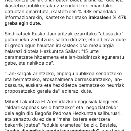
ikastetxe publikoetako zuzendaritzek emandako
datuetan oinarrituta, ikastetxeen % 93k emandako
informazioarekin, ikastetxe horietako
irakasleen % 47k
greba egin dute
.
Sindikatuek Eusko Jaurlaritzak ezarritako "abusuzko"
gutxieneko zerbitzuak salatu dituzte, eta adierazi dute
bi greba egun hauetan irakasleek oso mezu argia
helarazi diotela Hezkuntza Sailari: "15 urte
daramatzate hitzarmena eta lan-baldintzak eguneratu
gabe, eta nahikoa da".
"Lan-kargak arintzeko, enplegu publikoa sendotzeko
eta bermatzeko, erosahalmena berreskuratzeko, lan-
osasuna, euskara eta hezkidetza bermatzeko neurriak
proposatzeko garaia da", adierazi dute.
Mitxel Lakuntza ELAren idazkari nagusiak langileen
"aldarrikapenak serio hartzeko" eta "negoziatzeko"
deia egin dio Begoña Pedrosa Hezkuntza sailburuari,
eta zehaztu du ez dela "mahai batera esertzera
bakarrik joatea", "edukia eramatea" baizik. Bestela,
"greba-dinamikak sendotzea eragingo du"
, ohartarazi