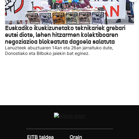
Euskadiko ikuskizunetako teknikariek grebari
eutsi diote, lehen hitzarmen kolektiboaren
negoziazioa blokeatuta dagoela salatuta
Lanuzteek abuztuaren 14an eta 26an jarraituko dute,
Donostiako eta Bilboko jaiekin bat eginez.
EITB taldea
Orain