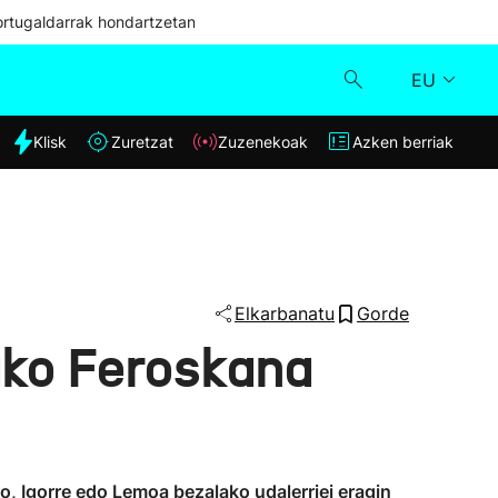
ortugaldarrak hondartzetan
EU
dia
Klisk
Zuretzat
Zuzenekoak
Azken berriak
Klisk
Zuzenekoak
Zuretzat
Elkarbanatu
Gorde
ako Feroskana
Azken berriak
, Igorre edo Lemoa bezalako udalerriei eragin