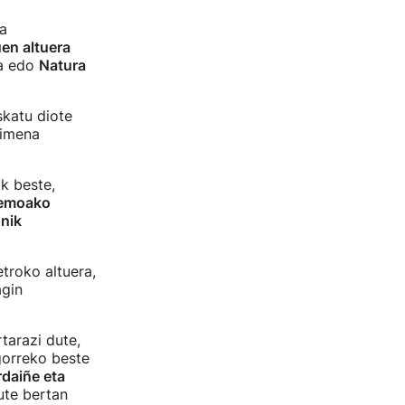
a
en altuera
la edo
Natura
skatu diote
aimena
k beste,
Lemoako
nik
troko altuera,
agin
tarazi dute,
Igorreko beste
daiñe eta
ute bertan