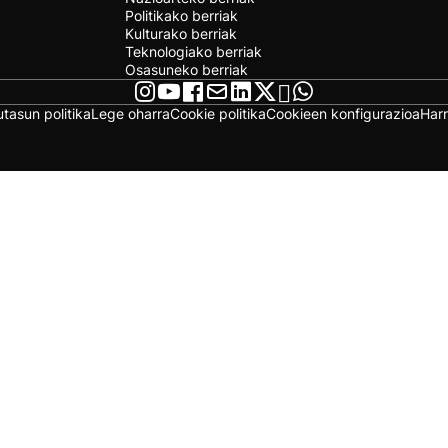
Politikako berriak
Kulturako berriak
Teknologiako berriak
Osasuneko berriak
utasun politika
Lege oharra
Cookie politika
Cookieen konfigurazioa
Har