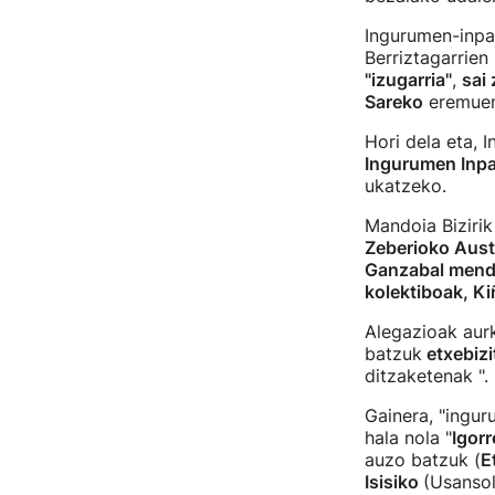
Ingurumen-inpak
Berriztagarrien
"izugarria"
,
sai 
Sareko
eremuen
Hori dela eta, I
Ingurumen Inp
ukatzeko.
Mandoia Bizirik
Zeberioko Aust
Ganzabal mendi
kolektiboak, K
Alegazioak aurk
batzuk
etxebizi
ditzaketenak ".
Gainera, "ingur
hala nola "
Igorr
auzo batzuk (
E
Isisiko
(Usansol