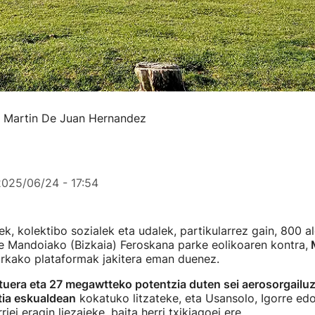
a: Martin De Juan Hernandez
2025/06/24 - 17:54
ek, kolektibo sozialek eta udalek, partikularrez gain, 800 a
e Mandoiako (Bizkaia) Feroskana parke eolikoaren kontra,
M
urkako plataformak jakitera eman duenez.
tuera eta 27 megawtteko potentzia duten sei aerosorgailu
tia eskualdean
kokatuko litzateke, eta Usansolo, Igorre e
iei eragin liezaieke, baita herri txikiagoei ere.