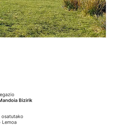
legazio
andoia Bizirik
z
osatutako
do Lemoa