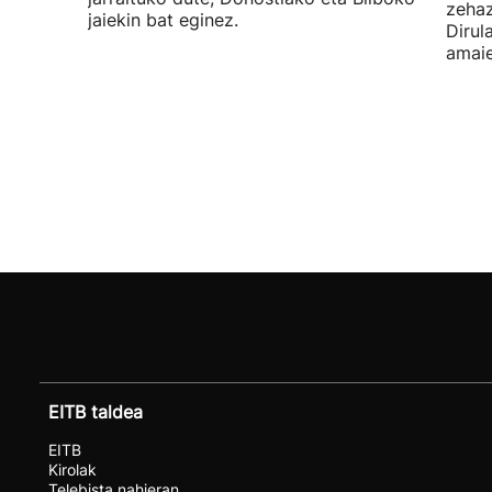
zehaz
jaiekin bat eginez.
Dirul
amaie
EITB taldea
EITB
Kirolak
Telebista nahieran