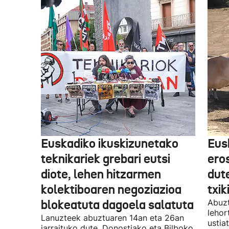
Euskadiko ikuskizunetako
Eus
teknikariek grebari eutsi
ero
diote, lehen hitzarmen
dute
kolektiboaren negoziazioa
txik
blokeatuta dagoela salatuta
Abuzt
lehor
Lanuzteek abuztuaren 14an eta 26an
ustia
jarraituko dute, Donostiako eta Bilboko