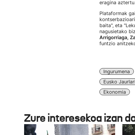
eragina aztertu
Plataformak ga
kontserbazioari
baita", eta "Le
nagusietako biz
Arrigorriaga, Z
funtzio anitzek
Ingurumena
Eusko Jaurlar
Ekonomia
Zure interesekoa izan d