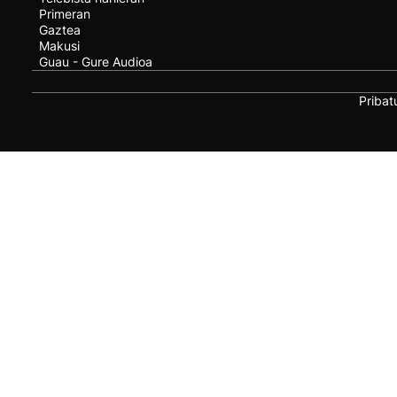
Primeran
Gaztea
Makusi
Guau - Gure Audioa
Pribat