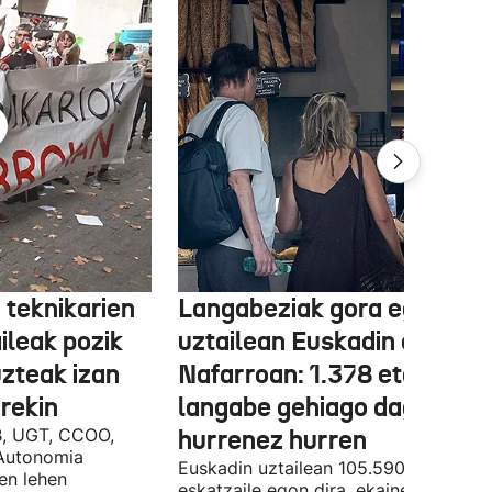
 teknikarien
Langabeziak gora egin du
ileak pozik
uztailean Euskadin eta
uzteak izan
Nafarroan: 1.378 eta 534
rekin
langabe gehiago dago,
B, UGT, CCOO,
hurrenez hurren
Autonomia
Euskadin uztailean 105.590 enplegu-
en lehen
eskatzaile egon dira, ekainean baino