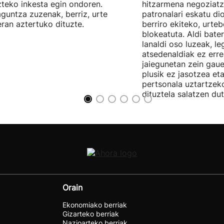
teko inkesta egin ondoren.
hitzarmena negoziatze
aguntza zuzenak, berriz, urte
patronalari eskatu dio
ran aztertuko dituzte.
berriro ekiteko, urte
blokeatuta. Aldi bate
lanaldi oso luzeak, le
atsedenaldiak ez erre
jaiegunetan zein gau
plusik ez jasotzea eta
pertsonala uztartzek
dituztela salatzen dut
Orain
Ekonomiako berriak
Gizarteko berriak
Nazioarteko berriak