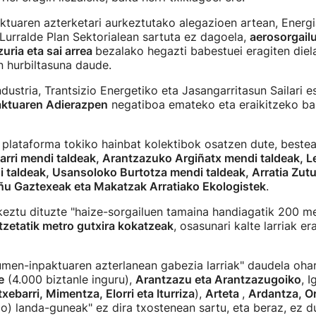
tuaren azterketari aurkeztutako alegazioen artean, Energi
 Lurralde Plan Sektorialean sartuta ez dagoela,
aerosorgailu
zuria eta sai arrea
bezalako hegazti babestuei eragiten die
 hurbiltasuna daude.
ndustria, Trantsizio Energetiko eta Jasangarritasun Sailari e
aktuaren Adierazpen
negatiboa emateko eta eraikitzeko b
 plataforma tokiko hainbat kolektibok osatzen dute, bestea
arri mendi taldeak, Arantzazuko Argiñatx mendi taldeak, 
 taldeak, Usansoloko Burtotza mendi taldeak, Arratia Zutu
iñu Gaztexeak eta Makatzak Arratiako Ekologistek
.
eztu dituzte "haize-sorgailuen tamaina handiagatik 200 me
tzetatik metro gutxira kokatzeak
, osasunari kalte larriak er
umen-inpaktuaren azterlanean gabezia larriak" daudela ohar
e
(4.000 biztanle inguru),
Arantzazu eta Arantzazugoiko
, 
txebarri, Mimentza, Elorri eta Iturriza
),
Arteta
,
Ardantza, Or
o) landa-guneak" ez dira txostenean sartu, eta beraz, ez d