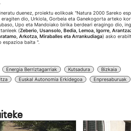
.
ineratu duenez, proiektu eolikoak "Natura 2000 Sareko es
 eragiten dio, Urkiola, Gorbeia eta Ganekogorta arteko kor
kubaso, Upo eta Mandoiako birika berdeari eragingo dio, ing
tanleek (
Zeberio, Usansolo, Bedia, Lemoa, Igorre, Arantza
aratamo, Arkotza, Miraballes eta Arrankudiaga
) asko erabi
o espazioa baita ".
Energia Berriztagarriak
Kutsadura
Bizkaia
itza
Euskal Autonomia Erkidegoa
Enpresaburuak
aiteke