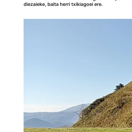
diezaieke, baita herri txikiagoei ere.