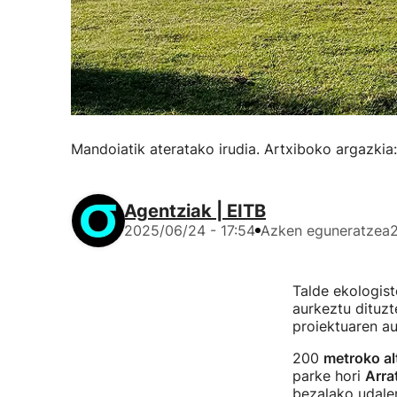
Mandoiatik ateratako irudia. Artxiboko argazki
Agentziak | EITB
2025/06/24 - 17:54
Azken eguneratzea
Talde ekologist
aurkeztu dituzt
proiektuaren a
200
metroko al
parke hori
Arra
bezalako udalerr