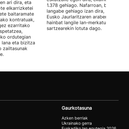
n ari dira, eta
1.378 gehiago. Nafarroan, berriz, 534
te elkarrizketei
langabe gehiago izan dira, 28.843.
bete baitaramate
Eusko Jaurlaritzaren arabera, datu ho
rako kontratuak,
hainbat langile lan-merkatuan
gez ezarritako
sartzearekin lotuta dago.
spetatzea,
eko ordutegian
 lana eta bizitza
o zailtasunak
e.
Gaurkotasuna
Azken berriak
Ukrainako gerra
Euskadiko lan egutegia 2026