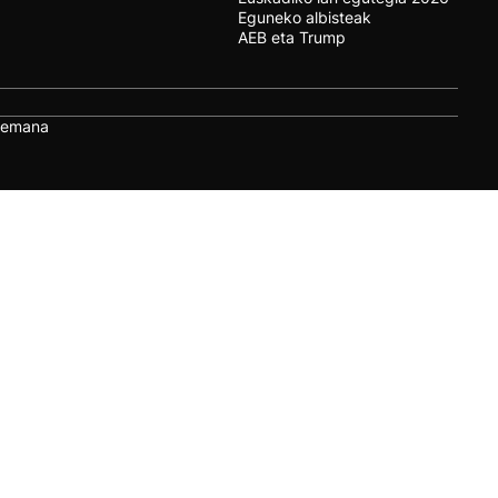
Eguneko albisteak
AEB eta Trump
remana