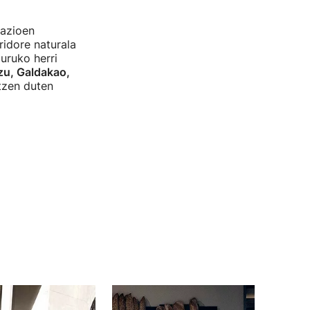
pazioen
ridore naturala
uruko herri
zu, Galdakao,
ltzen duten