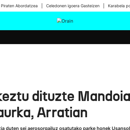
|
|
 Piraten Abordatzea
Celedonen igoera Gasteizen
Karabela p
tura
Ikusmiran
Egural
Osasuna
Teknologia
keztu dituzte Mandoi
aurka, Arratian
a duten sei aerosorgailuz osatutako parke honek Usansolo