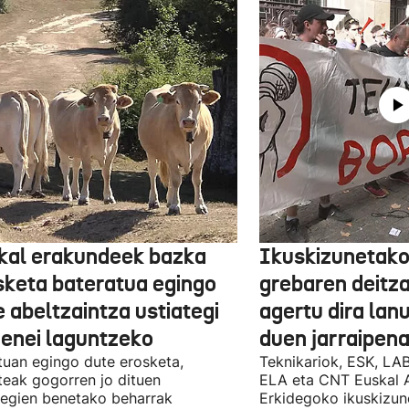
kal erakundeek bazka
Ikuskizunetako
sketa bateratua egingo
grebaren deitza
 abeltzaintza ustiategi
agertu dira lan
ienei laguntzeko
duen jarraipena
uan egingo dute erosketa,
Teknikariok, ESK, LA
teak gogorren jo dituen
ELA eta CNT Euskal 
tegien benetako beharrak
Erkidegoko ikuskizun