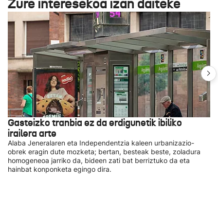
Zure interesekoa izan daiteke
Gasteizko tranbia ez da erdigunetik ibiliko
irailera arte
Alaba Jeneralaren eta Independentzia kaleen urbanizazio-
obrek eragin dute mozketa; bertan, besteak beste, zoladura
homogeneoa jarriko da, bideen zati bat berriztuko da eta
hainbat konponketa egingo dira.