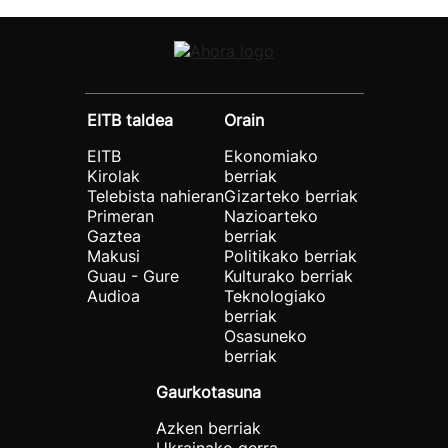
EITB taldea
Orain
EITB
Ekonomiako
Kirolak
berriak
Telebista nahieran
Gizarteko berriak
Primeran
Nazioarteko
Gaztea
berriak
Makusi
Politikako berriak
Guau - Gure
Kulturako berriak
Audioa
Teknologiako
berriak
Osasuneko
berriak
Gaurkotasuna
Azken berriak