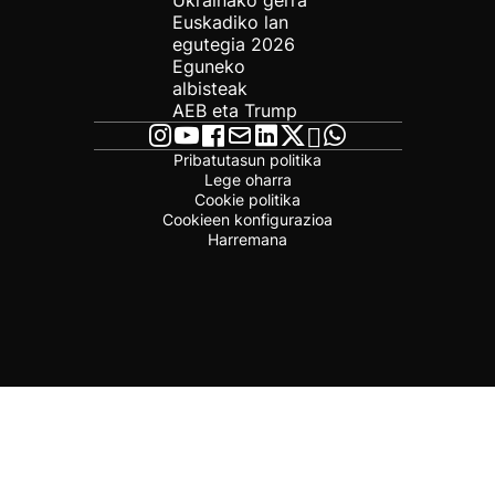
Ukrainako gerra
Euskadiko lan
egutegia 2026
Eguneko
albisteak
AEB eta Trump
Pribatutasun politika
Lege oharra
Cookie politika
Cookieen konfigurazioa
Harremana