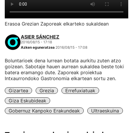
Erasoa Grezian Zaporeak elkarteko sukaldean
ASIER SÁNCHEZ
2016/08/15 - 17:18
Azken eguneratzea
2016/08/15 - 17:08
Boluntarioek dena lurrean botata aurkitu zuten atzo
goizean. Sabotaje hauen aurrean sukaldea beste toki
batera eramango dute. Zaporeak proiektua
Intxaurrondoko Gastronomia elkartean sortu zen.
Gizartea
Grezia
Errefuxiatuak
Giza Eskubideak
Gobernuz Kanpoko Erakundeak
Ultraeskuina