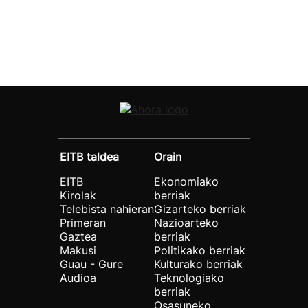
EITB taldea
Orain
EITB
Ekonomiako
Kirolak
berriak
Telebista nahieran
Gizarteko berriak
Primeran
Nazioarteko
Gaztea
berriak
Makusi
Politikako berriak
Guau - Gure
Kulturako berriak
Audioa
Teknologiako
berriak
Osasuneko