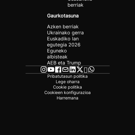
berriak
Gaurkotasuna
Azken berriak
Ukrainako gerra
Euskadiko lan
egutegia 2026
Eguneko
albisteak
AEB eta Trump
Pribatutasun politika
Lege oharra
Cookie politika
Cookieen konfigurazioa
Harremana