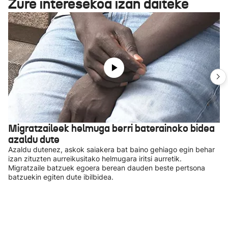
Zure interesekoa izan daiteke
Migratzaileek helmuga berri baterainoko bidea
azaldu dute
Azaldu dutenez, askok saiakera bat baino gehiago egin behar
izan zituzten aurreikusitako helmugara iritsi aurretik.
Migratzaile batzuek egoera berean dauden beste pertsona
batzuekin egiten dute ibilbidea.