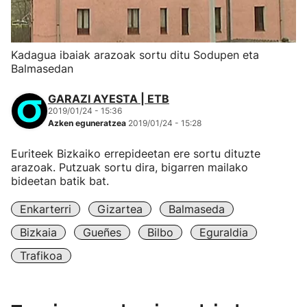
Kadagua ibaiak arazoak sortu ditu Sodupen eta
Balmasedan
GARAZI AYESTA | ETB
2019/01/24 - 15:36
Azken eguneratzea
2019/01/24 - 15:28
Euriteek Bizkaiko errepideetan ere sortu dituzte
arazoak. Putzuak sortu dira, bigarren mailako
bideetan batik bat.
Enkarterri
Gizartea
Balmaseda
Bizkaia
Gueñes
Bilbo
Eguraldia
Trafikoa