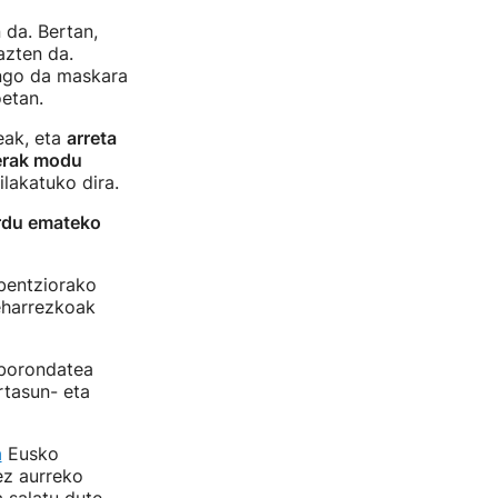
 da. Bertan,
azten da.
ango da maskara
oetan.
eak, eta
arreta
eerak modu
lakatuko dira.
ordu emateko
bentziorako
eharrezkoak
 borondatea
rtasun- eta
a
Eusko
ez aurreko