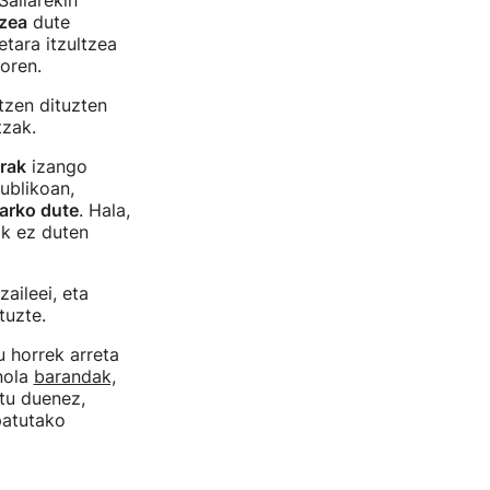
Sailarekin
tzea
dute
etara itzultzea
oren.
tzen dituzten
tzak.
rak
izango
ublikoan,
arko dute
. Hala,
ik ez duten
aileei, eta
tuzte.
 horrek arreta
 nola
barandak,
tu duenez,
patutako