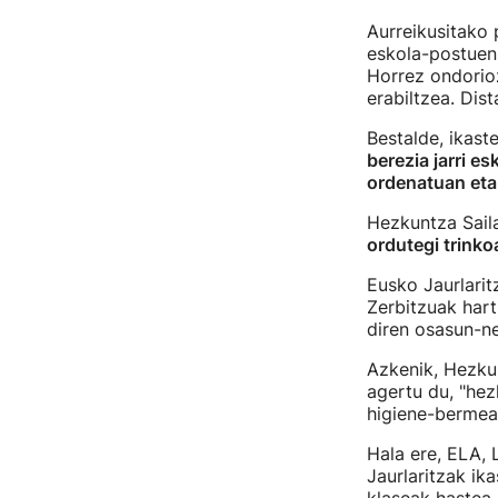
Aurreikusitako 
eskola-postuen
Horrez ondorio
erabiltzea. Dis
Bestalde, ikast
berezia jarri e
ordenatuan eta
Hezkuntza Saila
ordutegi trinko
Eusko Jaurlarit
Zerbitzuak hart
diren osasun-ne
Azkenik, Hezku
agertu du, "he
higiene-bermea
Hala ere, ELA,
Jaurlaritzak ik