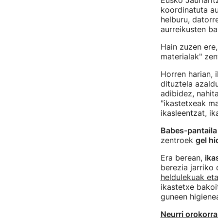
Eusko Jaurlarit
koordinatuta au
helburu, datorr
aurreikusten ba
Hain zuzen ere,
materialak" zent
Horren harian, 
dituztela azald
adibidez, nahit
"ikastetxeak ma
ikasleentzat, i
Babes-pantaila
zentroek
gel hi
Era berean,
ika
berezia jarriko
heldulekuak eta
ikastetxe bakoi
guneen higiene
Neurri orokorra