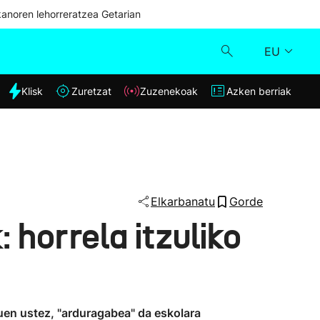
kanoren lehorreratzea Getarian
EU
dia
Klisk
Zuretzat
Zuzenekoak
Azken berriak
Klisk
Zuzenekoak
Zuretzat
Elkarbanatu
Gorde
horrela itzuliko
Azken berriak
tuen ustez, "arduragabea" da eskolara