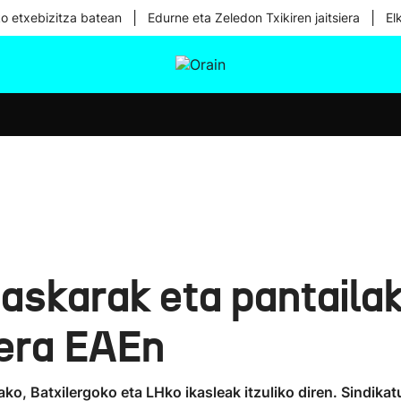
|
|
ko etxebizitza batean
Edurne eta Zeledon Txikiren jaitsiera
El
tura
Ikusmiran
Egural
Osasuna
Teknologia
karak eta pantailak: 
sera EAEn
ko, Batxilergoko eta LHko ikasleak itzuliko diren. Sindika