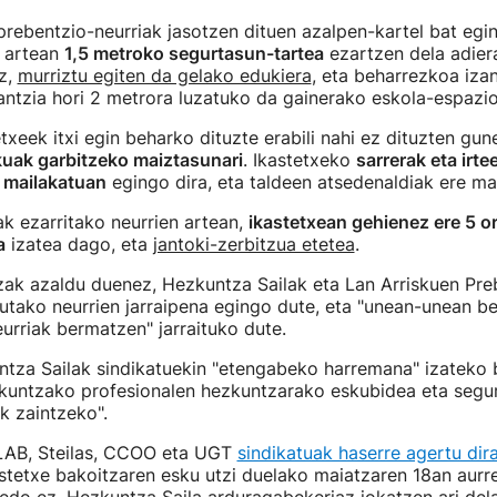
prebentzio-neurriak jasotzen dituen azalpen-kartel bat egin
 artean
1,5 metroko segurtasun-tartea
ezartzen dela adier
z,
murriztu egiten da gelako edukiera
, eta beharrezkoa iz
tantzia hori 2 metrora luzatuko da gainerako eskola-espazi
etxeek itxi egin beharko dituzte erabili nahi ez dituzten gun
skuak garbitzeko maiztasunari
. Ikastetxeko
sarrerak eta irt
 mailakatuan
egingo dira, eta taldeen atsedenaldiak ere mai
k ezarritako neurrien artean,
ikastetxean gehienez ere 5 
a
izatea dago, eta
jantoki-zerbitzua etetea
.
zak azaldu duenez, Hezkuntza Sailak eta Lan Arriskuen Pre
utako neurrien jarraipena egingo dute, eta "unean-unean b
urriak bermatzen" jarraituko dute.
ntza Sailak sindikatuekin "etengabeko harremana" izateko
zkuntzako profesionalen hezkuntzarako eskubidea eta segu
k zaintzeko".
 LAB, Steilas, CCOO eta UGT
sindikatuak haserre agertu dir
astetxe bakoitzaren esku utzi duelako maiatzaren 18an aurr