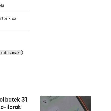
ola
rtorik ez
ixotasunak
oi batek 31
o-ilarak