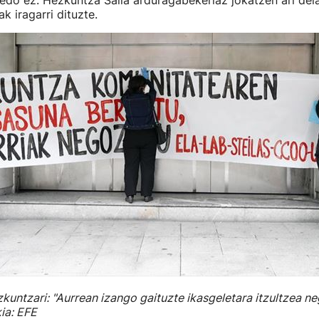
edo ez. Hezkuntza Saila arduragabekeriaz jokatzen ari dela
k iragarri dituzte.
kuntzari: "Aurrean izango gaituzte ikasgeletara itzultzea n
ia: EFE