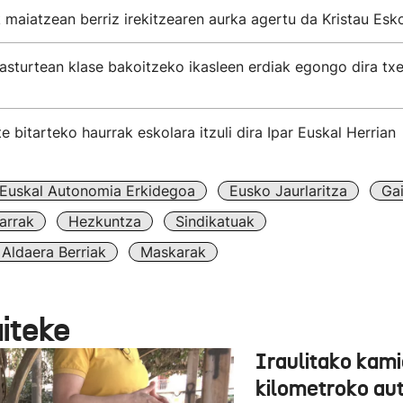
 maiatzean berriz irekitzearen aurka agertu da Kristau Esk
asturtean klase bakoitzeko ikasleen erdiak egongo dira txe
te bitarteko haurrak eskolara itzuli dira Ipar Euskal Herrian
Euskal Autonomia Erkidegoa
Eusko Jaurlaritza
Ga
arrak
Hezkuntza
Sindikatuak
Aldaera Berriak
Maskarak
aiteke
Iraulitako kami
kilometroko aut