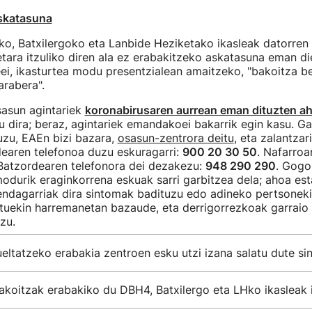
skatasuna
o, Batxilergoko eta Lanbide Heziketako ikasleak datorren 
etara itzuliko diren ala ez erabakitzeko askatasuna eman d
eei, ikasturtea modu presentzialean amaitzeko, "bakoitza b
arabera".
sasun agintariek
koronabirusaren aurrean eman dituzten a
 dira; beraz, agintariek emandakoei bakarrik egin kasu. Ga
uzu, EAEn bizi bazara,
osasun-zentrora deitu
, eta zalantzar
earen telefonoa duzu eskuragarri:
900 20 30 50
. Nafarroa
 Batzordearen telefonora dei dezakezu:
948 290 290
. Gogo
durik eraginkorrena eskuak sarri garbitzea dela; ahoa est
dagarriak dira sintomak badituzu edo adineko pertsonek
uekin harremanetan bazaude, eta derrigorrezkoak garraio 
zu.
eltatzeko erabakia zentroen esku utzi izana salatu dute si
akoitzak erabakiko du DBH4, Batxilergo eta LHko ikasleak i