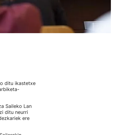
o ditu ikastetxe
arbiketa-
za Saileko Lan
 ditu neurri
dezkariek ere