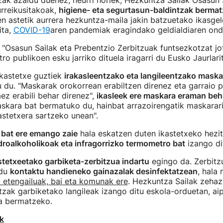
zak azaldu duenez, neurri horiek, Hezkuntza Sailak Osasun 
rreikusitakoak,
higiene- eta segurtasun-baldintzak berma
en astetik aurrera hezkuntza-maila jakin batzuetako ikasgel
ita,
COVID-19
aren pandemiak eragindako geldialdiaren ond
 "Osasun Sailak eta Prebentzio Zerbitzuak funtsezkotzat jo
ro publikoen esku jarriko dituela iragarri du Eusko Jaurlari
ikastetxe guztiek
irakasleentzako eta langileentzako maska
u du. "Maskarak orokorrean erabiltzen direnez eta garraio p
aez erabili behar direnez",
ikasleek ere maskara eraman beh
skara bat bermatuko du, hainbat arrazoirengatik maskarar
kastetxera sartzeko unean".
 bat ere emango zaie
hala eskatzen duten ikastetxeko hezitz
droalkoholikoak eta infragorrizko termometro bat
izango di
stetxeetako garbiketa-zerbitzua indartu
egingo da. Zerbitzu
 du
kontaktu handieneko gainazalak desinfektatzean
, hala
 etengailuak, bai eta komunak ere
. Hezkuntza Sailak zehaz
tzak garbiketako langileak izango ditu eskola-orduetan, ai
a bermatzeko.
k