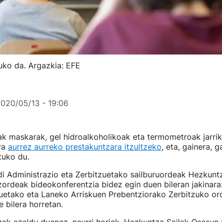
uko da. Argazkia: EFE
020/05/13 - 19:06
k maskarak, gel hidroalkoholikoak eta termometroak jarrik
ra
aurrez aurreko prestakuntzara itzultzeko
, eta, gainera, g
tuko du.
i Administrazio eta Zerbitzuetako sailburuordeak Hezkunt
rdeak bideokonferentzia bidez egin duen bileran jakinarazi
tuetako eta Laneko Arriskuen Prebentziorako Zerbitzuko or
e bilera horretan.