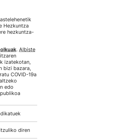
astelehenetik
ie Hezkuntza
ere hezkuntza-
holkuak
.
Albiste
itzaren
ik izatekotan,
n bizi bazara,
ratu COVID-19a
altzeko
in edo
publikoa
ndikatuek
tzuliko diren