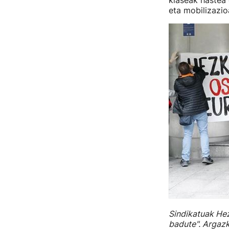
klaseak hastea 
eta mobilizazioa
Sindikatuak Hez
badute". Argazk