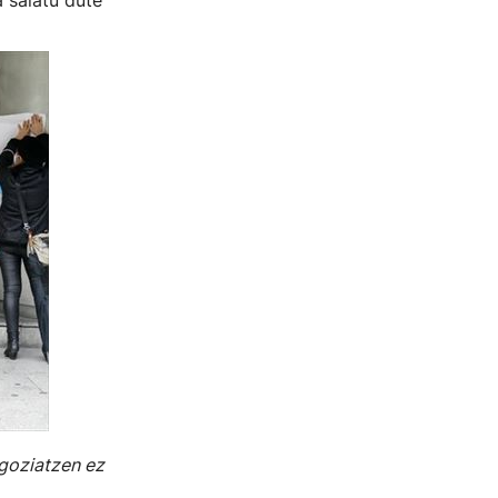
 salatu dute
egoziatzen ez