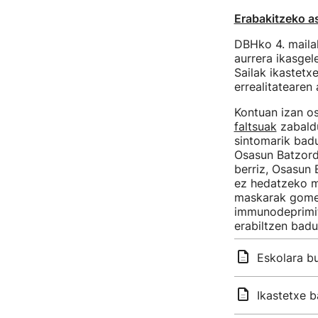
Erabakitzeko a
DBHko 4. mailak
aurrera ikasgel
Sailak ikastetx
errealitatearen 
Kontuan izan o
faltsuak
zabaldu
sintomarik bad
Osasun Batzord
berriz, Osasun
ez hedatzeko mo
maskarak gomen
immunodeprimit
erabiltzen badu
Eskolara bu
Ikastetxe b