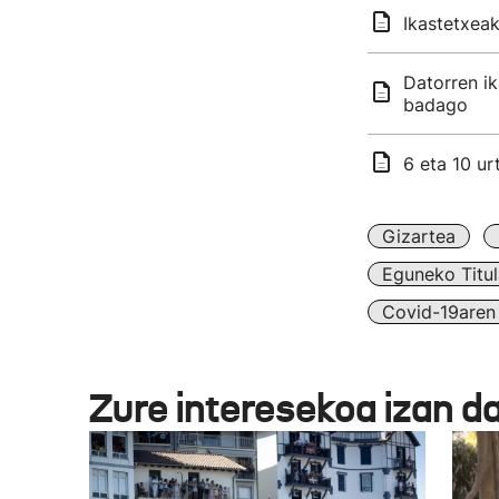
Ikastetxeak
Datorren ik
badago
6 eta 10 ur
Gizartea
Eguneko Titul
Covid-19aren 
Zure interesekoa izan d