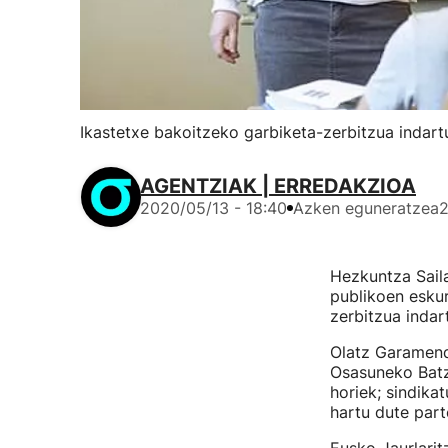
Ikastetxe bakoitzeko garbiketa-zerbitzua indart
AGENTZIAK | ERREDAKZIOA
2020/05/13 - 18:40
Azken eguneratzea
2
Hezkuntza Saila
publikoen esku
zerbitzua indar
Olatz Garamend
Osasuneko Batzo
horiek; sindika
hartu dute part