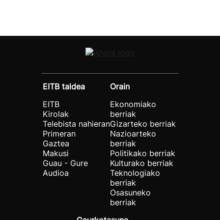
EITB taldea
Orain
EITB
Ekonomiako
Kirolak
berriak
Telebista nahieran
Gizarteko berriak
Primeran
Nazioarteko
Gaztea
berriak
Makusi
Politikako berriak
Guau - Gure
Kulturako berriak
Audioa
Teknologiako
berriak
Osasuneko
berriak