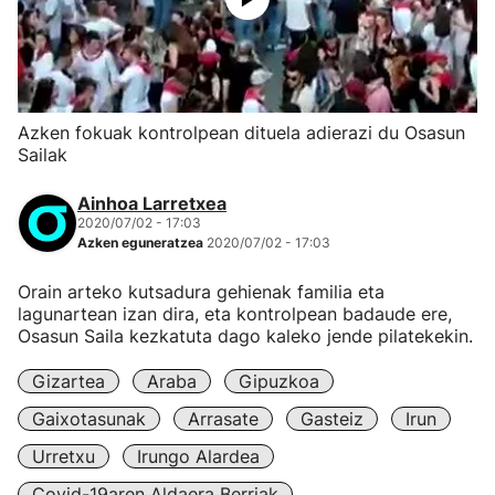
Azken fokuak kontrolpean dituela adierazi du Osasun
Sailak
Ainhoa Larretxea
2020/07/02 - 17:03
Azken eguneratzea
2020/07/02 - 17:03
Orain arteko kutsadura gehienak familia eta
lagunartean izan dira, eta kontrolpean badaude ere,
Osasun Saila kezkatuta dago kaleko jende pilatekekin.
Gizartea
Araba
Gipuzkoa
Gaixotasunak
Arrasate
Gasteiz
Irun
Urretxu
Irungo Alardea
Covid-19aren Aldaera Berriak