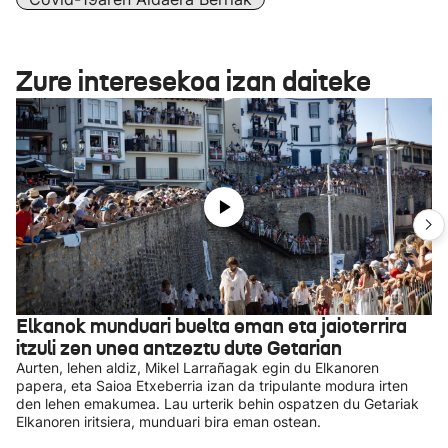
Zure interesekoa izan daiteke
Elkanok munduari buelta eman eta jaioterrira
itzuli zen unea antzeztu dute Getarian
Aurten, lehen aldiz, Mikel Larrañagak egin du Elkanoren
papera, eta Saioa Etxeberria izan da tripulante modura irten
den lehen emakumea. Lau urterik behin ospatzen du Getariak
Elkanoren iritsiera, munduari bira eman ostean.