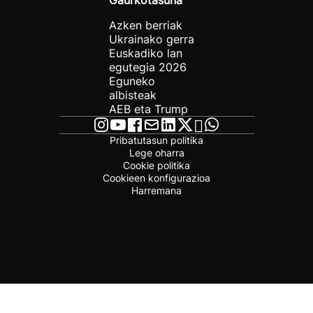
Gaurkotasuna
Azken berriak
Ukrainako gerra
Euskadiko lan
egutegia 2026
Eguneko
albisteak
AEB eta Trump
Pribatutasun politika
Lege oharra
Cookie politika
Cookieen konfigurazioa
Harremana