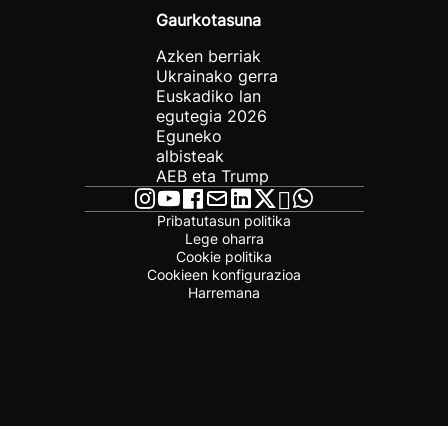
Gaurkotasuna
Azken berriak
Ukrainako gerra
Euskadiko lan
egutegia 2026
Eguneko
albisteak
AEB eta Trump
Pribatutasun politika
Lege oharra
Cookie politika
Cookieen konfigurazioa
Harremana