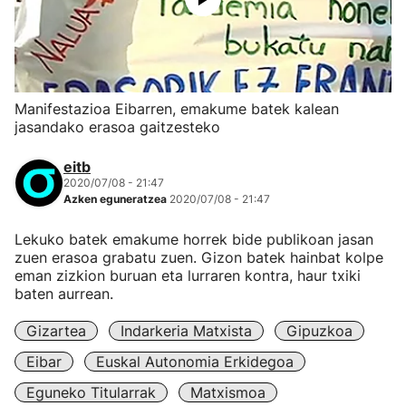
Manifestazioa Eibarren, emakume batek kalean
jasandako erasoa gaitzesteko
eitb
2020/07/08 - 21:47
Azken eguneratzea
2020/07/08 - 21:47
Lekuko batek emakume horrek bide publikoan jasan
zuen erasoa grabatu zuen. Gizon batek hainbat kolpe
eman zizkion buruan eta lurraren kontra, haur txiki
baten aurrean.
Gizartea
Indarkeria Matxista
Gipuzkoa
Eibar
Euskal Autonomia Erkidegoa
Eguneko Titularrak
Matxismoa