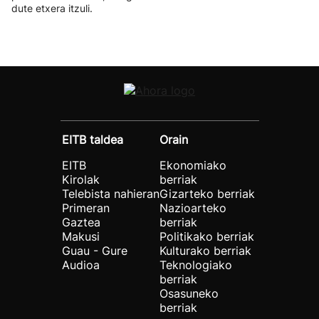
dute etxera itzuli.
EITB taldea
Orain
EITB
Ekonomiako
Kirolak
berriak
Telebista nahieran
Gizarteko berriak
Primeran
Nazioarteko
Gaztea
berriak
Makusi
Politikako berriak
Guau - Gure
Kulturako berriak
Audioa
Teknologiako
berriak
Osasuneko
berriak