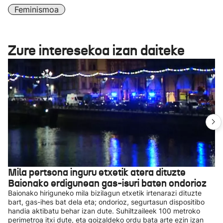
Feminismoa
Zure interesekoa izan daiteke
Mila pertsona inguru etxetik atera dituzte
Baionako erdigunean gas-isuri baten ondorioz
Baionako hiriguneko mila bizilagun etxetik irtenarazi dituzte
bart, gas-ihes bat dela eta; ondorioz, segurtasun dispositibo
handia aktibatu behar izan dute. Suhiltzaileek 100 metroko
perimetroa itxi dute, eta goizaldeko ordu bata arte ezin izan