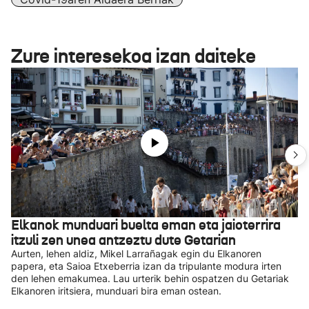
Zure interesekoa izan daiteke
Elkanok munduari buelta eman eta jaioterrira
itzuli zen unea antzeztu dute Getarian
Aurten, lehen aldiz, Mikel Larrañagak egin du Elkanoren
papera, eta Saioa Etxeberria izan da tripulante modura irten
den lehen emakumea. Lau urterik behin ospatzen du Getariak
Elkanoren iritsiera, munduari bira eman ostean.