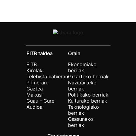
EITB taldea
Orain
EITB
Ekonomiako
Kirolak
berriak
Telebista nahieran
Gizarteko berriak
Primeran
Nazioarteko
Gaztea
berriak
Makusi
Politikako berriak
Guau - Gure
Kulturako berriak
Audioa
Teknologiako
berriak
Osasuneko
berriak