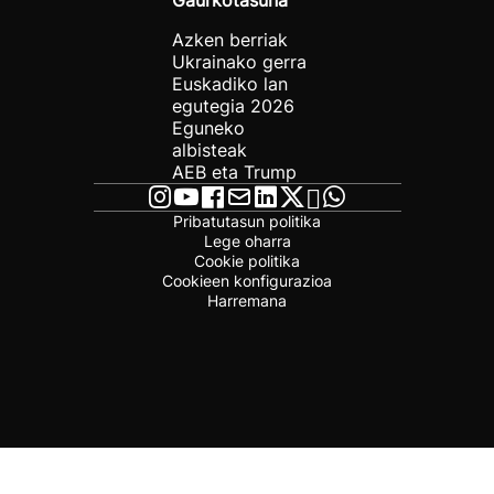
Gaurkotasuna
Azken berriak
Ukrainako gerra
Euskadiko lan
egutegia 2026
Eguneko
albisteak
AEB eta Trump
Pribatutasun politika
Lege oharra
Cookie politika
Cookieen konfigurazioa
Harremana