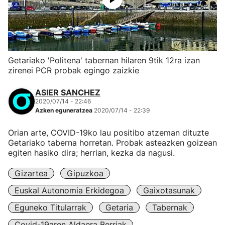
Getariako 'Politena' tabernan hilaren 9tik 12ra izan
zirenei PCR probak egingo zaizkie
ASIER SANCHEZ
2020/07/14 - 22:46
Azken eguneratzea
2020/07/14 - 22:39
Orian arte, COVID-19ko lau positibo atzeman dituzte
Getariako taberna horretan. Probak asteazken goizean
egiten hasiko dira; herrian, kezka da nagusi.
Gizartea
Gipuzkoa
Euskal Autonomia Erkidegoa
Gaixotasunak
Eguneko Titularrak
Getaria
Tabernak
Covid-19aren Aldaera Berriak