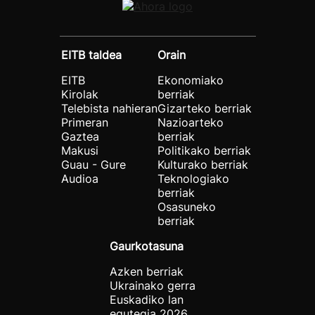
EITB taldea
Orain
EITB
Ekonomiako
Kirolak
berriak
Telebista nahieran
Gizarteko berriak
Primeran
Nazioarteko
Gaztea
berriak
Makusi
Politikako berriak
Guau - Gure
Kulturako berriak
Audioa
Teknologiako
berriak
Osasuneko
berriak
Gaurkotasuna
Azken berriak
Ukrainako gerra
Euskadiko lan
egutegia 2026