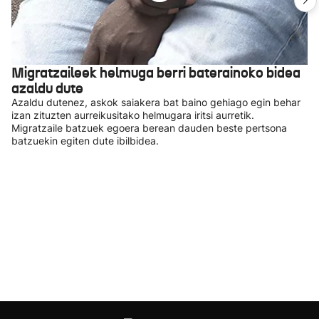
Migratzaileek helmuga berri baterainoko bidea
azaldu dute
Azaldu dutenez, askok saiakera bat baino gehiago egin behar
izan zituzten aurreikusitako helmugara iritsi aurretik.
Migratzaile batzuek egoera berean dauden beste pertsona
batzuekin egiten dute ibilbidea.