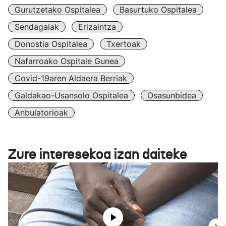
Gurutzetako Ospitalea
Basurtuko Ospitalea
Sendagaiak
Erizaintza
Donostia Ospitalea
Txertoak
Nafarroako Ospitale Gunea
Covid-19aren Aldaera Berriak
Galdakao-Usansolo Ospitalea
Osasunbidea
Anbulatorioak
Zure interesekoa izan daiteke