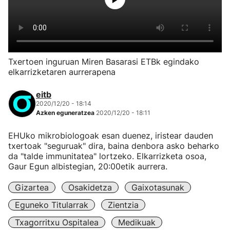
Txertoen inguruan Miren Basarasi ETBk egindako
elkarrizketaren aurrerapena
eitb
2020/12/20 - 18:14
Azken eguneratzea
2020/12/20 - 18:11
EHUko mikrobiologoak esan duenez, iristear dauden
txertoak "seguruak" dira, baina denbora asko beharko
da "talde immunitatea" lortzeko. Elkarrizketa osoa,
Gaur Egun albistegian, 20:00etik aurrera.
Gizartea
Osakidetza
Gaixotasunak
Eguneko Titularrak
Zientzia
Txagorritxu Ospitalea
Medikuak