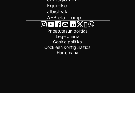
Eguneko
albisteak
AEB eta Trump
Pribatutasun politika
Lege oharra
Cookie politika
Cookieen konfigurazioa
Harremana