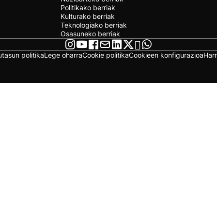
Politikako berriak
Kulturako berriak
Teknologiako berriak
Osasuneko berriak
utasun politika
Lege oharra
Cookie politika
Cookieen konfigurazioa
Har