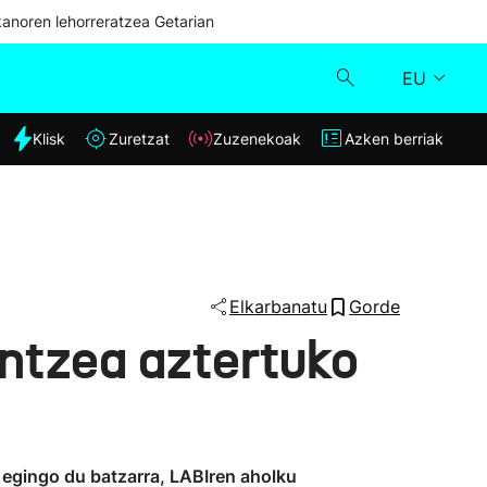
kanoren lehorreratzea Getarian
EU
dia
Klisk
Zuretzat
Zuzenekoak
Azken berriak
Klisk
Zuzenekoak
Zuretzat
Elkarbanatu
Gorde
ntzea aztertuko
Azken berriak
n egingo du batzarra, LABIren aholku