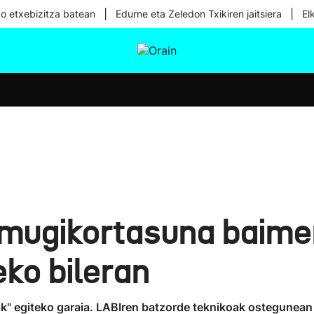
|
|
ko etxebizitza batean
Edurne eta Zeledon Txikiren jaitsiera
El
tura
Ikusmiran
Egural
Osasuna
Teknologia
 mugikortasuna baime
eko bileran
iak" egiteko garaia. LABIren batzorde teknikoak ostegunea