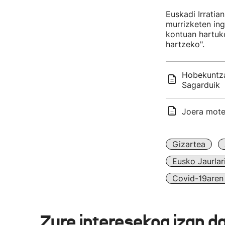
Euskadi Irratia
murrizketen ing
kontuan hartuko
hartzeko".
Hobekuntzak
Sagarduik
Joera motel
Gizartea
Eusko Jaurlar
Covid-19aren 
Zure interesekoa izan d