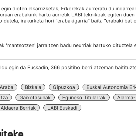
n egin dioten elkarrizketak, Erkorekak aurreratu du indarre
uruan erabakirik hartu aurretik LABI teknikoak egiten duen 
 dutela, irakurketa hori "erabakigarria" baita "erabaki bat 
 'mantsotzen' jarraitzen badu neurriak hartuko dituztela 
du egin da Euskadin, 366 positibo berri atzeman baitituzt
Araba
Bizkaia
Gipuzkoa
Euskal Autonomia Er
itza
Gaixotasunak
Eguneko Titularrak
Alarma-
Aldaera Berriak
LABI Euskadi
aiteke