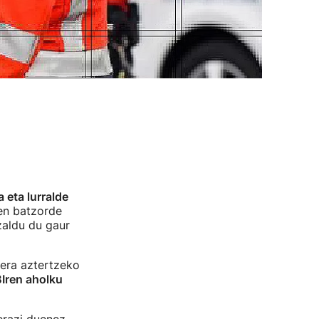
a eta lurralde
en batzorde
azaldu du gaur
era aztertzeko
Iren aholku