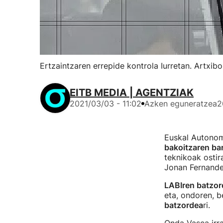
Ertzaintzaren errepide kontrola Iurretan. Artxib
EITB MEDIA | AGENTZIAK
2021/03/03 - 11:02
Azken eguneratzea
2
Euskal Autonom
bakoitzaren ba
teknikoak ostira
Jonan Fernande
LABIren batzor
eta, ondoren, 
batzordea
ri.