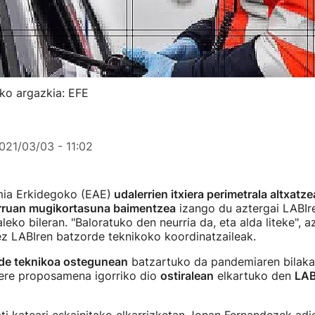
oko argazkia: EFE
021/03/03 - 11:02
ia Erkidegoko (EAE)
udalerrien itxiera perimetrala altxatze
rruan mugikortasuna baimentzea
izango du aztergai LABIr
leko bileran. "Baloratuko den neurria da, eta alda liteke", 
z LABIren batzorde teknikoko koordinatzaileak.
de teknikoa ostegunean
batzartuko da pandemiaren bilaka
bere proposamena igorriko dio
ostiralean
elkartuko den
LAB