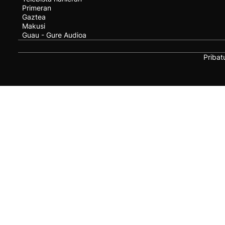
Primeran
Gaztea
Makusi
Guau - Gure Audioa
Pribat