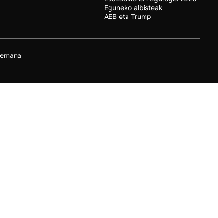
Eguneko albisteak
AEB eta Trump
remana