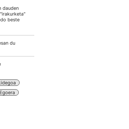
an dauden
"irakurketa"
edo beste
esan du
e
kidegoa
Egoera