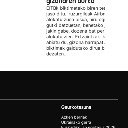
gizonaren aurka
EITBk biktimetako biren testigantzak
jaso ditu. Iruzurgileak Airbnb bidez
alokatu zuen pisua, hiru egunez. Ordu
gutxi batzuetan, benetako jabeak eze
jakin gabe, dozena bat pertsonari
alokatu zien. Ertzaintzak ikerketa
abiatu du, gizona harrapatu eta
biktimek galdutako dirua berreskura
dezaten.
Gaurkotasuna
Azken berriak
Ukrainako gerra
Euskadiko lan egutegia 2026