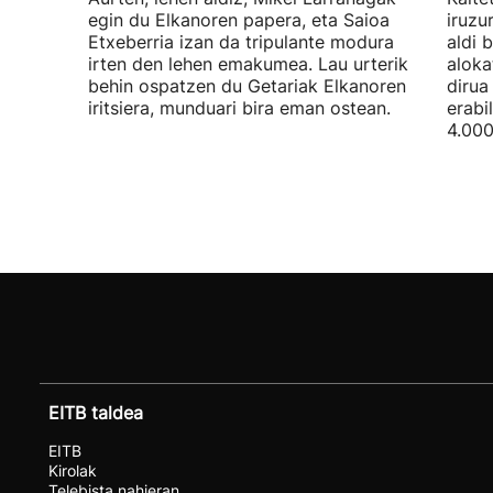
egin du Elkanoren papera, eta Saioa
iruzu
Etxeberria izan da tripulante modura
aldi 
irten den lehen emakumea. Lau urterik
aloka
behin ospatzen du Getariak Elkanoren
dirua
iritsiera, munduari bira eman ostean.
erabi
4.000
EITB taldea
EITB
Kirolak
Telebista nahieran