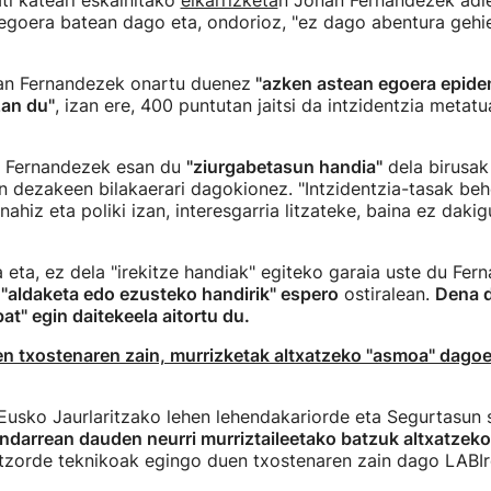
ti kateari eskainitako
elkarrizketa
n Jonan Fernandezek adie
egoera batean dago eta, ondorioz, "ez dago abentura gehi
an Fernandezek onartu duenez
"azken astean egoera epide
zan du"
, izan ere, 400 puntutan jaitsi da intzidentzia metatu
n Fernandezek esan du
"ziurgabetasun handia"
dela birusak
an dezakeen bilakaerari dagokionez. "Intzidentzia-tasak beh
 nahiz eta poliki izan, interesgarria litzateke, baina ez dakigu
a eta, ez dela "irekitze handiak" egiteko garaia uste du Fer
 "aldaketa edo ezusteko handirik" espero
ostiralean.
Dena 
at" egin daitekeela aitortu du.
n txostenaren zain, murrizketak altxatzeko "asmoa" dagoe
usko Jaurlaritzako lehen lehendakariorde eta Segurtasun 
ndarrean dauden neurri murriztaileetako batzuk altxatze
atzorde teknikoak egingo duen txostenaren zain dago LABIr