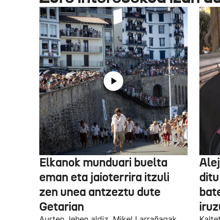
Elkanok munduari buelta
Ale
eman eta jaioterrira itzuli
ditu
zen unea antzeztu dute
bat
Getarian
iru
Aurten, lehen aldiz, Mikel Larrañagak
Kalte