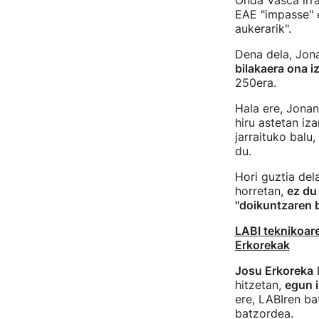
Onda Vasca irra
EAE "impasse" 
aukerarik".
Dena dela, Jon
bilakaera ona i
250era.
Hala ere, Jona
hiru astetan iz
jarraituko balu,
du.
Hori guztia del
horretan,
ez du
"doikuntzaren b
LABI teknikoare
Erkorekak
Josu Erkoreka
E
hitzetan,
egun i
ere, LABIren b
batzordea.