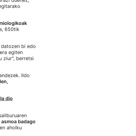
razi duenez,
egitarako
miologikoak
a, 650tik
 datozen bi edo
era egiten
 ziur", berretsi
nandezek. Ildo
den,
la dio
sailburuaren
ko asmoa badago
en aholku