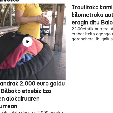
Iraulitako kami
kilometroko aut
eragin ditu Bai
22:00etatik aurrera, 
erabat itxita egongo 
gorabehera, ibilgailua
jandrak 2.000 euro galdu
 Bilboko etxebizitza
en alokairuaren
zurrean
tuak salatu duenez, 2.000 euroko