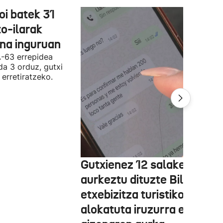
oi batek 31
o-ilarak
ona inguruan
A-63 errepidea
da 3 orduz, gutxi
 erretiratzeko.
Gutxienez 12 salaketa
aurkeztu dituzte Bilbon
etxebizitza turistiko bat
alokatuta iruzurra egin zue