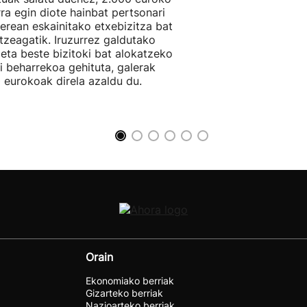
rra egin diote hainbat pertsonari
berean eskainitako etxebizitza bat
tzeagatik. Iruzurrez galdutako
 eta beste bizitoki bat alokatzeko
li beharrekoa gehituta, galerak
 eurokoak direla azaldu du.
Orain
Ekonomiako berriak
Gizarteko berriak
Nazioarteko berriak