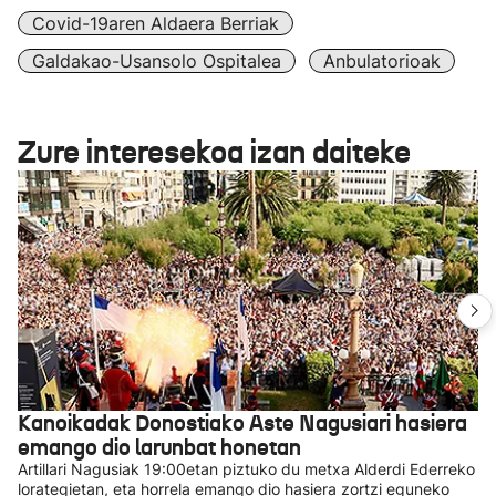
Covid-19aren Aldaera Berriak
Galdakao-Usansolo Ospitalea
Anbulatorioak
Zure interesekoa izan daiteke
Kanoikadak Donostiako Aste Nagusiari hasiera
emango dio larunbat honetan
Artillari Nagusiak 19:00etan piztuko du metxa Alderdi Ederreko
lorategietan, eta horrela emango dio hasiera zortzi eguneko