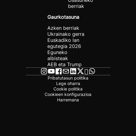
Osasuneko
berriak
Gaurkotasuna
Azken berriak
Ukrainako gerra
Euskadiko lan
egutegia 2026
Eguneko
albisteak
AEB eta Trump
Pribatutasun politika
Lege oharra
Cookie politika
Cookieen konfigurazioa
Harremana