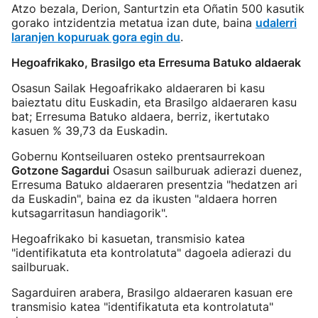
Atzo bezala, Derion, Santurtzin eta Oñatin 500 kasutik
gorako intzidentzia metatua izan dute, baina
udalerri
laranjen kopuruak gora egin du
.
Hegoafrikako, Brasilgo eta Erresuma Batuko aldaerak
Osasun Sailak Hegoafrikako aldaeraren bi kasu
baieztatu ditu Euskadin, eta Brasilgo aldaeraren kasu
bat; Erresuma Batuko aldaera, berriz, ikertutako
kasuen % 39,73 da Euskadin.
Gobernu Kontseiluaren osteko prentsaurrekoan
Gotzone Sagardui
Osasun sailburuak adierazi duenez,
Erresuma Batuko aldaeraren presentzia "hedatzen ari
da Euskadin", baina ez da ikusten "aldaera horren
kutsagarritasun handiagorik".
Hegoafrikako bi kasuetan, transmisio katea
"identifikatuta eta kontrolatuta" dagoela adierazi du
sailburuak.
Sagarduiren arabera, Brasilgo aldaeraren kasuan ere
transmisio katea "identifikatuta eta kontrolatuta"