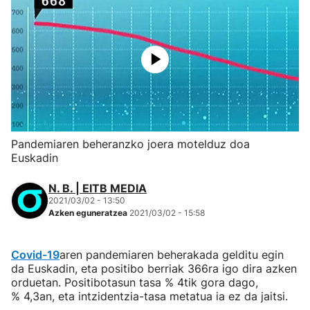
Pandemiaren beheranzko joera motelduz doa
Euskadin
N. B. | EITB MEDIA
2021/03/02 - 13:50
Azken eguneratzea
2021/03/02 - 15:58
Covid-19
aren pandemiaren beherakada gelditu egin
da Euskadin, eta positibo berriak 366ra igo dira azken
orduetan. Positibotasun tasa % 4tik gora dago,
% 4,3an, eta intzidentzia-tasa metatua ia ez da jaitsi.