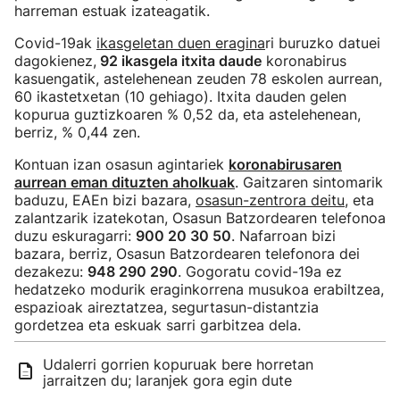
harreman estuak izateagatik.
Covid-19ak
ikasgeletan duen eragina
ri buruzko datuei
dagokienez,
92 ikasgela itxita daude
koronabirus
kasuengatik, astelehenean zeuden 78 eskolen aurrean,
60 ikastetxetan (10 gehiago). Itxita dauden gelen
kopurua guztizkoaren % 0,52 da, eta astelehenean,
berriz, % 0,44 zen.
Kontuan izan osasun agintariek
koronabirusaren
aurrean eman dituzten aholkuak
. Gaitzaren sintomarik
baduzu, EAEn bizi bazara,
osasun-zentrora deitu
, eta
zalantzarik izatekotan, Osasun Batzordearen telefonoa
duzu eskuragarri:
900 20 30 50
. Nafarroan bizi
bazara, berriz, Osasun Batzordearen telefonora dei
dezakezu:
948 290 290
. Gogoratu covid-19a ez
hedatzeko modurik eraginkorrena musukoa erabiltzea,
espazioak aireztatzea, segurtasun-distantzia
gordetzea eta eskuak sarri garbitzea dela.
Udalerri gorrien kopuruak bere horretan
jarraitzen du; laranjek gora egin dute