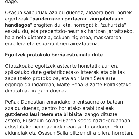
dago.
Osasun sailburuak azaldu duenez, aldaera berri horiek
agertzeak
"pandemiaren portaeran ziurgabetasun
handiagoa
" eragiten du, eta, horregatik, "zuhurtzia"
eskatu du, eta prebentzio-neurriak hartzen jarraitzeko,
hala nola distantzia, eskuen higienea, maskararen
erabilera eta espazio itxien aireztapena.
Egoitzek protokolo berria estreinatu dute
Gipuzkoako egoitzek astearte honetatik aurrera
aplikatuko dute geriatrikoetako irteerak eta bisitak
zabaltzeko protokoloa, eta apirilaren 5era arte
egongo da indarrean, Maite Peña Gizarte Politiketako
diputatuak iragarri duenez.
Peñak Donostian emandako prentsaurreko batean
azaldu duenez, zentro horietako erabiltzaileek
gutxienez lau irteera eta bi bisita
izango dituzte
astero, Euskadin covid-19aren koordinazio-organoan
adostutako neurriak indarrean sartu ondoren. Hiru
aldundiak eta Osasun Saila biltzen dira bilera horretan.