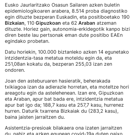
Eusko Jaurlaritzako Osasun Sailaren azken buletin
epidemiologikoaren arabera, 8.514 proba diagnostiko
egin dituzte bezperan Euskadin, eta positiboetako 190
Bizkaian
, 110
Gipuzkoan
eta 62
Araban
atzeman
dituzte. Horiez gain, autonomia-erkidegotik kanpo bizi
diren beste lau pertsonak eman dute positibo EAEn
egindako probetan.
Datu horiekin, 100.000 biztanleko azken 14 egunetako
intzidentzia-tasa metatua moteldu egin da, eta
251,08an kokatu da, bezperan 255,03 izan zen
ondoren.
Joan den asteburuaren hasieratik, beherakada
txikiagoa izan da adierazle horretan, eta moteltze hori
areagotu egin da astelehenean. Izan ere, Gipuzkoan
eta Araban, apur bat bada ere, intzidentzia metatua
apur bat igo da; 188,7 kasu eta 257,7 kasu, hurrenez
hurren. Daturik txarrena Bizkaiak du (283,2 kasu),
baina jaisten jarraitzen du.
Asistentzia-presioak bilakaera ona izaten jarraitzen
du, nahiz eta azken egunean covid-19a duten gaixo