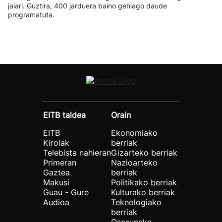
jaiari. Guztira, 400 jarduera baino gehiago daude
programatuta.
EITB taldea
Orain
EITB
Ekonomiako
Kirolak
berriak
Telebista nahieran
Gizarteko berriak
Primeran
Nazioarteko
Gaztea
berriak
Makusi
Politikako berriak
Guau - Gure
Kulturako berriak
Audioa
Teknologiako
berriak