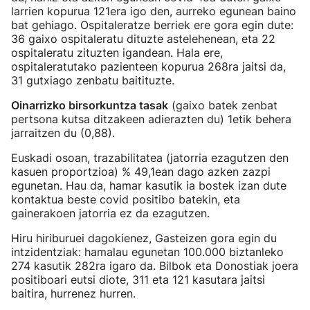
larrien kopurua 121era igo den, aurreko egunean baino
bat gehiago. Ospitaleratze berriek ere gora egin dute:
36 gaixo ospitaleratu dituzte astelehenean, eta 22
ospitaleratu zituzten igandean. Hala ere,
ospitaleratutako pazienteen kopurua 268ra jaitsi da,
31 gutxiago zenbatu baitituzte.
Oinarrizko birsorkuntza tasak
(gaixo batek zenbat
pertsona kutsa ditzakeen adierazten du) 1etik behera
jarraitzen du (0,88).
Euskadi osoan, trazabilitatea (jatorria ezagutzen den
kasuen proportzioa) % 49,1ean dago azken zazpi
egunetan. Hau da, hamar kasutik ia bostek izan dute
kontaktua beste covid positibo batekin, eta
gainerakoen jatorria ez da ezagutzen.
Hiru hiriburuei dagokienez, Gasteizen gora egin du
intzidentziak: hamalau egunetan 100.000 biztanleko
274 kasutik 282ra igaro da. Bilbok eta Donostiak joera
positiboari eutsi diote, 311 eta 121 kasutara jaitsi
baitira, hurrenez hurren.