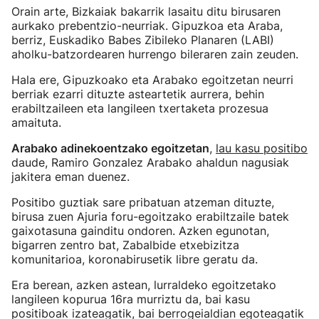
Orain arte, Bizkaiak bakarrik lasaitu ditu birusaren
aurkako prebentzio-neurriak. Gipuzkoa eta Araba,
berriz, Euskadiko Babes Zibileko Planaren (LABI)
aholku-batzordearen hurrengo bileraren zain zeuden.
Hala ere, Gipuzkoako eta Arabako egoitzetan neurri
berriak ezarri dituzte asteartetik aurrera, behin
erabiltzaileen eta langileen txertaketa prozesua
amaituta.
Arabako adinekoentzako egoitzetan
,
lau kasu positibo
daude, Ramiro Gonzalez Arabako ahaldun nagusiak
jakitera eman duenez.
Positibo guztiak sare pribatuan atzeman dituzte,
birusa zuen Ajuria foru-egoitzako erabiltzaile batek
gaixotasuna gainditu ondoren. Azken egunotan,
bigarren zentro bat, Zabalbide etxebizitza
komunitarioa, koronabirusetik libre geratu da.
Era berean, azken astean, lurraldeko egoitzetako
langileen kopurua 16ra murriztu da, bai kasu
positiboak izateagatik, bai berrogeialdian egoteagatik