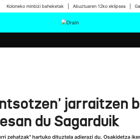
|
|
Koloneko minbizi baheketak
Abuztuaren 12ko eklipsea
Ga
tura
Ikusmiran
Egural
Osasuna
Teknologia
tsotzen' jarraitzen b
 esan du Sagarduik
ri zehatzak" hartuko dituztela adierazi du. Osakidetza iker