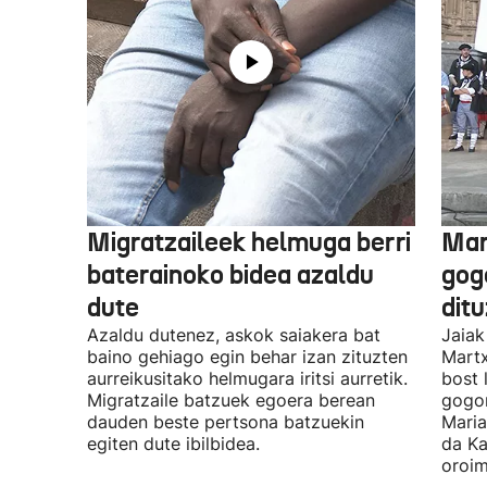
Migratzaileek helmuga berri
Mar
baterainoko bidea azaldu
gogo
dute
dit
Azaldu dutenez, askok saiakera bat
Jaiak
baino gehiago egin behar izan zituzten
Martx
aurreikusitako helmugara iritsi aurretik.
bost 
Migratzaile batzuek egoera berean
gogor
dauden beste pertsona batzuekin
Maria
egiten dute ibilbidea.
da Ka
oroim