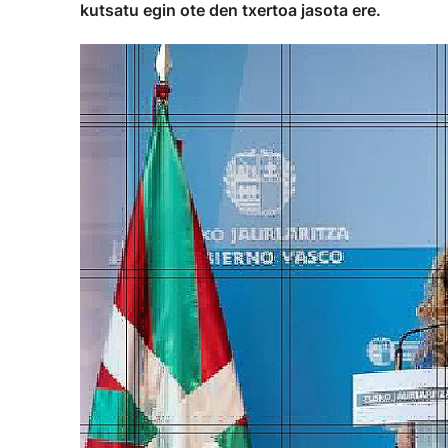
kutsatu egin ote den txertoa jasota ere.