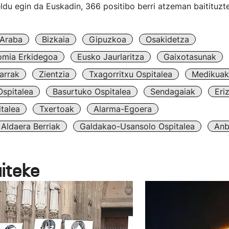
du egin da Euskadin, 366 positibo berri atzeman baitituzt
Araba
Bizkaia
Gipuzkoa
Osakidetza
omia Erkidegoa
Eusko Jaurlaritza
Gaixotasunak
arrak
Zientzia
Txagorritxu Ospitalea
Medikuak
spitalea
Basurtuko Ospitalea
Sendagaiak
Eri
talea
Txertoak
Alarma-Egoera
Aldaera Berriak
Galdakao-Usansolo Ospitalea
Anb
aiteke