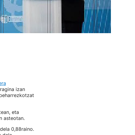
era
ragina izan
 beharrezkotzat
tean, eta
n asteotan.
dela 0,88raino.