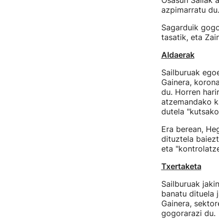
Osasun Sailak a
azpimarratu du
Sagarduik gogo
tasatik, eta Za
Aldaerak
Sailburuak egoe
Gainera, korona
du. Horren harir
atzemandako ka
dutela "kutsak
Era berean, Heg
dituztela baiez
eta "kontrolatz
Txertaketa
Sailburuak jaki
banatu dituela 
Gainera, sektor
gogorarazi du.