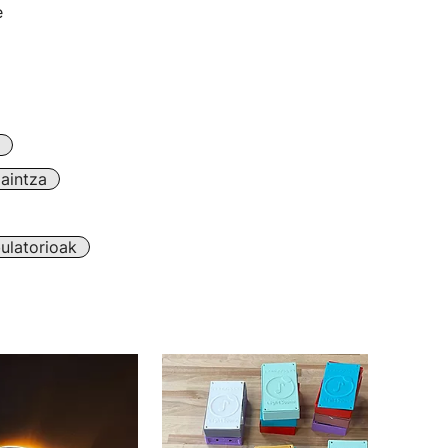
e
zaintza
ulatorioak