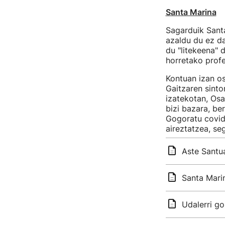
Santa Marina
Sagarduik Santa
azaldu du ez da
du "litekeena" 
horretako profe
Kontuan izan o
Gaitzaren sint
izatekotan, Os
bizi bazara, be
Gogoratu covid
aireztatzea, se
Aste Santua
Santa Marin
Udalerri go