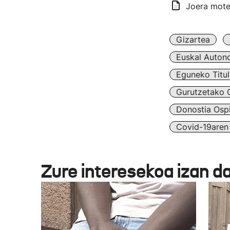
Joera motel
Gizartea
Euskal Auton
Eguneko Titul
Gurutzetako O
Donostia Ospi
Covid-19aren 
Zure interesekoa izan d