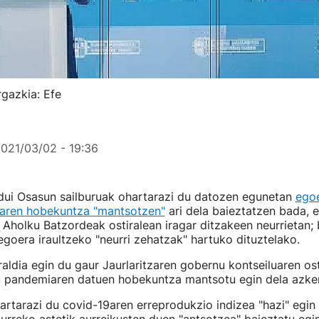
rgazkia: Efe
021/03/02 - 19:36
ui Osasun sailburuak ohartarazi du datozen egunetan
ego
aren hobekuntza "mantsotzen"
ari dela baieztatzen bada, e
Aholku Batzordeak ostiralean iragar ditzakeen neurrietan;
egoera iraultzeko "neurri zehatzak" hartuko dituztelako.
aldia egin du gaur Jaurlaritzaren gobernu kontseiluaren os
du pandemiaren datuen hobekuntza mantsotu egin dela azke
hartarazi du covid-19aren erreprodukzio indizea "hazi" egin 