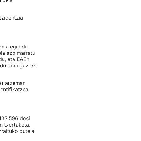
n dela
tzidentzia
eia egin du.
ela azpimarratu
 du, eta EAEn
 du oraingoz ez
bat atzeman
entifikatzea"
 133.596 dosi
n txertaketa.
rraituko dutela