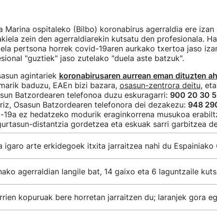
 Marina ospitaleko (Bilbo) koronabirus agerraldia ere izan 
kiela zein den agerraldiarekin kutsatu den profesionala. Hal
dela pertsona horrek covid-19aren aurkako txertoa jaso iza
sional "guztiek" jaso zutelako "duela aste batzuk".
sasun agintariek
koronabirusaren aurrean eman dituzten a
omarik baduzu, EAEn bizi bazara,
osasun-zentrora deitu
, et
asun Batzordearen telefonoa duzu eskuragarri:
900 20 30 
rriz, Osasun Batzordearen telefonora dei dezakezu:
948 29
-19a ez hedatzeko modurik eraginkorrena musukoa erabilt
gurtasun-distantzia gordetzea eta eskuak sarri garbitzea de
 igaro arte erkidegoek itxita jarraitzea nahi du Espainiak
ako agerraldian langile bat, 14 gaixo eta 6 laguntzaile kuts
rrien kopuruak bere horretan jarraitzen du; laranjek gora eg