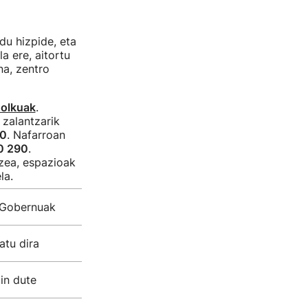
du hizpide, eta
a ere, aitortu
na, zentro
holkuak
.
a zalantzarik
50
. Nafarroan
0 290
.
zea, espazioak
la.
o Gobernuak
atu dira
in dute