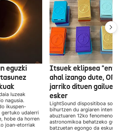
n eguzki
Itsuek eklipsea "entzun"
rtasunez
ahal izango dute, ONCEk
lkuak
jarriko dituen gailue batzue
daia luzeak
esker
o nagusia.
LightSound dispositiboa soinu
edo ikuspen-
bihurtzen du argiaren intentsitatea, e
 gertuko udalerri
abuztuaren 12ko fenomeno
e, hobe da horren
astronomikoa behatzeko gune
ko joan-etorriak
batzuetan egongo da eskuragarri.