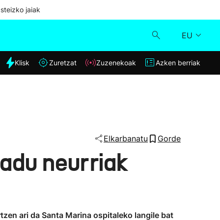
steizko jaiak
EU
dia
Klisk
Zuretzat
Zuzenekoak
Azken berriak
Klisk
Zuzenekoak
Zuretzat
Elkarbanatu
Gorde
adu neurriak
Azken berriak
tzen ari da Santa Marina ospitaleko langile bat