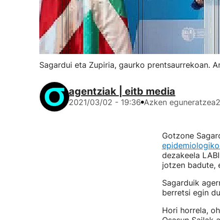
Sagardui eta Zupiria, gaurko prentsaurrekoan. A
agentziak | eitb media
2021/03/02 - 19:36
Azken eguneratzea
2
Gotzone Sagard
epidemiologiko
dezakeela LABI 
jotzen badute, 
Sagarduik agerr
berretsi egin 
Hori horrela, o