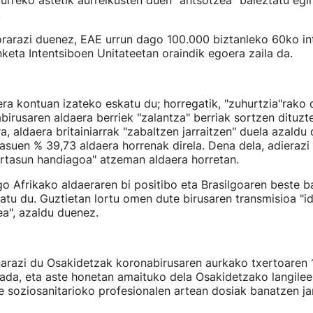
urreko astetik aurreikusten duen "antsotzea" baieztatu egi
.
rarazi duenez, EAE urrun dago 100.000 biztanleko 60ko in
inketa Intentsiboen Unitateetan oraindik egoera zaila da.
ra kontuan izateko eskatu du; horregatik, "zuhurtzia"rako d
birusaren aldaera berriek "zalantza" berriak sortzen dituzt
a, aldaera britainiarrak "zabaltzen jarraitzen" duela azaldu
suen % 39,73 aldaera horrenak direla. Dena dela, adierazi
ortasun handiagoa" atzeman aldaera horretan.
o Afrikako aldaeraren bi positibo eta Brasilgoaren beste 
tatu du. Guztietan lortu omen dute birusaren transmisioa "id
ea", azaldu duenez.
narazi du Osakidetzak koronabirusaren aurkako txertoaren
jada, eta aste honetan amaituko dela Osakidetzako langilee
e soziosanitarioko profesionalen artean dosiak banatzen ja