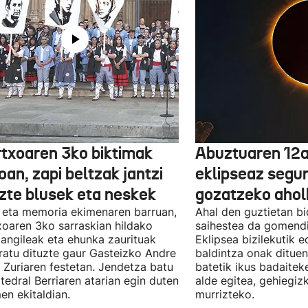
txoaren 3ko biktimak
Abuztuaren 12a
an, zapi beltzak jantzi
eklipseaz segu
uzte blusek eta neskek
gozatzeko aho
 eta memoria ekimenaren barruan,
Ahal den guztietan bi
oaren 3ko sarraskian hildako
saihestea da gomendi
langileak eta ehunka zaurituak
Eklipsea bizilekutik 
atu dituzte gaur Gasteizko Andre
baldintza onak dituen
 Zuriaren festetan. Jendetza batu
batetik ikus badaitek
tedral Berriaren atarian egin duten
alde egitea, gehiegiz
en ekitaldian.
murrizteko.