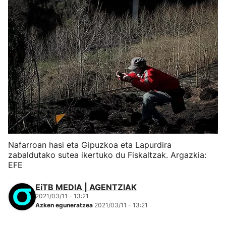
Nafarroan hasi eta Gipuzkoa eta Lapurdira
zabaldutako sutea ikertuko du Fiskaltzak. Argazkia:
EFE
EiTB MEDIA | AGENTZIAK
2021/03/11 - 13:21
Azken eguneratzea
2021/03/11 - 13:21