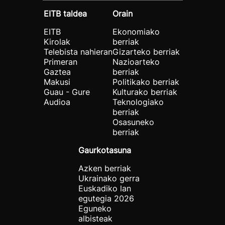
EITB taldea
Orain
EITB
Ekonomiako
Kirolak
berriak
Telebista nahieran
Gizarteko berriak
Primeran
Nazioarteko
Gaztea
berriak
Makusi
Politikako berriak
Guau - Gure
Kulturako berriak
Audioa
Teknologiako
berriak
Osasuneko
berriak
Gaurkotasuna
Azken berriak
Ukrainako gerra
Euskadiko lan
egutegia 2026
Eguneko
albisteak