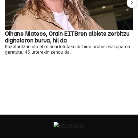
Oihane Mateos, Orain EITBren albiste zerbitzu
digitalaren burua, hil da
Kazetaritzari eta etxe honi lotutako ibilbide profesional oparoa
garatuta, 45 urterekin zendu da.