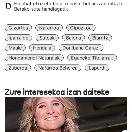
Hainbat etxe eta baserri hustu behar izan dituzte
Berako sute handiagatik
Gizartea
Nafarroa
Gipuzkoa
Iparralde
Suteak
Baiona
Biarritz
Maule
Hendaia
Donibane Garazi
Hondamendi Naturalak
Eguneko Titularrak
Zuberoa
Nafarroa Beherea
Lapurdi
Zure interesekoa izan daiteke