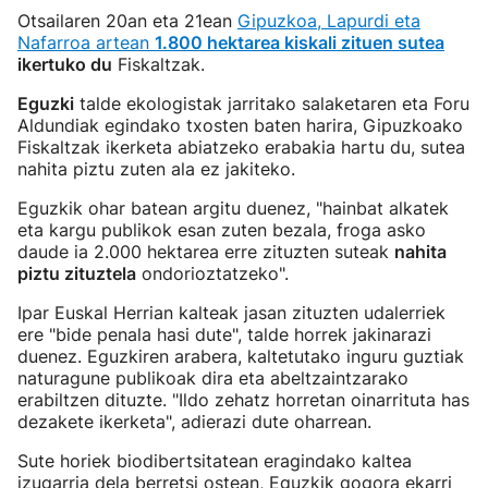
Otsailaren 20an eta 21ean
Gipuzkoa, Lapurdi eta
Nafarroa artean
1.800 hektarea kiskali zituen sutea
ikertuko du
Fiskaltzak.
Eguzki
talde ekologistak jarritako salaketaren eta Foru
Aldundiak egindako txosten baten harira, Gipuzkoako
Fiskaltzak ikerketa abiatzeko erabakia hartu du, sutea
nahita piztu zuten ala ez jakiteko.
Eguzkik ohar batean argitu duenez, "hainbat alkatek
eta kargu publikok esan zuten bezala, froga asko
daude ia 2.000 hektarea erre zituzten suteak
nahita
piztu zituztela
ondorioztatzeko".
Ipar Euskal Herrian kalteak jasan zituzten udalerriek
ere "bide penala hasi dute", talde horrek jakinarazi
duenez. Eguzkiren arabera, kaltetutako inguru guztiak
naturagune publikoak dira eta abeltzaintzarako
erabiltzen dituzte. "Ildo zehatz horretan oinarrituta has
dezakete ikerketa", adierazi dute oharrean.
Sute horiek biodibertsitatean eragindako kaltea
izugarria dela berretsi ostean, Eguzkik gogora ekarri