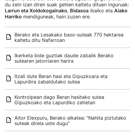
du zein izan diren suak gehien kaltetu dituen inguruak:
Larrun eta Xoldokogainako
,
Bidasoa
ibaiko eta
Aiako
Harriko
mendiguneak, hain zuzen ere.
Berako eta Lesakako baso-suteak 770 hektarea
kaltetu ditu Nafarroan
Ikerketa bide guztiak daude zabalik Berako
sutearen jatorriaren harira
Itzali dute Beran hasi eta Gipuzkoara eta
Lapurdira zabaldutako sutea
Kontrolpean dago Beran hasitako sutea
Gipuzkoako eta Lapurdiko zatietan
Aitor Elexpuru, Berako alkatea: "Nahita piztutako
suteak direla uste dugu"