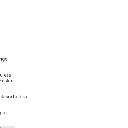
ungo
du eta
 Eusko
ak sortu dira.
ipuz.