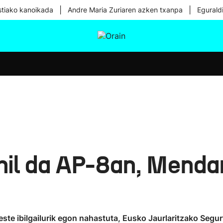
|
|
tiako kanoikada
Andre Maria Zuriaren azken txanpa
Egurald
tura
Ikusmiran
Egural
Osasuna
Teknologia
 hil da AP-8an, Menda
beste ibilgailurik egon nahastuta, Eusko Jaurlaritzako Segurt