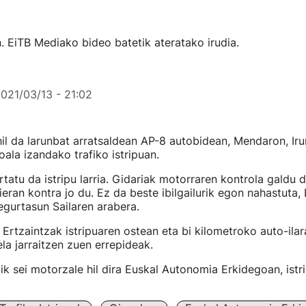
 EiTB Mediako bideo batetik ateratako irudia.
021/03/13 - 21:02
il da larunbat arratsaldean AP-8 autobidean, Mendaron, Ir
ala izandako trafiko istripuan.
rtatu da istripu larria. Gidariak motorraren kontrola galdu 
eran kontra jo du. Ez da beste ibilgailurik egon nahastuta,
egurtasun Sailaren arabera.
u Ertzaintzak istripuaren ostean eta bi kilometroko auto-ilar
la jarraitzen zuen errepideak.
ik sei motorzale hil dira Euskal Autonomia Erkidegoan, istr