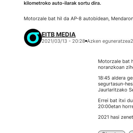
kilometroko auto-ilarak sortu dira.
Motorzale bat hil da AP-8 autobidean, Mendaron.
EITB MEDIA
2021/03/13 - 20:28
Azken eguneratzea
2
Motorzale bat h
noranzkoan ziho
18:45 aldera ge
segurtasun-hesi
Jaurlaritzako S
Errei bat itxi d
20:00etan horre
2021 hasi zenet