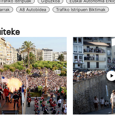
Trafiko Istripuak
Gipuzkoa
Euskal Autonomia Erki
arrak
A8 Autobidea
Trafiko Istripuen Biktimak
aiteke