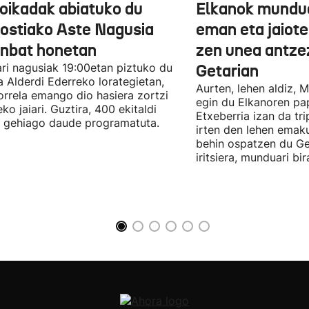
oikadak abiatuko du
Elkanok mundua
ostiako Aste Nagusia
eman eta jaioter
unbat honetan
zen unea antze
lari nagusiak 19:00etan piztuko du
Getarian
 Alderdi Ederreko lorategietan,
Aurten, lehen aldiz, 
orrela emango dio hasiera zortzi
egin du Elkanoren pa
ko jaiari. Guztira, 400 ekitaldi
Etxeberria izan da tr
 gehiago daude programatuta.
irten den lehen emak
behin ospatzen du Ge
iritsiera, munduari bi