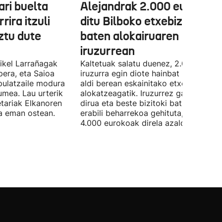
ri buelta
Alejandrak 2.000 euro gal
rira itzuli
ditu Bilboko etxebizitza
ztu dute
baten alokairuaren
iruzurrean
Mikel Larrañagak
Kaltetuak salatu duenez, 2.000 eurok
pera, eta Saioa
iruzurra egin diote hainbat pertsonari
ipulatzaile modura
aldi berean eskainitako etxebizitza b
umea. Lau urterik
alokatzeagatik. Iruzurrez galdutako
tariak Elkanoren
dirua eta beste bizitoki bat alokatze
ra eman ostean.
erabili beharrekoa gehituta, galerak
4.000 eurokoak direla azaldu du.