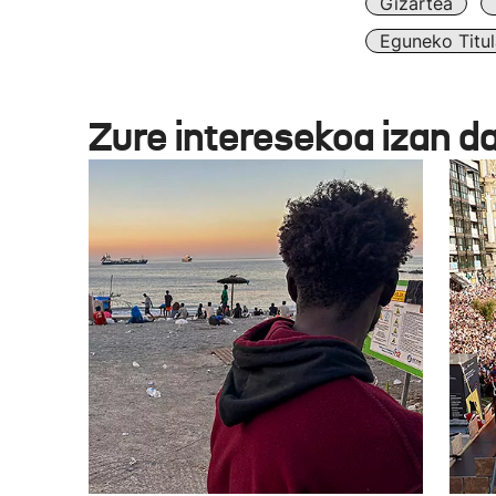
Gizartea
Eguneko Titul
Zure interesekoa izan d