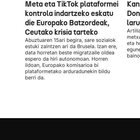
Meta eta TikTok plataformei
Kan
kontrola indartzeko eskatu
Don
die Europako Batzordeak,
lar
Ceutako krisia tarteko
Artil
metxa
Abuztuaren 15ari begira, sare sozialok
eta h
estuki zaintzen ari da Brusela. Izan ere,
egune
data horretan beste migratzaile oldea
baino
espero da hiri autonomoan. Horren
ildoan, Europako komisarioa bi
plataformetako arduradunekin bildu
berri da.