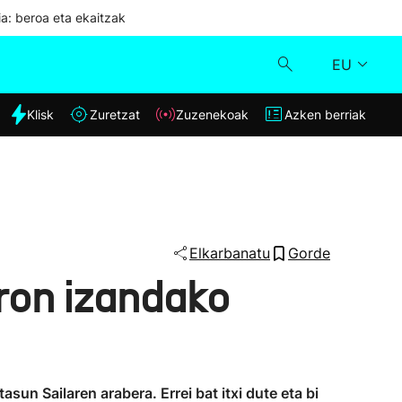
ia: beroa eta ekaitzak
EU
dia
Klisk
Zuretzat
Zuzenekoak
Azken berriak
Klisk
Zuzenekoak
Zuretzat
Elkarbanatu
Gorde
ron izandako
Azken berriak
asun Sailaren arabera. Errei bat itxi dute eta bi