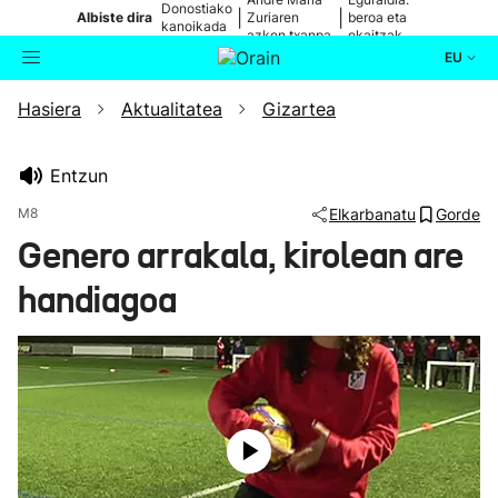
Donostiako
|
|
Albiste dira
Zuriaren
beroa eta
kanoikada
azken txanpa
ekaitzak
EU
Hasiera
Aktualitatea
Gizartea
Aktualitatea
Bilatzailea
Politika
Entzun
M8
Elkarbanatu
Gorde
Kultura
Genero arrakala, kirolean are
handiagoa
Ikusmiran
Eguraldia