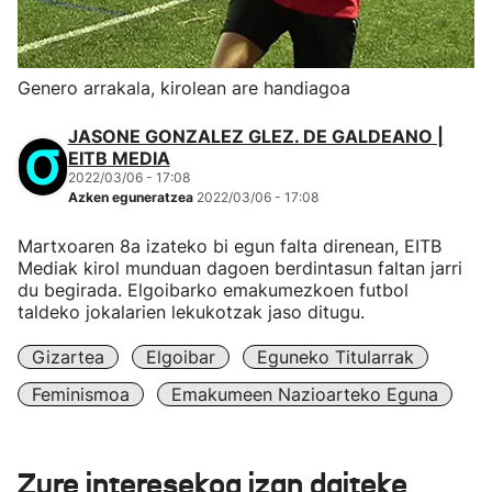
Genero arrakala, kirolean are handiagoa
JASONE GONZALEZ GLEZ. DE GALDEANO |
EITB MEDIA
2022/03/06 - 17:08
Azken eguneratzea
2022/03/06 - 17:08
Martxoaren 8a izateko bi egun falta direnean, EITB
Mediak kirol munduan dagoen berdintasun faltan jarri
du begirada. Elgoibarko emakumezkoen futbol
taldeko jokalarien lekukotzak jaso ditugu.
Gizartea
Elgoibar
Eguneko Titularrak
Feminismoa
Emakumeen Nazioarteko Eguna
Zure interesekoa izan daiteke