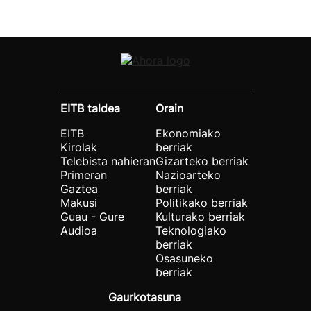
EITB taldea
Orain
EITB
Ekonomiako
Kirolak
berriak
Telebista nahieran
Gizarteko berriak
Primeran
Nazioarteko
Gaztea
berriak
Makusi
Politikako berriak
Guau - Gure
Kulturako berriak
Audioa
Teknologiako
berriak
Osasuneko
berriak
Gaurkotasuna