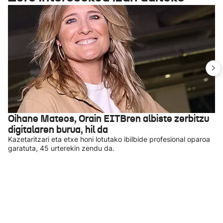
Oihane Mateos, Orain EITBren albiste zerbitzu
digitalaren burua, hil da
Kazetaritzari eta etxe honi lotutako ibilbide profesional oparoa
garatuta, 45 urterekin zendu da.