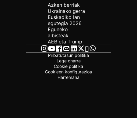
Azken berriak
Ukrainako gerra
Euskadiko lan
egutegia 2026
Eguneko
albisteak
AEB eta Trump
Pribatutasun politika
Lege oharra
Cookie politika
Cookieen konfigurazioa
Harremana