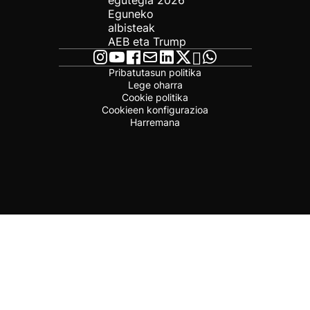
egutegia 2026
Eguneko
albisteak
AEB eta Trump
Pribatutasun politika
Lege oharra
Cookie politika
Cookieen konfigurazioa
Harremana