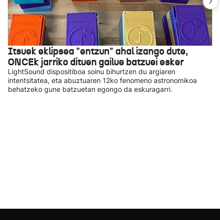
Itsuek eklipsea "entzun" ahal izango dute,
ONCEk jarriko dituen gailue batzuei esker
LightSound dispositiboa soinu bihurtzen du argiaren
intentsitatea, eta abuztuaren 12ko fenomeno astronomikoa
behatzeko gune batzuetan egongo da eskuragarri.