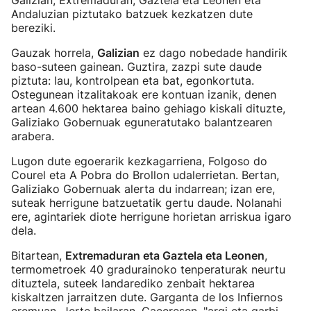
Galizian, Extremaduran, Gaztela eta Leonen eta
Andaluzian piztutako batzuek kezkatzen dute
bereziki.
Gauzak horrela,
Galizian
ez dago nobedade handirik
baso-suteen gainean. Guztira, zazpi sute daude
piztuta: lau, kontrolpean eta bat, egonkortuta.
Ostegunean itzalitakoak ere kontuan izanik, denen
artean 4.600 hektarea baino gehiago kiskali dituzte,
Galiziako Gobernuak eguneratutako balantzearen
arabera.
Lugon dute egoerarik kezkagarriena, Folgoso do
Courel eta A Pobra do Brollon udalerrietan. Bertan,
Galiziako Gobernuak alerta du indarrean; izan ere,
suteak herrigune batzuetatik gertu daude. Nolanahi
ere, agintariek diote herrigune horietan arriskua igaro
dela.
Bitartean,
Extremaduran eta Gaztela eta Leonen
,
termometroek 40 gradurainoko tenperaturak neurtu
dituztela, suteek landarediko zenbait hektarea
kiskaltzen jarraitzen dute. Garganta de los Infiernos