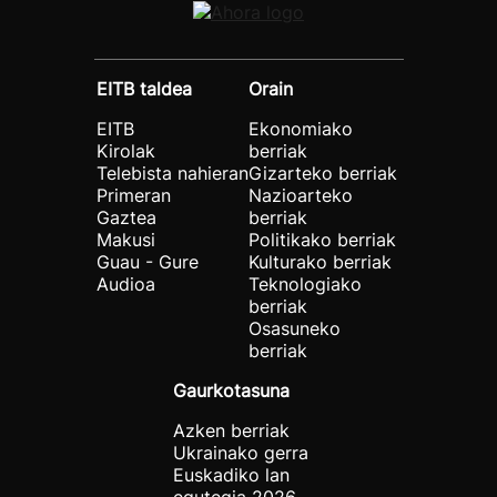
EITB taldea
Orain
EITB
Ekonomiako
Kirolak
berriak
Telebista nahieran
Gizarteko berriak
Primeran
Nazioarteko
Gaztea
berriak
Makusi
Politikako berriak
Guau - Gure
Kulturako berriak
Audioa
Teknologiako
berriak
Osasuneko
berriak
Gaurkotasuna
Azken berriak
Ukrainako gerra
Euskadiko lan