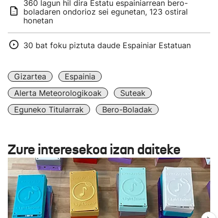
360 lagun hil dira Estatu espainiarrean bero-
boladaren ondorioz sei egunetan, 123 ostiral
honetan
30 bat foku piztuta daude Espainiar Estatuan
Gizartea
Espainia
Alerta Meteorologikoak
Suteak
Eguneko Titularrak
Bero-Boladak
Zure interesekoa izan daiteke