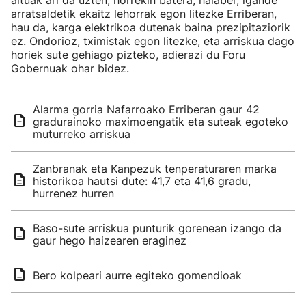
altuak ari da uzten; horrekin batera, halaber, igande
arratsaldetik ekaitz lehorrak egon litezke Erriberan,
hau da, karga elektrikoa dutenak baina prezipitaziorik
ez. Ondorioz, tximistak egon litezke, eta arriskua dago
horiek sute gehiago pizteko, adierazi du Foru
Gobernuak ohar bidez.
Alarma gorria Nafarroako Erriberan gaur 42
gradurainoko maximoengatik eta suteak egoteko
muturreko arriskua
Zanbranak eta Kanpezuk tenperaturaren marka
historikoa hautsi dute: 41,7 eta 41,6 gradu,
hurrenez hurren
Baso-sute arriskua punturik gorenean izango da
gaur hego haizearen eraginez
Bero kolpeari aurre egiteko gomendioak