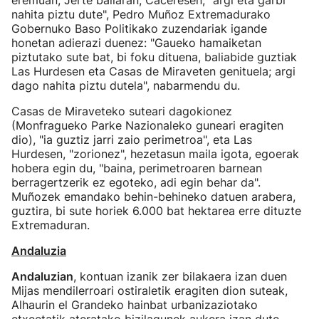
eremuan, Jerte bailaran, Caceresen, "argi eta garbi
nahita piztu dute", Pedro Muñoz Extremadurako
Gobernuko Baso Politikako zuzendariak igande
honetan adierazi duenez: "Gaueko hamaiketan
piztutako sute bat, bi foku dituena, baliabide guztiak
Las Hurdesen eta Casas de Miraveten genituela; argi
dago nahita piztu dutela", nabarmendu du.
Casas de Miraveteko suteari dagokionez
(Monfragueko Parke Nazionaleko guneari eragiten
dio), "ia guztiz jarri zaio perimetroa", eta Las
Hurdesen, "zorionez", hezetasun maila igota, egoerak
hobera egin du, "baina, perimetroaren barnean
berragertzerik ez egoteko, adi egin behar da".
Muñozek emandako behin-behineko datuen arabera,
guztira, bi sute horiek 6.000 bat hektarea erre dituzte
Extremaduran.
Andaluzia
Andaluzian
, kontuan izanik zer bilakaera izan duen
Mijas mendilerroari ostiraletik eragiten dion suteak,
Alhaurin el Grandeko hainbat urbanizaziotako