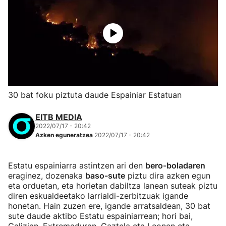
30 bat foku piztuta daude Espainiar Estatuan
EITB MEDIA
2022/07/17 - 20:42
Azken eguneratzea
2022/07/17 - 20:42
Estatu espainiarra astintzen ari den
bero-boladaren
eraginez, dozenaka
baso-sute
piztu dira azken egun
eta orduetan, eta horietan dabiltza lanean suteak piztu
diren eskualdeetako larrialdi-zerbitzuak igande
honetan. Hain zuzen ere, igande arratsaldean, 30 bat
sute daude aktibo Estatu espainiarrean; hori bai,