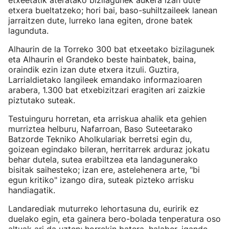
etxeetatik ateratako bizilagunek aukera izan dute
etxera bueltatzeko; hori bai, baso-suhiltzaileek lanean
jarraitzen dute, lurreko lana egiten, drone batek
lagunduta.
Alhaurin de la Torreko 300 bat etxeetako bizilagunek
eta Alhaurin el Grandeko beste hainbatek, baina,
oraindik ezin izan dute etxera itzuli. Guztira,
Larrialdietako langileek emandako informazioaren
arabera, 1.300 bat etxebizitzari eragiten ari zaizkie
piztutako suteak.
Testuinguru horretan, eta arriskua ahalik eta gehien
murriztea helburu, Nafarroan, Baso Suteetarako
Batzorde Tekniko Aholkulariak berretsi egin du,
goizean egindako bileran, herritarrek arduraz jokatu
behar dutela, sutea erabiltzea eta landagunerako
bisitak saihesteko; izan ere, astelehenera arte, "bi
egun kritiko" izango dira, suteak pizteko arrisku
handiagatik.
Landarediak muturreko lehortasuna du, euririk ez
duelako egin, eta gainera bero-bolada tenperatura oso